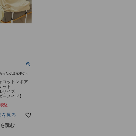
あったか足元ポケッ
かコットンボア
ケット
ルサイズ
ダーメイド】
0
税込
品を見る