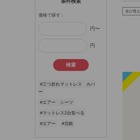
条件検索
並び替
価格で探す：
円〜
円
検索
#三つ折れマットレス カバ
ー
#エアー シーツ
#マットレス2台並べる
#エアー
#北欧