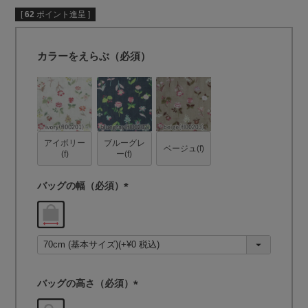
[
62
ポイント進呈 ]
カラーをえらぶ（必須）
アイボリー
ブルーグレ
ベージュ(f)
(f)
ー(f)
バッグの幅（必須）
(
必
須
)
バッグの高さ（必須）
(