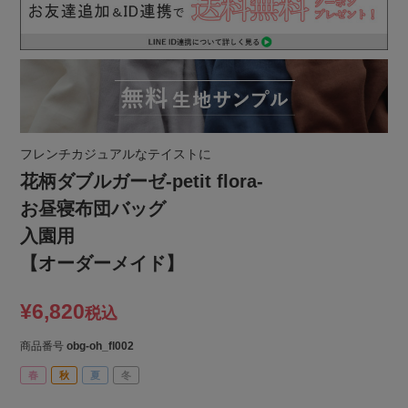
フレンチカジュアルなテイストに
花柄ダブルガーゼ-petit flora-
お昼寝布団バッグ
入園用
【オーダーメイド】
¥
6,820
税込
商品番号
obg-oh_fl002
春
秋
夏
冬