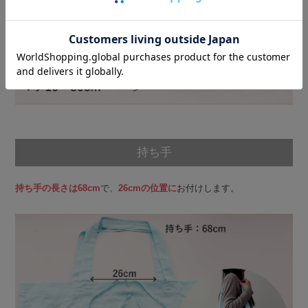
持ち手
持ち手の長さは68cm
で、
26cmの位置に
お付けします。