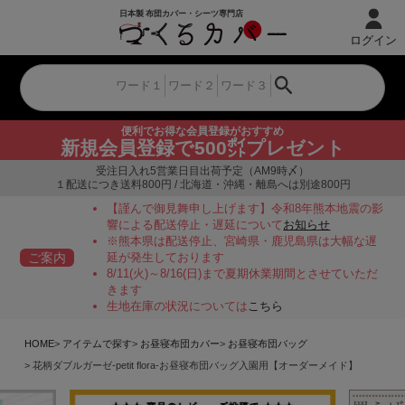
ログイン
便利でお得な会員登録がおすすめ
新規会員登録で500㌽プレゼント
受注日入れ5営業日目出荷予定（AM9時〆）
１配送につき送料800円 / 北海道・沖縄・離島へは別途800円
【謹んで御見舞申し上げます】令和8年熊本地震の影
響による配送停止・遅延について
お知らせ
※熊本県は配送停止、宮崎県・鹿児島県は大幅な遅
ご案内
延が発生しております
8/11(火)～8/16(日)まで夏期休業期間とさせていただ
きます
生地在庫の状況については
こちら
HOME
アイテムで探す
お昼寝布団カバー
お昼寝布団バッグ
花柄ダブルガーゼ-petit flora-お昼寝布団バッグ入園用【オーダーメイド】