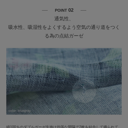
02
POINT
通気性、
吸水性、吸湿性をよくするよう空気の通り道をつく
る為の点結ガーゼ
綿100％のダブルガーゼ生地は均等な間隔で2枚を結合して織られて