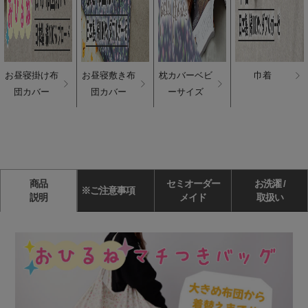
お昼寝掛け布
お昼寝敷き布
枕カバーベビ
巾着
団カバー
団カバー
ーサイズ
商品
セミオーダー
お洗濯 /
※ご注意事項
説明
メイド
取扱い