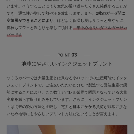
います。そうすることにより空気の通り道をたくさん確保することが
でき、通気性が増して熱や汗を放出します。また、
2枚のガーゼ間に
空気層ができることにより
、ほどよく保温し夏はサラっと爽やかに、
春秋もフワっと温もりを感じて頂ける
、年中心地良いダブルガーゼカ
バーです
03
POINT
地球にやさしいインクジェットプリント
つくるカバーでは大量生産とは異なる小ロットでの生産可能なインク
ジェットプリントで、ご注文いただいた分だけ製造する受注生産の態
勢にすることにより、ここ数年アパレル業界で問題となっている大量
廃棄を減らす取り組みをしています。さらに、インクジェットプリン
トは従来の染め方法と比較し、電力と排水にかかる負荷が非常に少な
いため地球にもやさしいプリント方法だということが言えます。