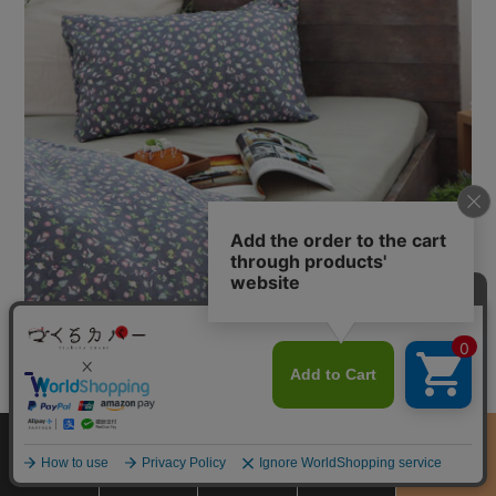
落ち着いた雰囲気のブルーグレーにピンクのお花が映える大人なかわ
いさを。ところどころに散りばめられたブルーのお花で統一感のある
サイズ
商品をさがす
お買物ガイド
カート
季節のおすすめ
一枚。
から選ぶ