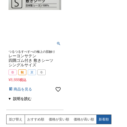
つるつるすべすべの極上の肌触り
レーヨンサテン
四隅ゴム付き 敷きシーツ
シングルサイズ
春
秋
夏
冬
¥
8,888
税込
商品を見る
並び替え
おすすめ順
価格が安い順
価格が高い順
新着順