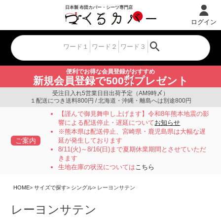
ログイン
便利でお得な会員登録がおすすめ
新規会員登録で500㌽プレゼント
受注日入れ5営業日目出荷予定（AM9時〆）
１配送につき送料800円 / 北海道・沖縄・離島へは別途800円
【謹んで御見舞申し上げます】令和8年熊本地震の影
響による配送停止・遅延について
お知らせ
※熊本県は配送停止、宮崎県・鹿児島県は大幅な遅
ご案内
延が発生しております
8/11(火)～8/16(日)まで夏期休業期間とさせていただ
きます
生地在庫の状況については
こちら
HOME
サイズで探す
シングル
レーヨンサテン
レーヨンサテン