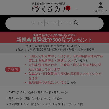
ログイン
便利でお得な会員登録がおすすめ
新規会員登録で500㌽プレゼント
受注日入れ5営業日目出荷予定（AM9時〆）
１配送につき送料800円 / 北海道・沖縄・離島へは別途800円
【謹んで御見舞申し上げます】令和8年熊本地震の影
響による配送停止・遅延について
お知らせ
※熊本県は配送停止、宮崎県・鹿児島県は大幅な遅
ご案内
延が発生しております
8/11(火)～8/16(日)まで夏期休業期間とさせていただ
きます
生地在庫の状況については
こちら
HOME
アイテムで探す
敷きパッド・敷きシーツ
敷きシーツ（四隅ゴム付きシーツ）
ベビー
抗菌防臭BHカラー敷きシーツベビーサイズ【オーダーメイド】