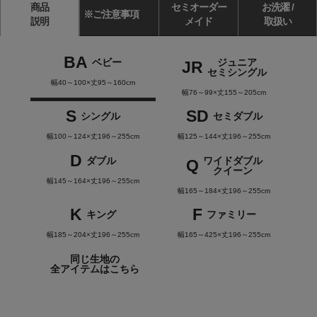
商品
セミオーダー
お洗濯 /
※ご注意事項
説明
メイド
取扱い
BA
ベビー
ジュニア
JR
セミシングル
幅40～100×丈95～160cm
幅76～99×丈155～205cm
S
SD
シングル
セミダブル
幅100～124×丈196～255cm
幅125～144×丈196～255cm
D
ダブル
ワイドダブル
Q
クイーン
幅145～164×丈196～255cm
幅165～184×丈196～255cm
K
F
キング
ファミリー
幅185～204×丈196～255cm
幅165～425×丈196～255cm
同じ生地の
全アイテムはこちら