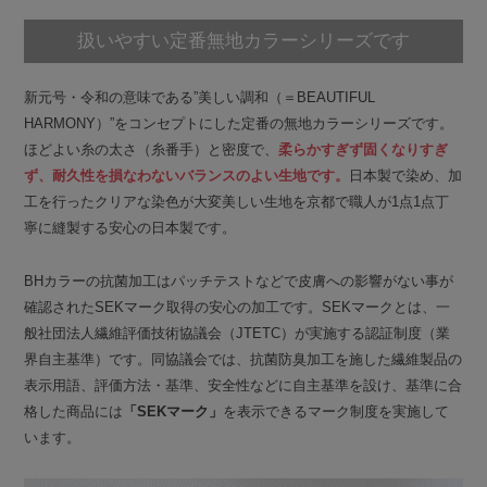
扱いやすい定番
無地カラーシリーズです
新元号・令和の意味である”美しい調和（＝BEAUTIFUL
HARMONY）”をコンセプトにした定番の無地カラーシリーズです。
ほどよい糸の太さ（糸番手）と密度で、
柔らかすぎず固くなりすぎ
ず、耐久性を損なわないバランスのよい生地です。
日本製で染め、加
工を行ったクリアな染色が大変美しい生地を京都で職人が1点1点丁
寧に縫製する安心の日本製です。
BHカラーの抗菌加工はパッチテストなどで皮膚への影響がない事が
確認されたSEKマーク取得の安心の加工です。SEKマークとは、一
般社団法人繊維評価技術協議会（JTETC）が実施する認証制度（業
界自主基準）です。同協議会では、抗菌防臭加工を施した繊維製品の
表示用語、評価方法・基準、安全性などに自主基準を設け、基準に合
格した商品には
「SEKマーク」
を表示できるマーク制度を実施して
います。