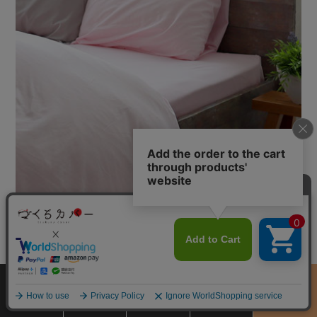
かわいいピンクはキッズやジュニアにもおすすめ。グレーと合わせる
と大人っぽく
サイズ
商品をさがす
お買物ガイド
カート
季節のおすすめ
から選ぶ
ブルー（0183）