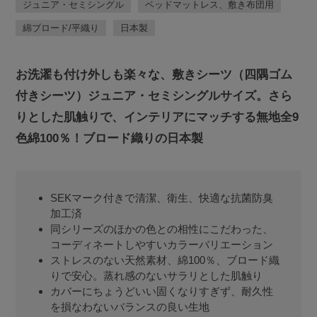
ジュニア・セミシングル
ベッドマットレス、敷き布団用
綿ブロード/平織り
日本製
お洗濯も付け外しも楽々な、敷きシーツ（四隅ゴム
付きシーツ）ジュニア・セミシングルサイズ。さら
りとした肌触りで、インテリアにマッチする無地全9
色綿100％！ブロード織りの日本製
SEKマーク付きで清潔、衛生、快適な抗菌防臭
加工済
同シリーズのほかの色との相性にこだわった、
コーディネートしやすいカラーバリエーション
ストレスのない天然素材、綿100％、ブロード織
りで安心。蒸れ感のないサラリとした肌触り
カバーにちょうどいい固くなりすぎず、耐久性
を損なわないバランスの良い生地