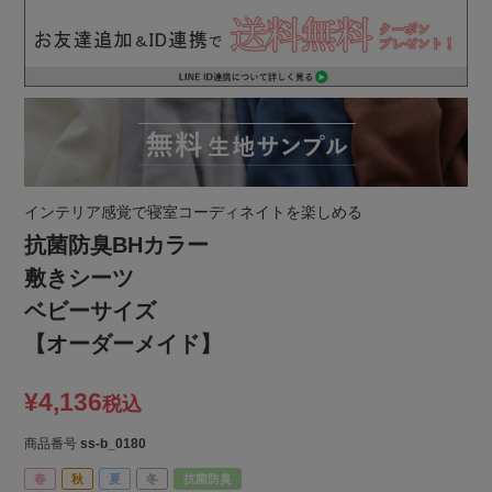
インテリア感覚で寝室コーディネイトを楽しめる
抗菌防臭BHカラー
敷きシーツ
ベビーサイズ
【オーダーメイド】
¥
4,136
税込
商品番号
ss-b_0180
春
秋
夏
冬
抗菌防臭