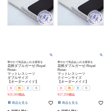
華やかで気品あふれる寝室を
華やかで気品あふれる寝室を
花柄ダブルガーゼ-Royal
花柄ダブルガーゼ-Royal
Rose-
Rose-
マットレスシーツ
マットレスシーツ
ダブルサイズ
クイーンサイズ
【オーダーメイド】
【オーダーメイド】
春
秋
夏
冬
春
秋
夏
冬
¥
15,004
¥
17,259
税込
税込
商品を見る
商品を見る