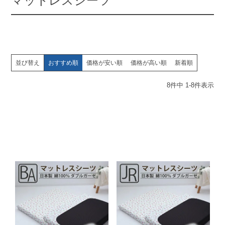
マットレスシーツ
並び替え
おすすめ順
価格が安い順
価格が高い順
新着順
8
件中
1
-
8
件表示