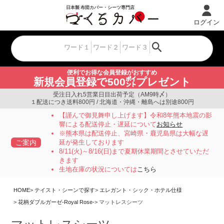
ログイン
便利でお得な会員登録がおすすめ
新規会員登録で500㌽プレゼント
受注日入れ5営業日目出荷予定（AM9時〆）
１配送につき送料800円 / 北海道・沖縄・離島へは別途800円
【謹んで御見舞申し上げます】令和8年熊本地震の影
響による配送停止・遅延について
お知らせ
※熊本県は配送停止、宮崎県・鹿児島県は大幅な遅
ご案内
延が発生しております
8/11(火)～8/16(日)まで夏期休業期間とさせていただ
きます
生地在庫の状況については
こちら
HOME
テイスト・シーンで探す
エレガント・シック・ホテル仕様
花柄ダブルガーゼ-Royal Rose-
マットレスシーツ