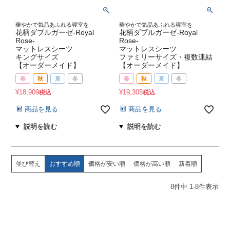
華やかで気品あふれる寝室を
華やかで気品あふれる寝室を
花柄ダブルガーゼ-Royal
花柄ダブルガーゼ-Royal
Rose-
Rose-
マットレスシーツ
マットレスシーツ
キングサイズ
ファミリーサイズ・複数連結
【オーダーメイド】
【オーダーメイド】
春
秋
夏
冬
春
秋
夏
冬
¥
18,909
¥
19,305
税込
税込
商品を見る
商品を見る
並び替え
おすすめ順
価格が安い順
価格が高い順
新着順
8
件中
1
-
8
件表示