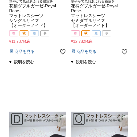
華やかで気品あふれる寝室を
華やかで気品あふれる寝室を
花柄ダブルガーゼ-Royal
花柄ダブルガーゼ-Royal
Rose-
Rose-
マットレスシーツ
マットレスシーツ
シングルサイズ
セミダブルサイズ
【オーダーメイド】
【オーダーメイド】
春
秋
夏
冬
春
秋
夏
冬
¥
11,737
¥
12,782
税込
税込
商品を見る
商品を見る