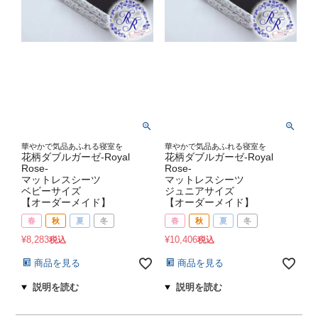
華やかで気品あふれる寝室を
華やかで気品あふれる寝室を
花柄ダブルガーゼ-Royal
花柄ダブルガーゼ-Royal
Rose-
Rose-
マットレスシーツ
マットレスシーツ
ベビーサイズ
ジュニアサイズ
【オーダーメイド】
【オーダーメイド】
春
秋
夏
冬
春
秋
夏
冬
¥
8,283
¥
10,406
税込
税込
商品を見る
商品を見る