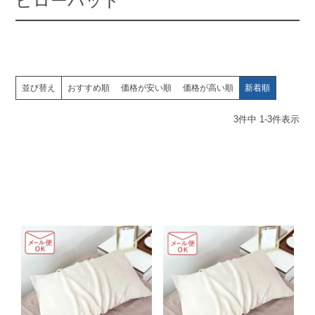
ピローパッド
並び替え
おすすめ順
価格が安い順
価格が高い順
新着順
3
件中
1
-
3
件表示