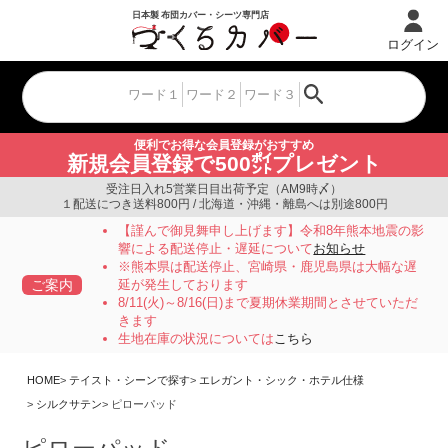
ログイン
便利でお得な会員登録がおすすめ
新規会員登録で500㌽プレゼント
受注日入れ5営業日目出荷予定（AM9時〆）
１配送につき送料800円 / 北海道・沖縄・離島へは別途800円
【謹んで御見舞申し上げます】令和8年熊本地震の影
響による配送停止・遅延について
お知らせ
※熊本県は配送停止、宮崎県・鹿児島県は大幅な遅
ご案内
延が発生しております
8/11(火)～8/16(日)まで夏期休業期間とさせていただ
きます
生地在庫の状況については
こちら
HOME
テイスト・シーンで探す
エレガント・シック・ホテル仕様
シルクサテン
ピローパッド