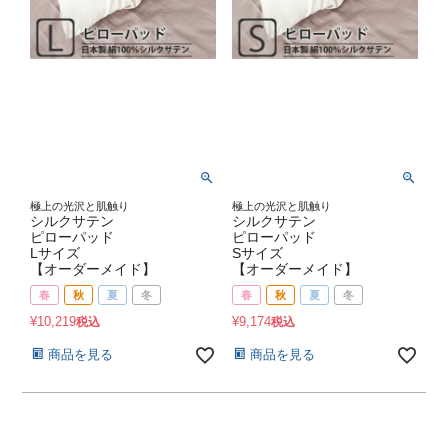
極上の光沢と肌触り
極上の光沢と肌触り
シルクサテン
シルクサテン
ピローパッド
ピローパッド
Lサイズ
Sサイズ
【オーダーメイド】
【オーダーメイド】
春
秋
夏
冬
春
秋
夏
冬
¥
10,219
¥
9,174
税込
税込
商品を見る
商品を見る