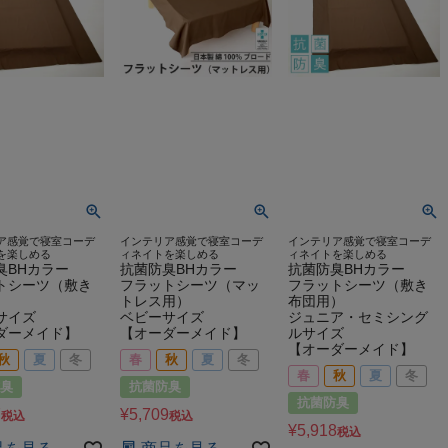
ア感覚で寝室コーデ
インテリア感覚で寝室コーデ
インテリア感覚で寝室コーデ
を楽しめる
ィネイトを楽しめる
ィネイトを楽しめる
臭BHカラー
抗菌防臭BHカラー
抗菌防臭BHカラー
トシーツ（敷き
フラットシーツ（マッ
フラットシーツ（敷き
）
トレス用）
布団用）
サイズ
ベビーサイズ
ジュニア・セミシング
ダーメイド】
【オーダーメイド】
ルサイズ
【オーダーメイド】
秋
夏
冬
春
秋
夏
冬
春
秋
夏
冬
臭
抗菌防臭
抗菌防臭
7
¥
5,709
税込
税込
¥
5,918
税込