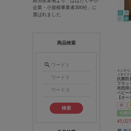
経済産業省より「はばたく中小
企業・小規模事業者300社」に
選ばれました
商品検索
インテリ
ィネイト
抗菌防
フラッ
布団用
ベビー
【オー
春
検索
抗菌防
¥
5,02