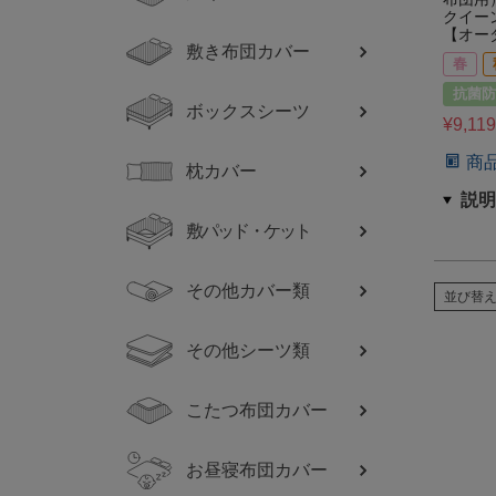
クイー
【オー
敷き布団カバー
春
抗菌防
ボックスシーツ
¥
9,119
商
枕カバー
敷パッド・ケット
その他カバー類
並び替
その他シーツ類
こたつ布団カバー
お昼寝布団カバー