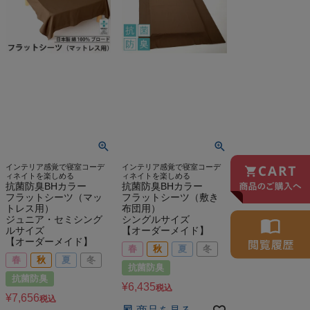
インテリア感覚で寝室コーデ
インテリア感覚で寝室コーデ
ィネイトを楽しめる
ィネイトを楽しめる
抗菌防臭BHカラー
抗菌防臭BHカラー
フラットシーツ（マッ
フラットシーツ（敷き
トレス用）
布団用）
ジュニア・セミシング
シングルサイズ
ルサイズ
【オーダーメイド】
【オーダーメイド】
春
秋
夏
冬
春
秋
夏
冬
抗菌防臭
抗菌防臭
¥
6,435
税込
¥
7,656
税込