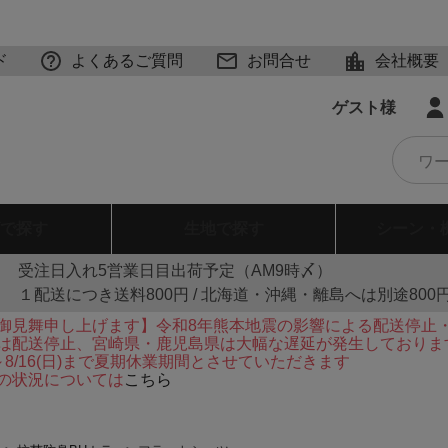
ド
よくあるご質問
お問合せ
会社概要
ゲスト様
で探す
生地
で探す
シーン・
受注日入れ5営業日目出荷予定（AM9時〆）
１配送につき送料800円 / 北海道・沖縄・離島へは別途800
御見舞申し上げます】令和8年熊本地震の影響による配送停止
は配送停止、宮崎県・鹿児島県は大幅な遅延が発生しておりま
火)～8/16(日)まで夏期休業期間とさせていただきます
の状況については
こちら