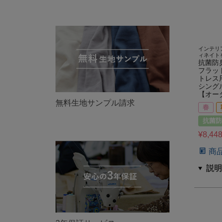
インテリ
ィネイト
抗菌防
フラッ
トレス
シング
【オー
無料生地サンプル請求
春
抗菌防
¥
8,44
商