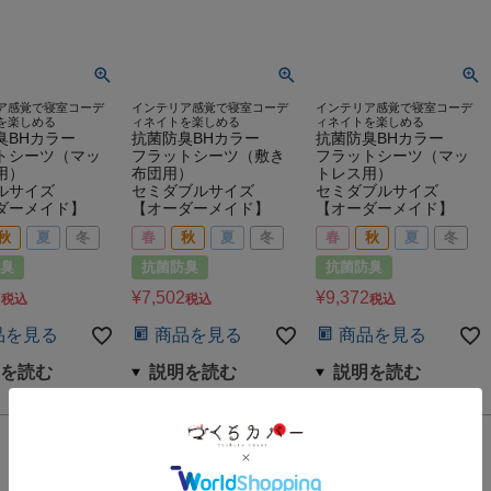
ア感覚で寝室コーデ
インテリア感覚で寝室コーデ
インテリア感覚で寝室コーデ
を楽しめる
ィネイトを楽しめる
ィネイトを楽しめる
臭BHカラー
抗菌防臭BHカラー
抗菌防臭BHカラー
トシーツ（マッ
フラットシーツ（敷き
フラットシーツ（マッ
用）
布団用）
トレス用）
ルサイズ
セミダブルサイズ
セミダブルサイズ
ダーメイド】
【オーダーメイド】
【オーダーメイド】
秋
夏
冬
春
秋
夏
冬
春
秋
夏
冬
臭
抗菌防臭
抗菌防臭
8
¥
7,502
¥
9,372
税込
税込
税込
品を見る
商品を見る
商品を見る