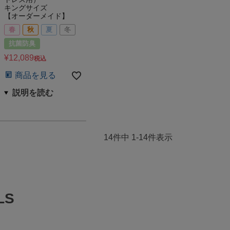
キングサイズ
【オーダーメイド】
春
秋
夏
冬
抗菌防臭
¥
12,089
税込
商品を見る
14
件中
1
-
14
件表示
LS