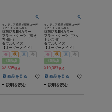
インテリア感覚で寝室コーデ
インテリア感覚で寝室コーデ
ィネイトを楽しめる
ィネイトを楽しめる
抗菌防臭BHカラー
抗菌防臭BHカラー
フラットシーツ（敷き
フラットシーツ（マッ
布団用）
トレス用）
ダブルサイズ
ダブルサイズ
【オーダーメイド】
【オーダーメイド】
春
秋
夏
冬
春
秋
夏
冬
抗菌防臭
抗菌防臭
¥
8,305
¥
10,087
税込
税込
商品を見る
商品を見る