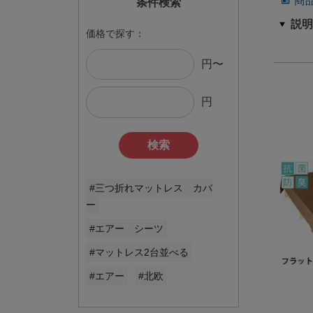
商
条件検索
価格で探す：
円〜
円
検索
#三つ折れマットレス カバ
ー
#エアー シーツ
#マットレス2台並べる
#エアー
#北欧