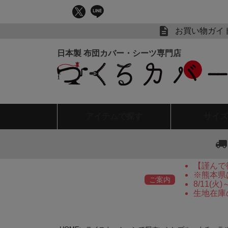
お買い物ガイ
アイテム
で探す
サイズ
【謹んで
※熊本県
ご案内
8/11(
生地在庫