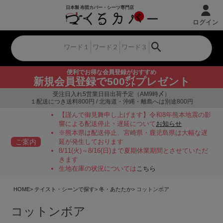
ログイン
便利でお得な会員登録がおすすめ
新規会員登録で500㌽プレゼント
受注日入れ5営業日目出荷予定（AM9時〆）
１配送につき送料800円 / 北海道・沖縄・離島へは別途800円
【謹んで御見舞申し上げます】令和8年熊本地震の影
響による配送停止・遅延について
お知らせ
※熊本県は配送停止、宮崎県・鹿児島県は大幅な遅
ご案内
延が発生しております
8/11(火)～8/16(日)まで夏期休業期間とさせていただ
きます
生地在庫の状況については
こちら
HOME
テイスト・シーンで探す
冬・あたたか
コットンボア
コットンボア