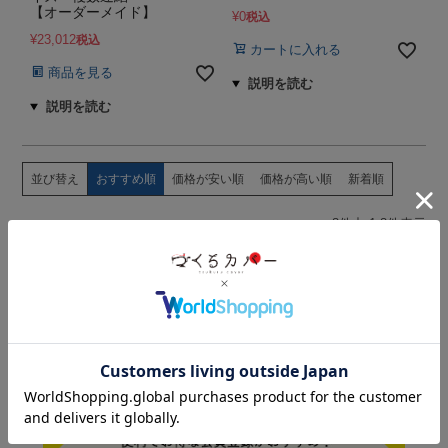
【オーダーメイド】
¥
0
税込
¥
23,012
税込
カートに入れる
商品を見る
並び替え
おすすめ順
価格が安い順
価格が高い順
新着順
8
件中
1
-
8
件表示
SPECIAL DEALS
お得情報