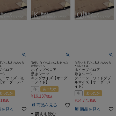
ずのふわふわあった
毛布いらずのふわふわあった
毛布いらずのふわふわあった
ル
か綿パイル
か綿パイル
プベロア
ホイップベロア
ホイップベロア
ーツ
敷きシーツ
敷きシーツ
リーサイズ・複
キングサイズ【オーダ
クイーン・ワイドダブ
【オーダーメイ
ーメイド】
ルサイズ【オーダーメ
イド】
冬
あったか
あったか
冬
あったか
¥
16,137
税込
01
¥
14,773
税込
税込
商品を見る
品を見る
商品を見る