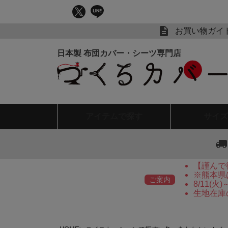
お買い物ガイ
アイテム
で探す
サイズ
【謹んで
※熊本県
ご案内
8/11(
生地在庫