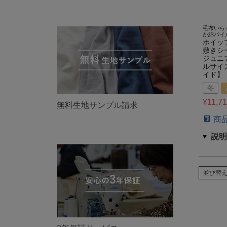
毛布いら
か綿パイ
ホイッ
敷きシ
ジュニ
ルサイ
イド】
冬
¥
11,7
無料生地サンプル請求
商
並び替