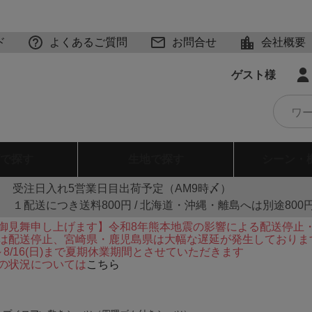
ド
よくあるご質問
お問合せ
会社概要
ゲスト様
で探す
生地
で探す
シーン・
受注日入れ5営業日目出荷予定（AM9時〆）
１配送につき送料800円 / 北海道・沖縄・離島へは別途800
御見舞申し上げます】令和8年熊本地震の影響による配送停止
は配送停止、宮崎県・鹿児島県は大幅な遅延が発生しておりま
火)～8/16(日)まで夏期休業期間とさせていただきます
の状況については
こちら