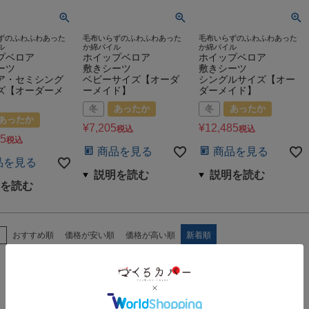
ずのふわふわあった
毛布いらずのふわふわあった
毛布いらずのふわふわあった
ル
か綿パイル
か綿パイル
プベロア
ホイップベロア
ホイップベロア
ーツ
敷きシーツ
敷きシーツ
ア・セミシング
ベビーサイズ【オーダ
シングルサイズ【オー
ズ【オーダーメ
ーメイド】
ダーメイド】
冬
あったか
冬
あったか
あったか
¥
7,205
¥
12,485
税込
税込
15
税込
商品を見る
商品を見る
品を見る
え
おすすめ順
価格が安い順
価格が高い順
新着順