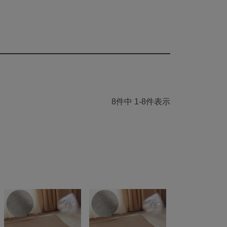
8
件中
1
-
8
件表示