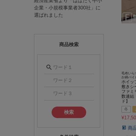
経済産業省より「はばたく中小
企業・小規模事業者300社」に
選ばれました
商品検索
毛布いら
か綿パイ
ホイッ
敷きシ
ファミ
数連結
ド】
冬
検索
¥
17,5
商