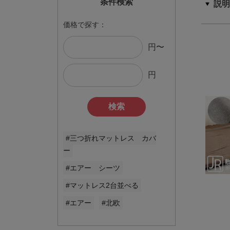
条件検索
価格で探す：
円〜
円
検索
#三つ折れマットレス カバ
ー
#エアー シーツ
#マットレス2台並べる
#エアー
#北欧