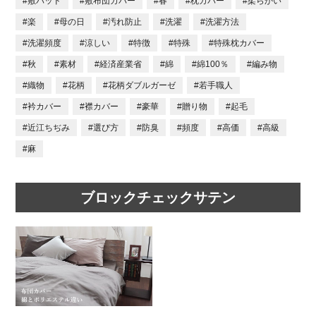
#敷パッド
#敷布団カバー
#春
#枕カバー
#柔らかい
#楽
#母の日
#汚れ防止
#洗濯
#洗濯方法
#洗濯頻度
#涼しい
#特徴
#特殊
#特殊枕カバー
#秋
#素材
#経済産業省
#綿
#綿100％
#編み物
#織物
#花柄
#花柄ダブルガーゼ
#若手職人
#衿カバー
#襟カバー
#豪華
#贈り物
#起毛
#近江ちぢみ
#選び方
#防臭
#頻度
#高価
#高級
#麻
ブロックチェックサテン