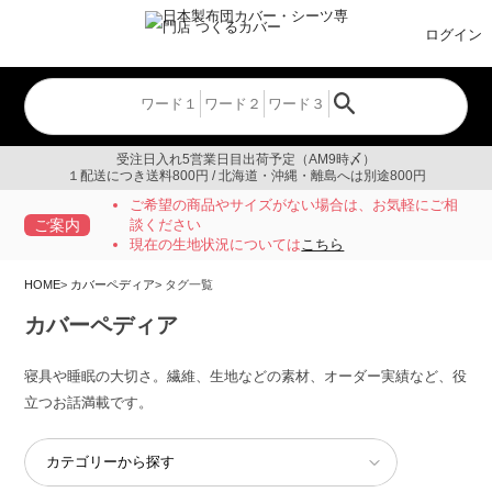
ログイン
受注日入れ5営業日目出荷予定（AM9時〆）
１配送につき送料800円 / 北海道・沖縄・離島へは別途800円
ご希望の商品やサイズがない場合は、お気軽にご相
ご案内
談ください
現在の生地状況については
こちら
HOME
カバーペディア
タグ一覧
カバーペディア
寝具や睡眠の大切さ。繊維、生地などの素材、オーダー実績など、役
立つお話満載です。