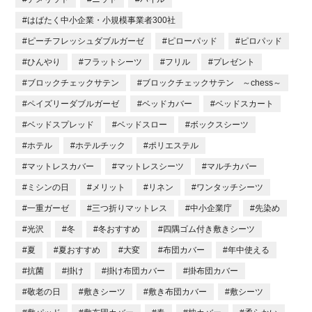
#はばたく中小企業・小規模事業者300社
#ピーチフレッシュダブルガーゼ
#ピローパッド
#ピロパッド
#ひんやり
#フラットシーツ
#フリル
#プレゼント
#ブロックチェックサテン
#ブロックチェックサテン ～chess～
#ペイズリーダブルガーゼ
#ベッドカバー
#ベッドスカート
#ベッドスプレッド
#ベッドスロー
#ボックスシーツ
#ホテル
#ホテルチック
#ポリエステル
#マットレスカバー
#マットレスシーツ
#マルチカバー
#ミシンの日
#メリット
#リネン
#ワンタッチシーツ
#一重ガーゼ
#三つ折りマットレス
#中小企業庁
#先染め
#光沢
#冬
#冬おすすめ
#四隅ゴム付き敷きシーツ
#夏
#夏おすすめ
#大変
#布団カバー
#年中使える
#抗菌
#掛け
#掛け布団カバー
#掛布団カバー
#敬老の日
#敷きシーツ
#敷き布団カバー
#敷シーツ