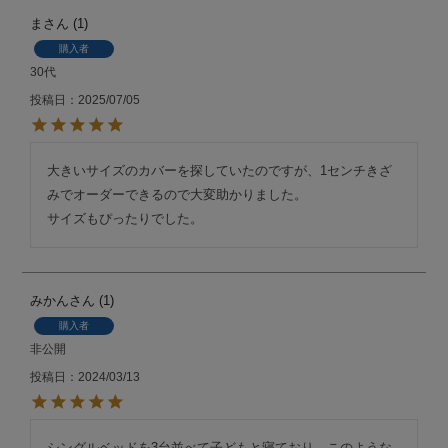
ま
1
購入者
30代
投稿日
2025/07/05
大きいサイズのカバーを探していたのですが、1センチきざ
みでオーダーできるので大変助かりました。

サイズもぴったりでした。
みかん
1
購入者
非公開
投稿日
2024/03/13
シングルベッドを3台並べて子どもと寝ており、このような