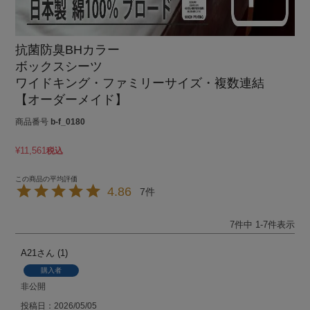
抗菌防臭BHカラー
ボックスシーツ
ワイドキング・ファミリーサイズ・複数連結
【オーダーメイド】
商品番号
b-f_0180
¥
11,561
税込
4.86
7
7
件中
1
-
7
件表示
A21
1
購入者
非公開
投稿日
2026/05/05