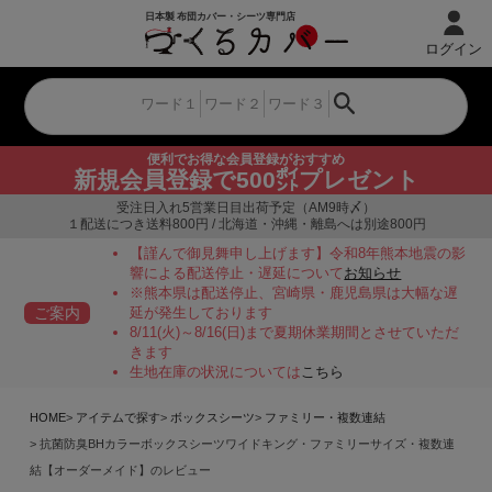
ログイン
便利でお得な会員登録がおすすめ
新規会員登録で500㌽プレゼント
受注日入れ5営業日目出荷予定（AM9時〆）
１配送につき送料800円 / 北海道・沖縄・離島へは別途800円
【謹んで御見舞申し上げます】令和8年熊本地震の影
響による配送停止・遅延について
お知らせ
※熊本県は配送停止、宮崎県・鹿児島県は大幅な遅
ご案内
延が発生しております
8/11(火)～8/16(日)まで夏期休業期間とさせていただ
きます
生地在庫の状況については
こちら
HOME
アイテムで探す
ボックスシーツ
ファミリー・複数連結
抗菌防臭BHカラーボックスシーツワイドキング・ファミリーサイズ・複数連
結【オーダーメイド】のレビュー