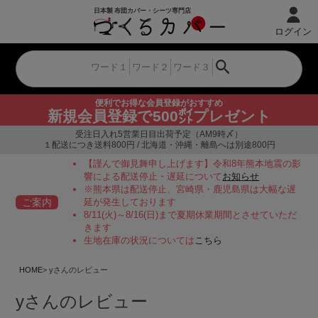
ログイン
便利でお得な会員登録がおすすめ
新規会員登録で500㌽プレゼント
受注日入れ5営業日目出荷予定（AM9時〆）
１配送につき送料800円 / 北海道・沖縄・離島へは別途800円
【謹んで御見舞申し上げます】令和8年熊本地震の影
響による配送停止・遅延について
お知らせ
※熊本県は配送停止、宮崎県・鹿児島県は大幅な遅
ご案内
延が発生しております
8/11(火)～8/16(日)まで夏期休業期間とさせていただ
きます
生地在庫の状況については
こちら
HOME
yさんのレビュー
yさんのレビュー