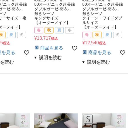
ーガニック超長綿
80オーガニック超長綿
80オーガニック超長綿
ガーゼ-羽衣-
ダブルガーゼ-羽衣-
ダブルガーゼ-羽衣-
ーツ
敷きシーツ
敷きシーツ
リーサイズ・複
キングサイズ
クイーン・ワイドダブ
【オーダーメイド】
ルサイズ
ダーメイド】
【オーダーメイド】
春
秋
夏
冬
秋
夏
冬
春
秋
夏
冬
¥
13,717
税込
05
¥
12,540
税込
税込
商品を見る
品を見る
商品を見る