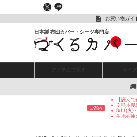
お買い物ガイ
アイテム
で探す
サイズ
【謹んで
※熊本県
ご案内
8/11(
生地在庫