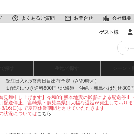
ド
よくあるご質問
お問合せ
会社概要
ゲスト様
で探す
生地
で探す
シーン・
受注日入れ5営業日目出荷予定（AM9時〆）
１配送につき送料800円 / 北海道・沖縄・離島へは別途800
御見舞申し上げます】令和8年熊本地震の影響による配送停止
は配送停止、宮崎県・鹿児島県は大幅な遅延が発生しておりま
火)～8/16(日)まで夏期休業期間とさせていただきます
の状況については
こちら