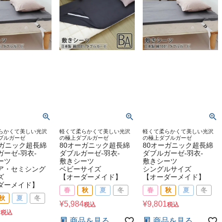
らかくて美しい光沢
軽くて柔らかくて美しい光沢
軽くて柔らかくて美しい光沢
ブルガーゼ
の極上ダブルガーゼ
の極上ダブルガーゼ
ーガニック超長綿
80オーガニック超長綿
80オーガニック超長綿
ガーゼ-羽衣-
ダブルガーゼ-羽衣-
ダブルガーゼ-羽衣-
ーツ
敷きシーツ
敷きシーツ
ア・セミシング
ベビーサイズ
シングルサイズ
ズ
【オーダーメイド】
【オーダーメイド】
ダーメイド】
春
秋
夏
冬
春
秋
夏
冬
秋
夏
冬
¥
5,984
¥
9,801
税込
税込
7
税込
商品を見る
商品を見る