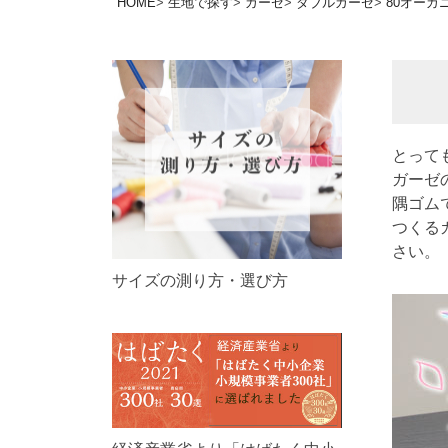
HOME
生地で探す
ガーゼ
ダブルガーゼ
80オーガ
とって
ガーゼ
隅ゴム
つくる
さい。
サイズの測り方・選び方