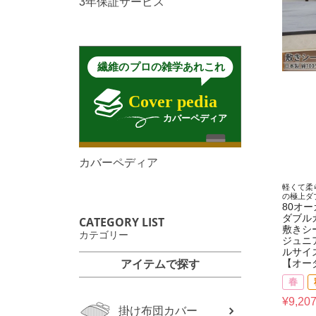
3年保証サービス
カバーペディア
軽くて柔
の極上ダ
80オ
ダブル
CATEGORY LIST
敷きシ
カテゴリー
ジュニ
ルサイ
【オー
アイテムで探す
春
¥
9,20
掛け布団カバー