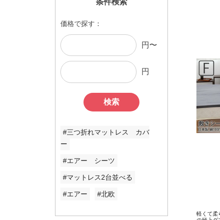
条件検索
価格で探す：
円〜
円
検索
#三つ折れマットレス カバ
ー
#エアー シーツ
#マットレス2台並べる
#エアー
#北欧
軽くて柔
の極上ダ