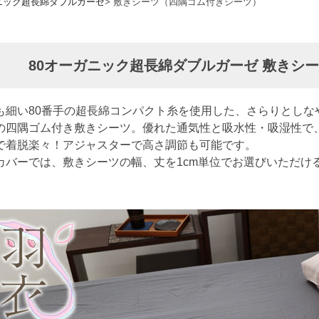
ニック超長綿ダブルガーゼ
敷きシーツ（四隅ゴム付きシーツ）
80オーガニック超長綿ダブルガーゼ 敷きシ
も細い80番手の超長綿コンパクト糸を使用した、さらりとしな
の四隅ゴム付き敷きシーツ。優れた通気性と吸水性・吸湿性で
で着脱楽々！アジャスターで高さ調節も可能です。
カバーでは、敷きシーツの幅、丈を1cm単位でお選びいただけ