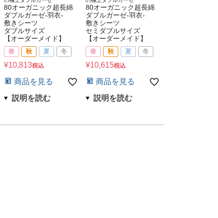
80オーガニック超長綿
80オーガニック超長綿
ダブルガーゼ-羽衣-
ダブルガーゼ-羽衣-
敷きシーツ
敷きシーツ
ダブルサイズ
セミダブルサイズ
【オーダーメイド】
【オーダーメイド】
春
秋
夏
冬
春
秋
夏
冬
¥
10,813
¥
10,615
税込
税込
商品を見る
商品を見る