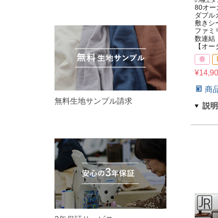
80オ
ダブル
敷きシ
ファミ
数連結
【オー
春
¥
14,9
商
無料生地サンプル請求