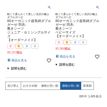
軽くて柔らかくて美しい光沢の極上
軽くて柔らかくて美しい光沢の極上
ダブルガーゼ
ダブルガーゼ
80オーガニック超長綿ダブル
80オーガニック超長綿ダブル
ガーゼ-羽衣-
ガーゼ-羽衣-
敷きシーツ
敷きシーツ
ジュニア・セミシングルサイ
ベビーサイズ
ズ
【オーダーメイド】
【オーダーメイド】
春
秋
夏
冬
春
秋
夏
冬
¥
5,984
税込
¥
9,207
税込
商品を見る
商品を見る
並び替え
おすすめ順
価格が安い順
価格が高い順
新着順
8
件中
1
-
8
件表示