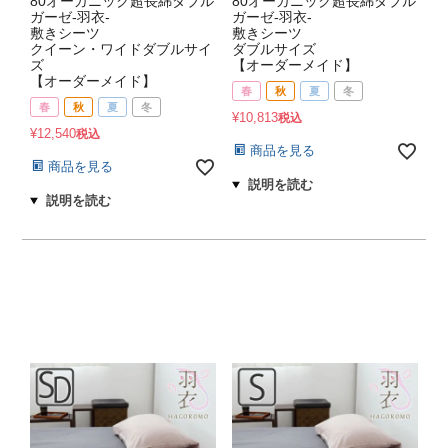
80オーガニック超長綿ダブル
80オーガニック超長綿ダブル
ガーゼ-羽衣-
ガーゼ-羽衣-
敷きシーツ
敷きシーツ
クイーン・ワイドダブルサイ
ダブルサイズ
ズ
【オーダーメイド】
【オーダーメイド】
春
秋
夏
冬
春
秋
夏
冬
¥
10,813
税込
¥
12,540
税込
商品を見る
商品を見る