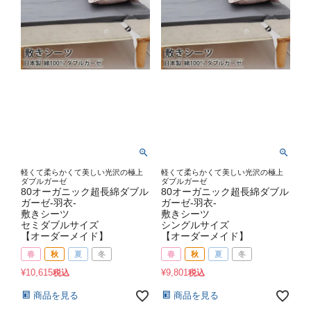
軽くて柔らかくて美しい光沢の極上
軽くて柔らかくて美しい光沢の極上
ダブルガーゼ
ダブルガーゼ
80オーガニック超長綿ダブル
80オーガニック超長綿ダブル
ガーゼ-羽衣-
ガーゼ-羽衣-
敷きシーツ
敷きシーツ
セミダブルサイズ
シングルサイズ
【オーダーメイド】
【オーダーメイド】
春
秋
夏
冬
春
秋
夏
冬
¥
10,615
¥
9,801
税込
税込
商品を見る
商品を見る