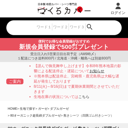
ログイン
便利でお得な会員登録がおすすめ
新規会員登録で500㌽プレゼント
受注日入れ5営業日目出荷予定（AM9時〆）
１配送につき送料800円 / 北海道・沖縄・離島へは別途800円
【謹んで御見舞申し上げます】令和8年熊本地震の影
響による配送停止・遅延について
お知らせ
※熊本県は配送停止、宮崎県・鹿児島県は大幅な遅
ご案内
延が発生しております
8/11(火)～8/16(日)まで夏期休業期間とさせていただ
きます
生地在庫の状況については
こちら
HOME
生地で探す
ガーゼ
ダブルガーゼ
80オーガニック超長綿ダブルガーゼ
敷きシーツ（四隅ゴム付きシーツ）