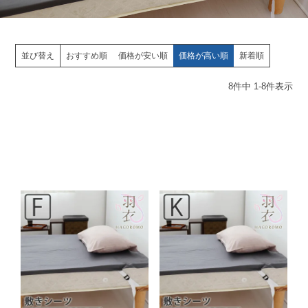
並び替え
おすすめ順
価格が安い順
価格が高い順
新着順
8
件中
1
-
8
件表示