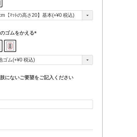
必
須
)
のゴムをかえる
(
必
須
)
肢にないご要望をご記入ください