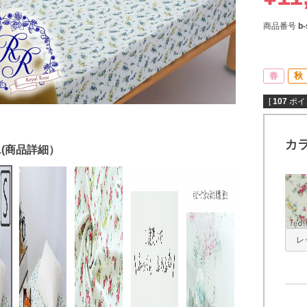
商品番号
b-
春
秋
[
107
ポイ
カ
レッ