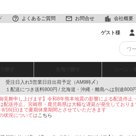
ド
よくあるご質問
お問合せ
会社概要
ゲスト様
で探す
生地
で探す
シーン・
受注日入れ5営業日目出荷予定（AM9時〆）
１配送につき送料800円 / 北海道・沖縄・離島へは別途800
御見舞申し上げます】令和8年熊本地震の影響による配送停止
は配送停止、宮崎県・鹿児島県は大幅な遅延が発生しておりま
火)～8/16(日)まで夏期休業期間とさせていただきます
の状況については
こちら