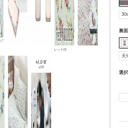
裏面
レッド(f)
選択