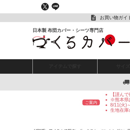
お買い物ガイ
アイテム
で探す
サイズ
【謹んで
※熊本県
ご案内
8/11(
生地在庫