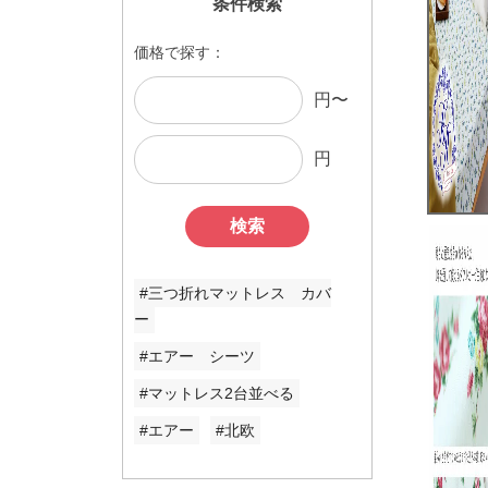
条件検索
価格で探す：
円〜
円
検索
#三つ折れマットレス カバ
ー
#エアー シーツ
#マットレス2台並べる
#エアー
#北欧