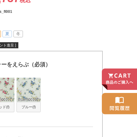
税込
s_fl001
夏
冬
ント進呈 ]
ラーをえらぶ（必須）
ド(f)
ブルー(f)