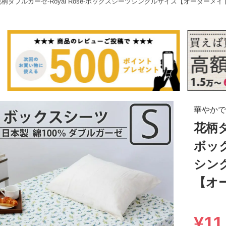
花柄ダブルガーゼ-Royal Rose-ボックスシーツシングルサイズ【オーダーメイ
華やかで
花柄ダ
ボッ
シン
【オ
¥
11