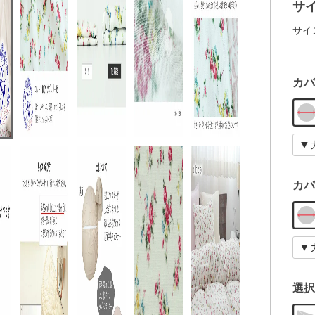
サ
サイ
カバ
カバ
選択