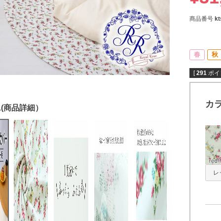
商品番号
kt
春
秋
[
291
ポイ
カ
レッ