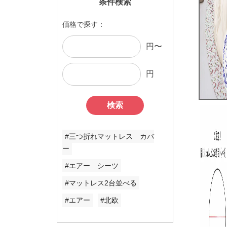
条件検索
価格で探す：
円〜
円
検索
#三つ折れマットレス カバ
ー
#エアー シーツ
#マットレス2台並べる
#エアー
#北欧