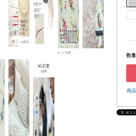
レッド(f)
商