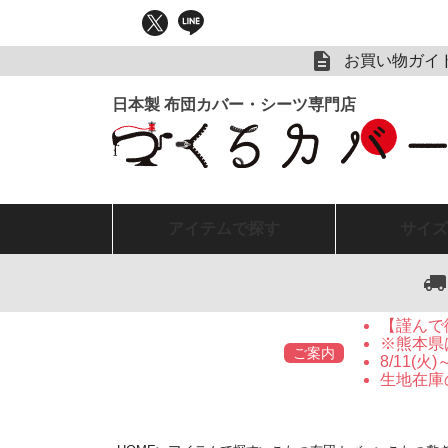
お買い物ガイ
アイテム
で探す
サイズ
【謹んで
※熊本県
ご案内
8/11(
生地在庫