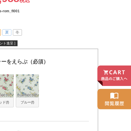
税込
s-rom_fl001
夏
冬
ント進呈 ]
ラーをえらぶ（必須）
ド(f)
ブルー(f)