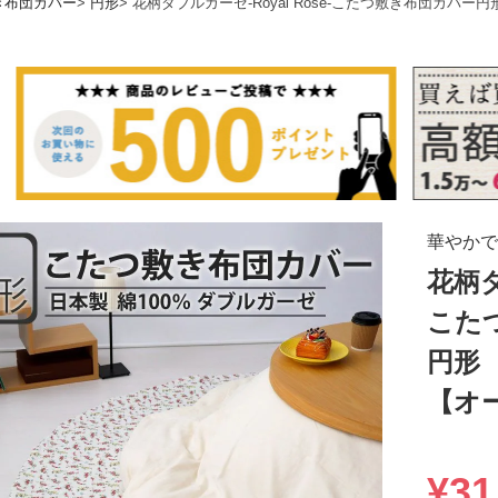
き布団カバー
円形
花柄ダブルガーゼ-Royal Rose-こたつ敷き布団カバ
華やかで
花柄ダ
こた
円形
【オ
¥
31