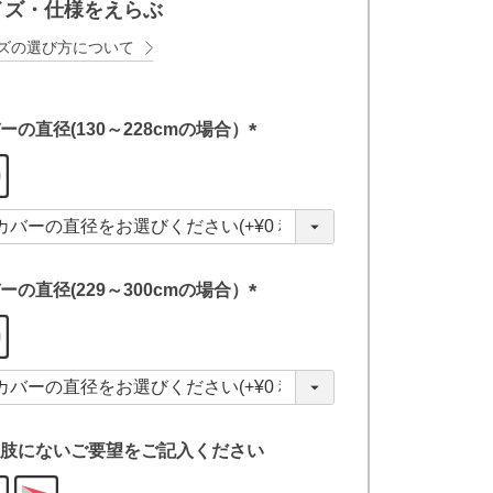
イズ・仕様をえらぶ
ズの選び方について
ーの直径(130～228cmの場合）
(
必
須
)
ーの直径(229～300cmの場合）
(
必
須
)
肢にないご要望をご記入ください