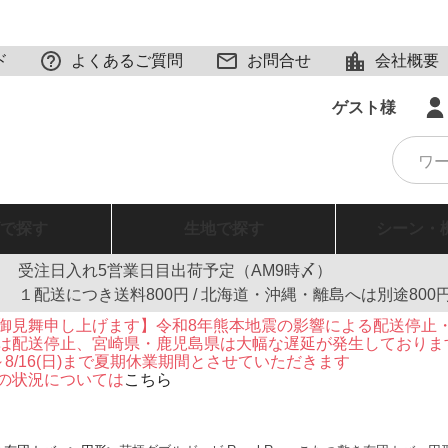
ド
よくあるご質問
お問合せ
会社概要
ゲスト様
で探す
生地
で探す
シーン・
受注日入れ5営業日目出荷予定（AM9時〆）
１配送につき送料800円 / 北海道・沖縄・離島へは別途800
御見舞申し上げます】令和8年熊本地震の影響による配送停止
は配送停止、宮崎県・鹿児島県は大幅な遅延が発生しておりま
火)～8/16(日)まで夏期休業期間とさせていただきます
の状況については
こちら