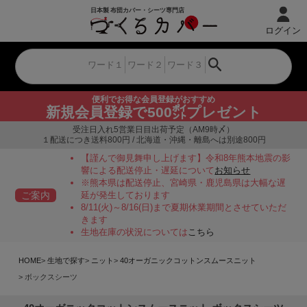
ログイン
便利でお得な会員登録がおすすめ
新規会員登録で500㌽プレゼント
受注日入れ5営業日目出荷予定（AM9時〆）
１配送につき送料800円 / 北海道・沖縄・離島へは別途800円
【謹んで御見舞申し上げます】令和8年熊本地震の影
響による配送停止・遅延について
お知らせ
※熊本県は配送停止、宮崎県・鹿児島県は大幅な遅
ご案内
延が発生しております
8/11(火)～8/16(日)まで夏期休業期間とさせていただ
きます
生地在庫の状況については
こちら
HOME
生地で探す
ニット
40オーガニックコットンスムースニット
ボックスシーツ