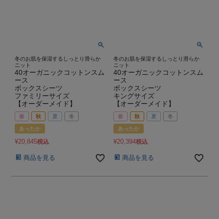
冬のお肌を保湿するしっとり滑らか
冬のお肌を保湿するしっとり滑らか
ニット
ニット
40オーガニックコットンスム
40オーガニックコットンスム
ース
ース
ボックスシーツ
ボックスシーツ
ファミリーサイズ
キングサイズ
【オーダーメイド】
【オーダーメイド】
春
秋
夏
冬
春
秋
夏
冬
あったか
あったか
¥
20,845
¥
20,394
税込
税込
商品を見る
商品を見る