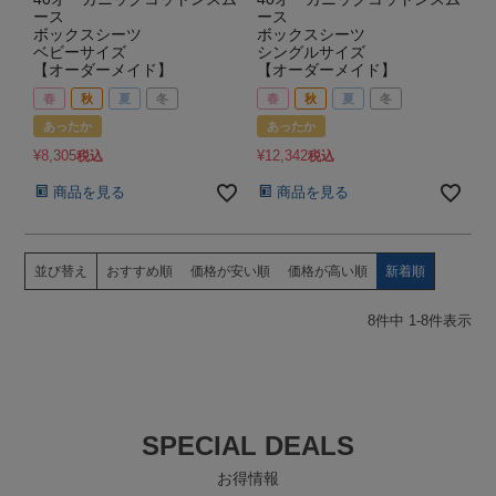
ース
ース
ボックスシーツ
ボックスシーツ
ベビーサイズ
シングルサイズ
【オーダーメイド】
【オーダーメイド】
春
秋
夏
冬
春
秋
夏
冬
あったか
あったか
¥
8,305
¥
12,342
税込
税込
商品を見る
商品を見る
並び替え
おすすめ順
価格が安い順
価格が高い順
新着順
8
件中
1
-
8
件表示
SPECIAL DEALS
お得情報