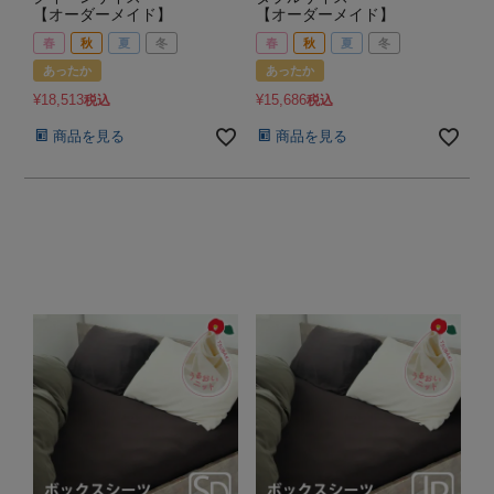
【オーダーメイド】
【オーダーメイド】
春
秋
夏
冬
春
秋
夏
冬
あったか
あったか
¥
18,513
¥
15,686
税込
税込
商品を見る
商品を見る