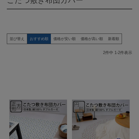
こたつ敷き布団カバー
並び替え
おすすめ順
価格が安い順
価格が高い順
新着順
2
件中
1
-
2
件表示