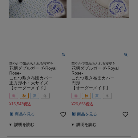
華やかで気品あふれる寝室を
華やかで気品あふれる寝室を
花柄ダブルガーゼ-Royal
花柄ダブルガーゼ-Royal
Rose-
Rose-
こたつ敷き布団カバー
こたつ敷き布団カバー
正方形小・大サイズ
円形
【オーダーメイド】
【オーダーメイド】
春
秋
夏
冬
春
秋
夏
冬
¥
15,543
¥
26,653
税込
税込
商品を見る
商品を見る