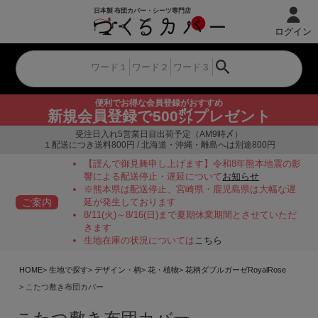
ログイン
便利でお得な会員登録がおすすめ
新規会員登録で500㌽プレゼント
受注日入れ5営業日目出荷予定（AM9時〆）
１配送につき送料800円 / 北海道・沖縄・離島へは別途800円
【謹んで御見舞申し上げます】令和8年熊本地震の影
響による配送停止・遅延について
お知らせ
※熊本県は配送停止、宮崎県・鹿児島県は大幅な遅
ご案内
延が発生しております
8/11(火)～8/16(日)まで夏期休業期間とさせていただ
きます
生地在庫の状況については
こちら
HOME
生地で探す
デザイン・柄
花・植物
花柄ダブルガーゼRoyalRose
こたつ敷き布団カバー