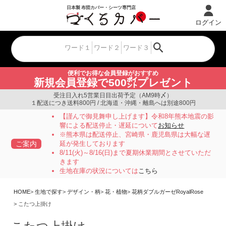
ログイン
便利でお得な会員登録がおすすめ
新規会員登録で500㌽プレゼント
受注日入れ5営業日目出荷予定（AM9時〆）
１配送につき送料800円 / 北海道・沖縄・離島へは別途800円
【謹んで御見舞申し上げます】令和8年熊本地震の影
響による配送停止・遅延について
お知らせ
※熊本県は配送停止、宮崎県・鹿児島県は大幅な遅
ご案内
延が発生しております
8/11(火)～8/16(日)まで夏期休業期間とさせていただ
きます
生地在庫の状況については
こちら
HOME
生地で探す
デザイン・柄
花・植物
花柄ダブルガーゼRoyalRose
こたつ上掛け