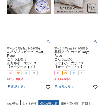
華やかで気品あふれる寝室を
華やかで気品あふれる寝室を
花柄ダブルガーゼ-Royal
花柄ダブルガーゼ-Royal
Rose-
Rose-
こたつ上掛け
こたつ上掛け
正方形小・大サイズ
長方形小・大サイズ
【オーダーメイド】
【オーダーメイド】
春
秋
夏
冬
春
秋
夏
冬
¥
12,738
¥
14,641
税込
税込
商品を見る
商品を見る
並び替え
おすすめ順
価格が安い順
価格が高い順
新着順