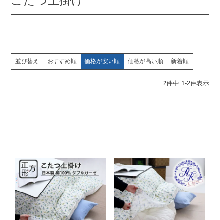
こたつ上掛け
並び替え
おすすめ順
価格が安い順
価格が高い順
新着順
2
件中
1
-
2
件表示