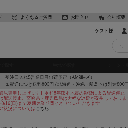
ド
よくあるご質問
お問合せ
会社概要
ゲスト様
で探す
生地
で探す
シーン・
受注日入れ5営業日目出荷予定（AM9時〆）
１配送につき送料800円 / 北海道・沖縄・離島へは別途800
御見舞申し上げます】令和8年熊本地震の影響による配送停止
は配送停止、宮崎県・鹿児島県は大幅な遅延が発生しておりま
火)～8/16(日)まで夏期休業期間とさせていただきます
の状況については
こちら