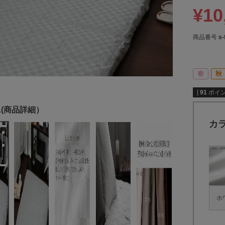
¥
10
商品番号
s-
春
秋
[
91
ポイン
カ
ホ