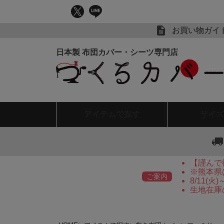
お買い物ガイ
アイテム
で探す
サイズ
【謹んで
※熊本県
ご案内
8/11(
生地在庫