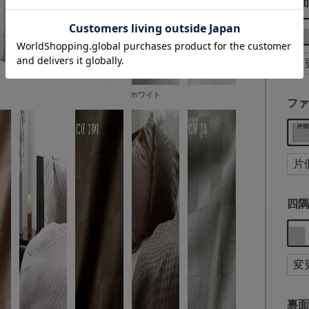
裏面
ホワイト
ファ
四隅
裏面