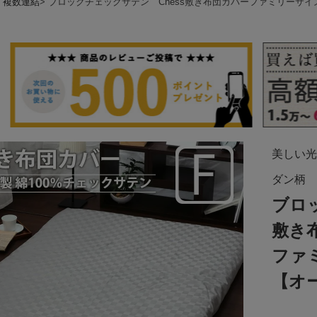
・複数連結
ブロックチェックサテン Chess敷き布団カバーファミリーサ
美しい光
ダン柄
ブロ
敷き
ファ
【オ