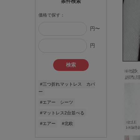
条件検索
価格で探す：
円〜
円
検索
#三つ折れマットレス カバ
ー
#エアー シーツ
#マットレス2台並べる
#エアー
#北欧