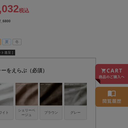
,032
税込
f_6800
夏
冬
ト進呈 ]
ラーをえらぶ（必須）
シェリーベ
ワイト
ブラウン
グレー
ージュ