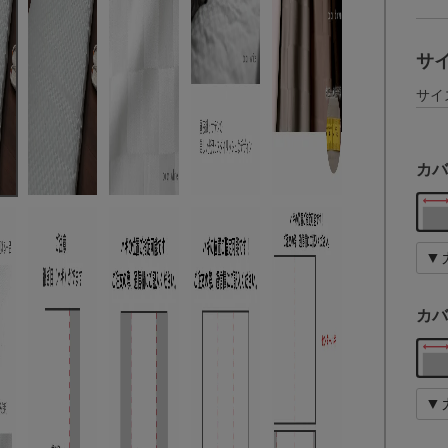
サ
サイ
カバ
カバ