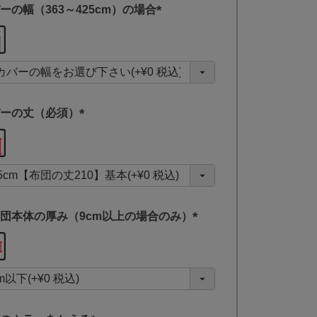
ーの幅（363～425cm）の場合
(
必
須
)
ーの丈（必須）
(
必
須
)
団本体の厚み（9cm以上の場合のみ）
(
必
須
)