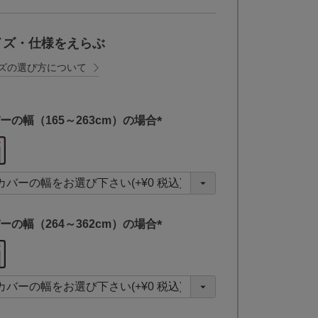
イズ・仕様をえらぶ
ズの選び方について
ーの幅（165～263cm）の場合
(
必
須
)
ーの幅（264～362cm）の場合
(
必
須
)