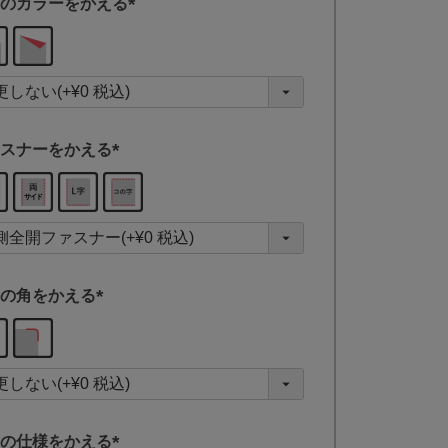
のカラーをかえる
(
必
須
)
スナーをかえる
(
必
須
)
の角をかえる
(
必
須
)
の仕様をかえる