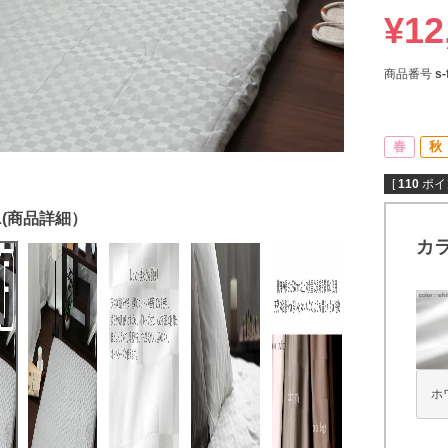
¥
12
商品番号
s-
春
秋
[
110
ポイ
カ
ホ