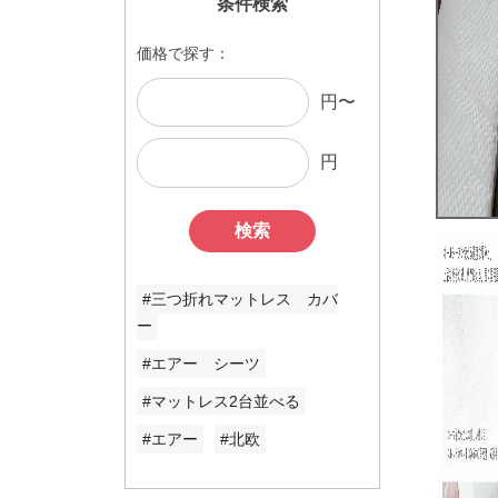
条件検索
価格で探す：
円〜
円
検索
#三つ折れマットレス カバ
ー
#エアー シーツ
#マットレス2台並べる
#エアー
#北欧