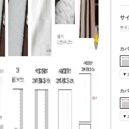
サ
サイ
カバ
カバ