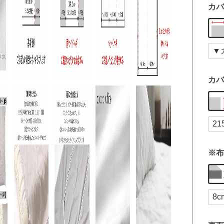
カバ
カバ
※布