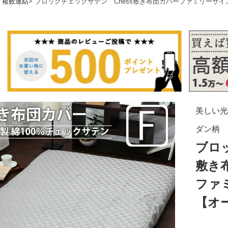
・複数連結
ブロックチェックサテン Chess敷き布団カバーファミリーサ
美しい光
ダン柄
ブロ
敷き
ファ
【オ