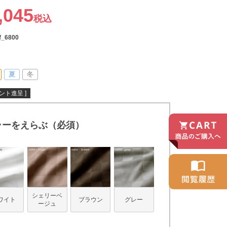
,045
税込
f_6800
夏
冬
ント進呈 ]
ラーをえらぶ（必須）
シェリーベ
ワイト
ブラウン
グレー
ージュ