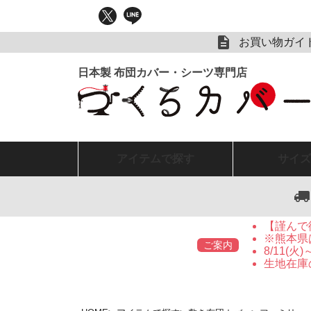
お買い物ガイ
アイテム
で探す
サイズ
【謹んで
※熊本県
ご案内
8/11(
生地在庫