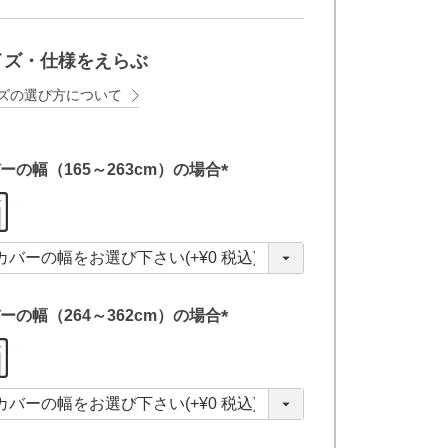
イズ・仕様をえらぶ
ズの選び方について
ーの幅（165～263cm）の場合
(
必
須
)
ーの幅（264～362cm）の場合
(
必
須
)