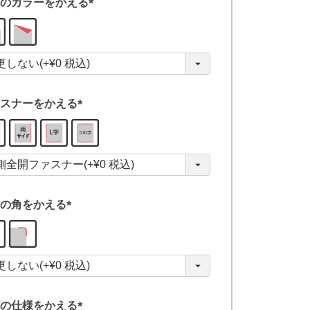
のカラーをかえる
(
必
須
)
スナーをかえる
(
必
須
)
の角をかえる
(
必
須
)
の仕様をかえる