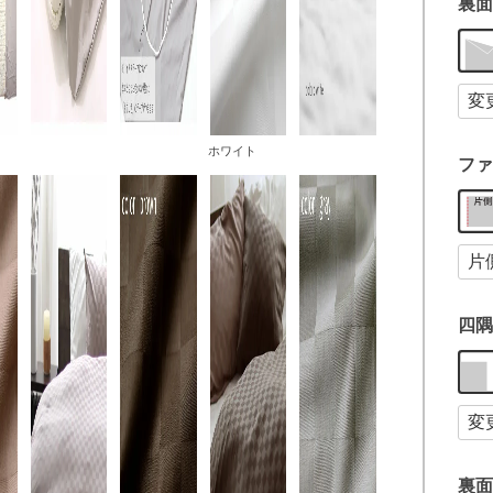
裏面
ホワイト
ファ
四隅
裏面