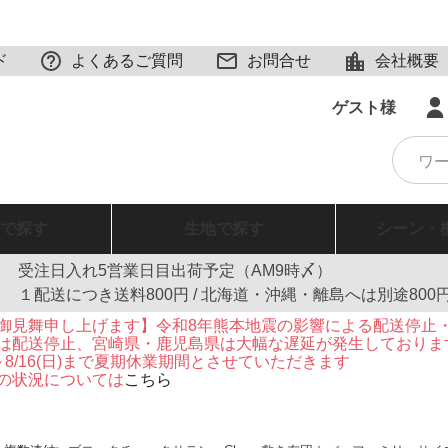
ド
よくあるご質問
お問合せ
会社概要
ゲスト様
で探す
生地
で探す
シーン・
受注日入れ5営業日目出荷予定（AM9時〆）
１配送につき送料800円 / 北海道・沖縄・離島へは別途800
御見舞申し上げます】令和8年熊本地震の影響による配送停止
は配送停止、宮崎県・鹿児島県は大幅な遅延が発生しておりま
火)～8/16(日)まで夏期休業期間とさせていただきます
の状況については
こちら