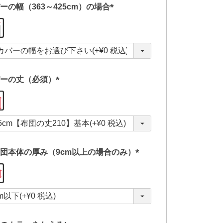
ーの幅（363～425cm）の場合
(
必
須
)
ーの丈（必須）
(
必
須
)
団本体の厚み（9cm以上の場合のみ）
(
必
須
)