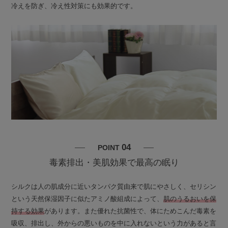
冷えを防ぎ、冷え性対策にも効果的です。
04
POINT
毒素排出・美肌効果で最高の眠り
シルクは人の肌成分に近いタンパク質由来で肌にやさしく、セリシン
という天然保湿因子に似たアミノ酸組成によって、
肌のうるおいを保
持する効果
があります。また優れた抗菌性で、体にためこんだ毒素を
吸収、排出し、外からの悪いものを中に入れないという力があると言