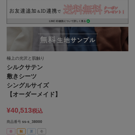
極上の光沢と肌触り
シルクサテン
敷きシーツ
シングルサイズ
【オーダーメイド】
¥
40,513
税込
商品番号
ss-s_38000
春
秋
夏
冬