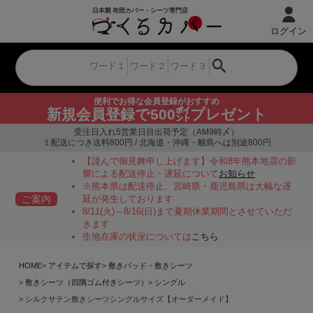
ログイン
便利でお得な会員登録がおすすめ
新規会員登録で500㌽プレゼント
受注日入れ5営業日目出荷予定（AM9時〆）
１配送につき送料800円 / 北海道・沖縄・離島へは別途800円
【謹んで御見舞申し上げます】令和8年熊本地震の影
響による配送停止・遅延について
お知らせ
※熊本県は配送停止、宮崎県・鹿児島県は大幅な遅
ご案内
延が発生しております
8/11(火)～8/16(日)まで夏期休業期間とさせていただ
きます
生地在庫の状況については
こちら
HOME
アイテムで探す
敷きパッド・敷きシーツ
敷きシーツ（四隅ゴム付きシーツ）
シングル
シルクサテン敷きシーツシングルサイズ【オーダーメイド】