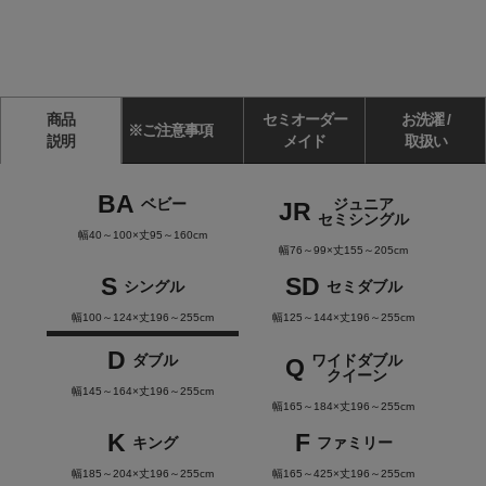
商品
セミオーダー
お洗濯 /
※ご注意事項
説明
メイド
取扱い
BA
ベビー
ジュニア
JR
セミシングル
幅40～100×丈95～160cm
幅76～99×丈155～205cm
S
SD
シングル
セミダブル
幅100～124×丈196～255cm
幅125～144×丈196～255cm
D
ダブル
ワイドダブル
Q
クイーン
幅145～164×丈196～255cm
幅165～184×丈196～255cm
K
F
キング
ファミリー
幅185～204×丈196～255cm
幅165～425×丈196～255cm