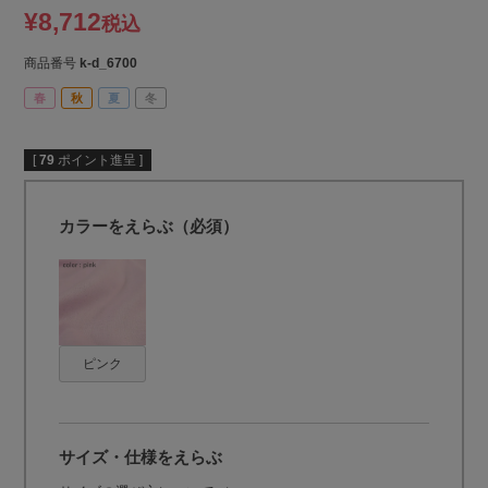
¥
8,712
税込
商品番号
k-d_6700
春
秋
夏
冬
[
79
ポイント進呈 ]
カラーをえらぶ（必須）
ピンク
サイズ・仕様をえらぶ