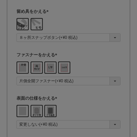
留め具をかえる
(
必
須
)
ファスナーをかえる
(
必
須
)
表面の仕様をかえる
(
必
須
)