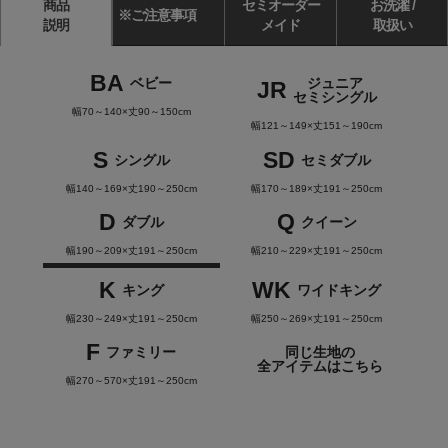
商品
セミオーダー
お洗濯 /
※ご注意事項
説明
メイド
取扱い
BA
ベビー
ジュニア
JR
セミシングル
幅70～140×丈90～150cm
幅121～149×丈151～190cm
S
SD
シングル
セミダブル
幅140～169×丈190～250cm
幅170～189×丈191～250cm
D
Q
ダブル
クイーン
幅190～209×丈191～250cm
幅210～229×丈191～250cm
K
WK
キング
ワイドキング
幅230～249×丈191～250cm
幅250～269×丈191～250cm
F
ファミリー
同じ生地の
全アイテムはこちら
幅270～570×丈191～250cm