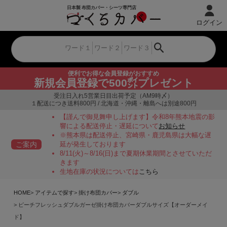
ログイン
便利でお得な会員登録がおすすめ
新規会員登録で500㌽プレゼント
受注日入れ5営業日目出荷予定（AM9時〆）
１配送につき送料800円 / 北海道・沖縄・離島へは別途800円
【謹んで御見舞申し上げます】令和8年熊本地震の影
響による配送停止・遅延について
お知らせ
※熊本県は配送停止、宮崎県・鹿児島県は大幅な遅
ご案内
延が発生しております
8/11(火)～8/16(日)まで夏期休業期間とさせていただ
きます
生地在庫の状況については
こちら
HOME
アイテムで探す
掛け布団カバー
ダブル
ピーチフレッシュダブルガーゼ掛け布団カバーダブルサイズ【オーダーメイ
ド】