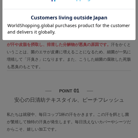
汗そのものに臭いはほとんどありません。約20％の人の皮膚に存在
するといわれる
黄色ブドウ球菌などが、人間の皮膚に生息している菌
が汗や皮脂を摂取し、排泄した分解物が悪臭の原因です。
汗をかくと
いうことは、菌のエサが皮膚に増えることになるため、細菌が一気に
増殖して「汗臭さ」になります。また、こうした細菌の腐敗した死骸
も悪臭のもとです。
01
POINT
安心の日清紡テキスタイル、ピーチフレッシュ
私たちは就寝中、毎日コップ1杯の汗をかきます。この汗を餌とし菌
が繁殖して独特の汗臭が発生します。毎日洗えないカバーやシーツだ
からこそ、嬉しい加工です。