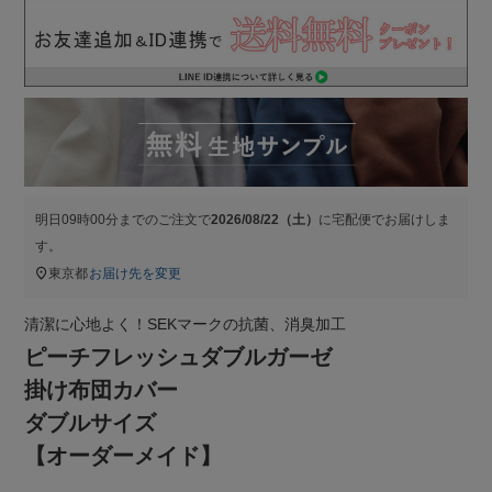
明日
09時00分
までのご注文で
2026/08/22（土）
に
宅配便
でお届けしま
す。
東京都
お届け先を変更
清潔に心地よく！SEKマークの抗菌、消臭加工
ピーチフレッシュダブルガーゼ
掛け布団カバー
ダブルサイズ
【オーダーメイド】