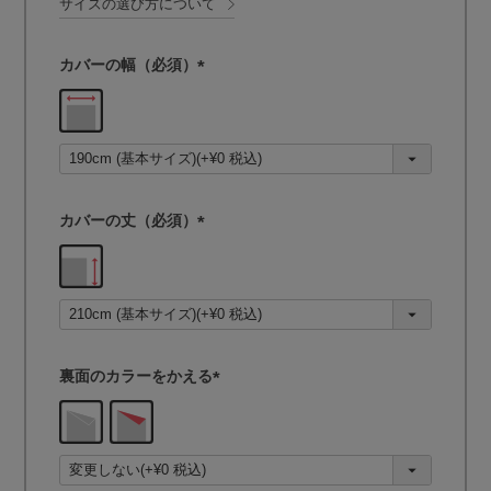
サイズの選び方について
カバーの幅（必須）
(
必
須
)
カバーの丈（必須）
(
必
須
)
裏面のカラーをかえる
(
必
須
)