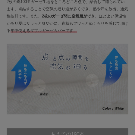
2枚の綿100％ガーゼ生地をところどころ点で、結合して織られてい
ます。点結することで空気の通り道が多くでき、熱や汗を放出、通気
性抜群です。また、
2枚のガーゼ間に空気層ができ
、ほどよい保温性
があり夏はサラっと爽やかに、春秋もフワっとぬくもりを感じて頂け
る
年中使えるダブルガーゼカバーです。
あえての190本