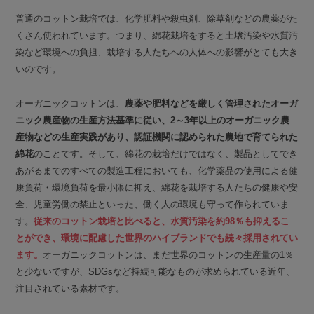
普通のコットン栽培では、化学肥料や殺虫剤、除草剤などの農薬がた
くさん使われています。つまり、綿花栽培をすると土壌汚染や水質汚
染など環境への負担、栽培する人たちへの人体への影響がとても大き
いのです。
オーガニックコットンは、
農薬や肥料などを厳しく管理されたオーガ
ニック農産物の生産方法基準に従い、2～3年以上のオーガニック農
産物などの生産実践があり、認証機関に認められた農地で育てられた
綿花
のことです。そして、綿花の栽培だけではなく、製品としてでき
あがるまでのすべての製造工程においても、化学薬品の使用による健
康負荷・環境負荷を最小限に抑え、綿花を栽培する人たちの健康や安
全、児童労働の禁止といった、働く人の環境も守って作られていま
す。
従来のコットン栽培と比べると、水質汚染を約98％も抑えるこ
とができ、環境に配慮した世界のハイブランドでも続々採用されてい
ます。
オーガニックコットンは、まだ世界のコットンの生産量の1％
と少ないですが、SDGsなど持続可能なものが求められている近年、
注目されている素材です。