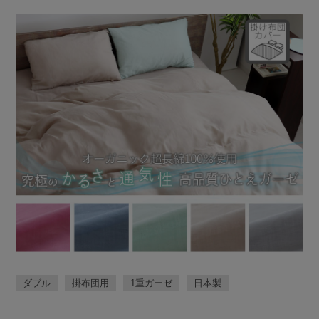
ダブル
掛布団用
1重ガーゼ
日本製