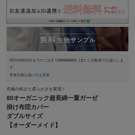
明日
09時00分
までのご注文で
2026/08/22（土）
に
宅配便
でお届けしま
す。
東京都
お届け先を変更
究極の軽さと柔らかさを実現！
80オーガニック超長綿一重ガーゼ
掛け布団カバー
ダブルサイズ
【オーダーメイド】