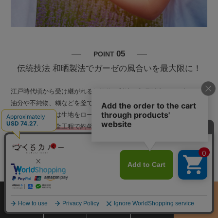
05
POINT
伝統技法 和晒製法でガーゼの風合いを最大限に！
江戸時代頃から受け継がれる伝統的な製法の和晒製法。綿に含まれる
油分や不純物、糊などを釜でゆっくり煮て洗い「さらし」て乾燥し仕
上げます。洋晒は生地をローラーで挟んで40分程度で一気に仕上げ
ますが、
和晒は全工程で約48時間かけ、生地にストレスをかけずに
仕上げます。
そのため、生地本来の風合いの良さを引き出し、とこと
ん柔らかいガーゼに仕上がっています。和晒釜をもつ工場は、現在日
本で十数軒を数えるほどしかなく、大変希少なガーゼです。
サイズ
商品をさがす
お買物ガイド
カート
季節のおすすめ
から選ぶ