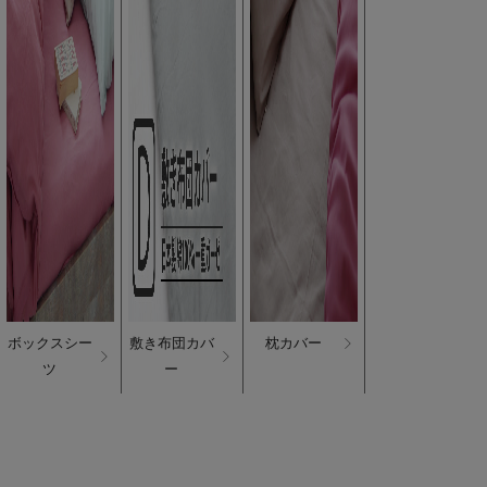
ボックスシー
敷き布団カバ
枕カバー
ツ
ー