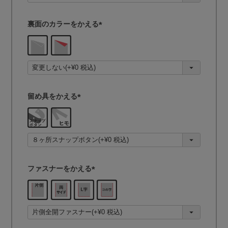
)
裏面のカラーをかえる
(
必
須
)
留め具をかえる
(
必
須
)
ファスナーをかえる
(
必
須
)