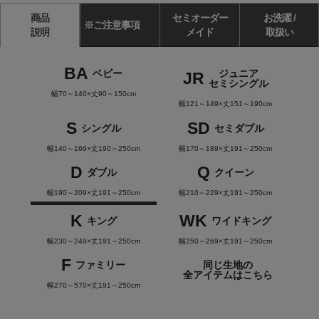
商品
セミオーダー
お洗濯 /
※ご注意事項
説明
メイド
取扱い
BA
ベビー
ジュニア
JR
セミシングル
幅70～140×丈90～150cm
幅121～149×丈151～190cm
S
SD
シングル
セミダブル
幅140～169×丈190～250cm
幅170～189×丈191～250cm
D
Q
ダブル
クイーン
幅190～209×丈191～250cm
幅210～229×丈191～250cm
K
WK
キング
ワイドキング
幅230～249×丈191～250cm
幅250～269×丈191～250cm
F
ファミリー
同じ生地の
全アイテムはこちら
幅270～570×丈191～250cm