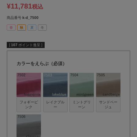
¥
11,781
税込
商品番号
k-d_7500
春
秋
夏
冬
[
107
ポイント進呈 ]
カラーをえらぶ（必須）
フォギーピ
レイクブル
ミントグリ
サンドベー
ンク
ー
ーン
ジュ