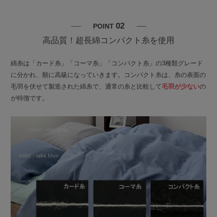
02
POINT
高品質！超長綿コンパクト糸を使用
綿糸は「カード糸」「コーマ糸」「コンパクト糸」の3種類グレード
に分かれ、順に高級になっていきます。コンパクト糸は、糸の表面の
毛羽を伏せて製造された綿糸で、通常の糸と比較して
毛羽が少ない
の
が特徴です。