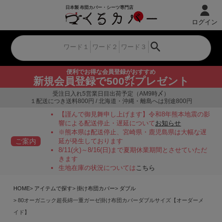
ログイン
便利でお得な会員登録がおすすめ
新規会員登録で500㌽プレゼント
受注日入れ5営業日目出荷予定（AM9時〆）
１配送につき送料800円 / 北海道・沖縄・離島へは別途800円
【謹んで御見舞申し上げます】令和8年熊本地震の影
響による配送停止・遅延について
お知らせ
※熊本県は配送停止、宮崎県・鹿児島県は大幅な遅
ご案内
延が発生しております
8/11(火)～8/16(日)まで夏期休業期間とさせていただ
きます
生地在庫の状況については
こちら
HOME
アイテムで探す
掛け布団カバー
ダブル
80オーガニック超長綿一重ガーゼ掛け布団カバーダブルサイズ【オーダーメ
イド】