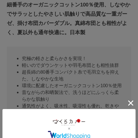
細番手のオーガニックコットン100％使用、しなやか
でサラッとしたやさしい肌触りで高品質な一重ガー
ゼ、掛け布団カバーダブル。真綿布団とも相性がよ
く、夏以外も通年快適に。日本製
究極の軽さと柔らかさを実現！
軽いのでダウンケットや羽毛布団とも相性抜群
超長綿の80番手コンパクト糸で毛羽立ちを抑え
た、しなやかな生地
環境に配慮したオーガニックコットン100％使用
昔ながらの和晒製法で、洗うほどにふっくら柔
らかな肌触り
通気性がよく、吸水性、吸湿性も優れ、乾きや
すい