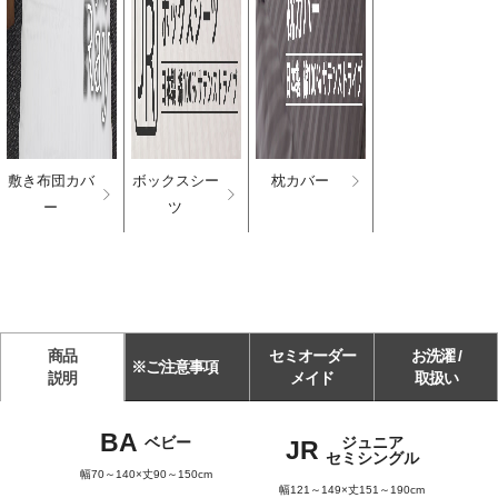
敷き布団カバ
ボックスシー
枕カバー
ー
ツ
商品
セミオーダー
お洗濯 /
※ご注意事項
説明
メイド
取扱い
BA
ベビー
ジュニア
JR
セミシングル
幅70～140×丈90～150cm
幅121～149×丈151～190cm