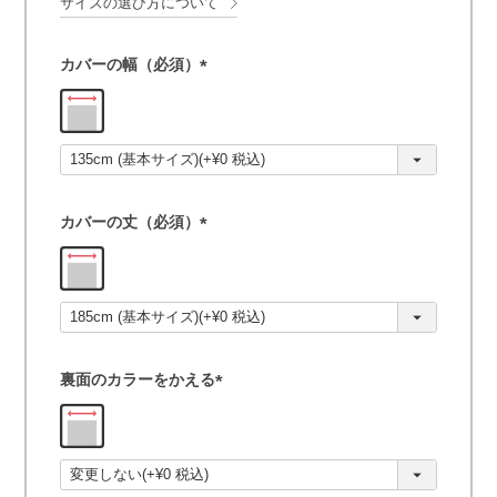
サイズの選び方について
カバーの幅（必須）
(
必
須
)
カバーの丈（必須）
(
必
須
)
裏面のカラーをかえる
(
必
須
)