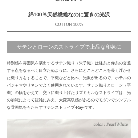
綿100％天然繊維なのに驚きの光沢
COTTON 100%
サテンとローンのストライプで上品な印象に
特別感を雰囲気を演出するサテン織り（朱子織）は経糸と偉糸の交差
する点をなるべく目立たぬように、さらにところどころを長く浮かせ
た織り方をすることで、平織などと比べ、光沢が出るので、ホテルの
パジャマやリネンでよく使用されています。サテン織りとローン（平
織）の幅をかえて、交互に織り上げたリズミカルなストライプは、光
の加減によって複雑にみえ、大変高級感があるのでモダンでシンプル
な雰囲気をもたらすサテンストライプ-Ray-です。