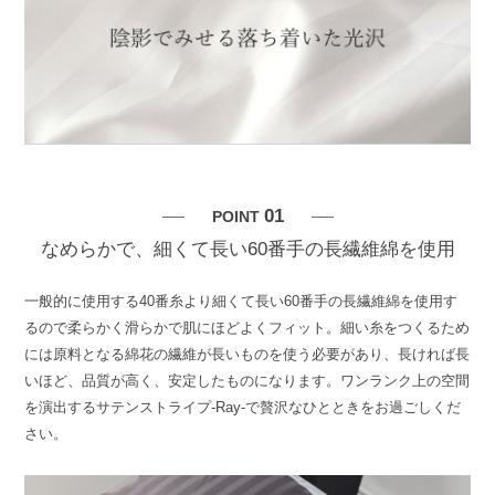
01
POINT
なめらかで、細くて長い60番手の長繊維綿を使用
一般的に使用する40番糸より細くて長い60番手の長繊維綿を使用す
るので柔らかく滑らかで肌にほどよくフィット。細い糸をつくるため
には原料となる綿花の繊維が長いものを使う必要があり、長ければ長
いほど、品質が高く、安定したものになります。ワンランク上の空間
を演出するサテンストライプ-Ray-で贅沢なひとときをお過ごしくだ
さい。