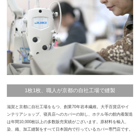
1枚1枚、職人が京都の自社工場で縫製
滋賀と京都に自社工場をもつ、創業70年岩本繊維。大手百貨店やイ
ンテリアショップ、寝具店へのカバーの卸し、ホテル等の館内着製造
は年間10,000枚以上の多数販売実績がございます。原材料を輸入、
染、織、加工縫製をすべて日本国内で行っているカバー専門店です。