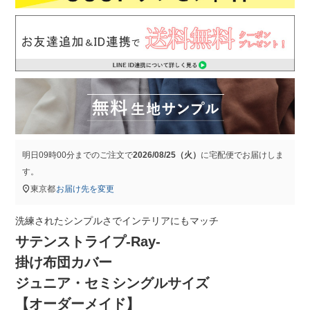
明日
09時00分
までのご注文で
2026/08/25（火）
に
宅配便
でお届けしま
す。
東京都
お届け先を変更
洗練されたシンプルさでインテリアにもマッチ
サテンストライプ-Ray-
掛け布団カバー
ジュニア・セミシングルサイズ
【オーダーメイド】