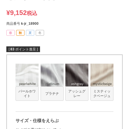
¥
9,152
税込
商品番号
k-jr_18900
春
秋
夏
冬
[
83
ポイント進呈 ]
パールホワ
アッシュグ
ミスティッ
プラチナ
イト
レー
クベージュ
サイズ・仕様をえらぶ