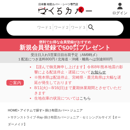
ログイン
便利でお得な会員登録がおすすめ
新規会員登録で500㌽プレゼント
受注日入れ5営業日目出荷予定（AM9時〆）
１配送につき送料800円 / 北海道・沖縄・離島へは別途800円
【謹んで御見舞申し上げます】令和8年熊本地震の影
響による配送停止・遅延について
お知らせ
※熊本県は配送停止、宮崎県・鹿児島県は大幅な遅
ご案内
延が発生しております
8/11(火)～8/16(日)まで夏期休業期間とさせていただ
きます
生地在庫の状況については
こちら
HOME
アイテムで探す
掛け布団カバー
ジュニア
サテンストライプ-Ray-掛け布団カバージュニア・セミシングルサイズ【オー
ダーメイド】