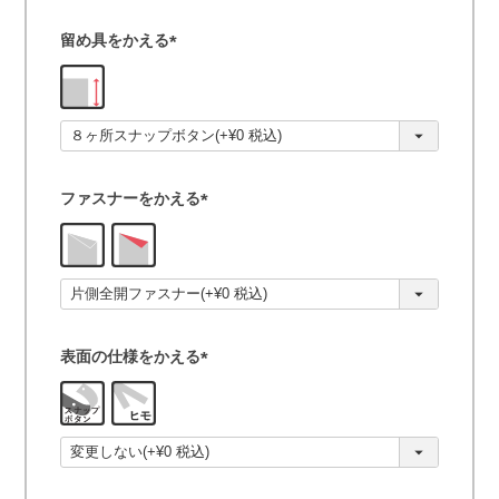
留め具をかえる
(
必
須
)
ファスナーをかえる
(
必
須
)
表面の仕様をかえる
(
必
須
)