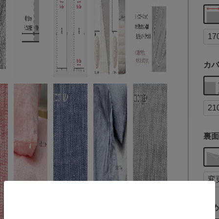
カバ
裏面
留め