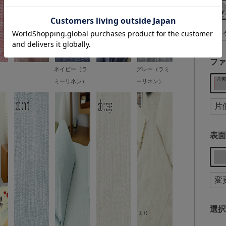
ファ
ネイビー（ラ
グレー（ラミ
ミーリネン）
ーリネン）
表面
選択