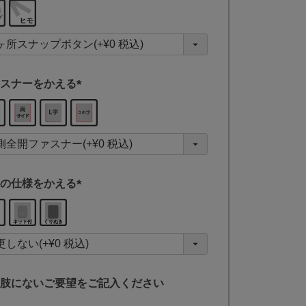
(
必
須
)
スナーをかえる
(
必
須
)
の仕様をかえる
(
必
須
)
肢にないご要望をご記入ください