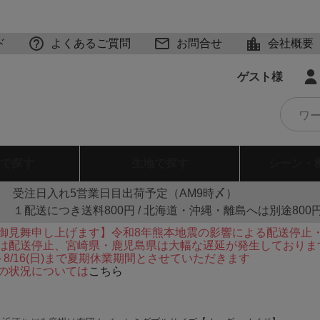
ド
よくあるご質問
お問合せ
会社概要
ゲスト様
で探す
生地
で探す
シーン・
受注日入れ5営業日目出荷予定（AM9時〆）
１配送につき送料800円 / 北海道・沖縄・離島へは別途800
御見舞申し上げます】令和8年熊本地震の影響による配送停止
は配送停止、宮崎県・鹿児島県は大幅な遅延が発生しておりま
火)～8/16(日)まで夏期休業期間とさせていただきます
の状況については
こちら