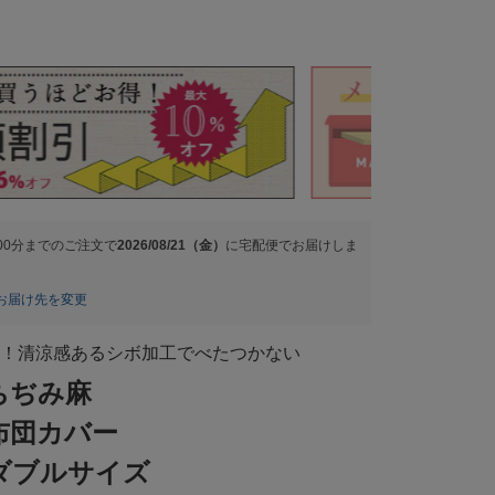
00分
までのご注文で
2026/08/21（金）
に
宅配便
でお届けしま
お届け先を変更
！清涼感あるシボ加工でべたつかない
ちぢみ麻
布団カバー
ダブルサイズ