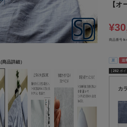
【オ
¥
30
商品番号
k
夏
送
[
282
ポイ
カ