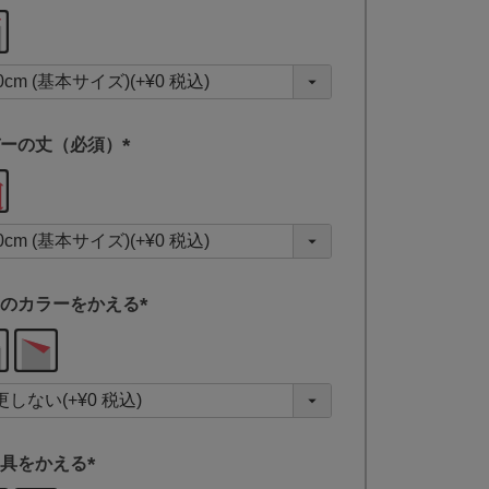
(
必
須
)
ーの丈（必須）
(
必
須
)
のカラーをかえる
(
必
須
)
具をかえる