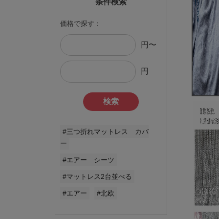
条件検索
価格で探す：
円〜
円
検索
#三つ折れマットレス カバ
ー
#エアー シーツ
#マットレス2台並べる
#エアー
#北欧