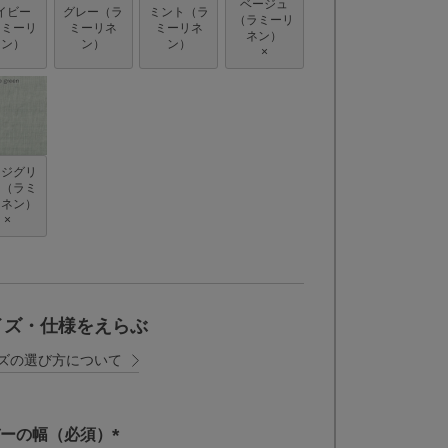
ベージュ
イビー
グレー（ラ
ミント（ラ
（ラミーリ
ラミーリ
ミーリネ
ミーリネ
ネン）
ネン）
ン）
ン）
×
ージグリ
ン（ラミ
リネン）
×
イズ・仕様をえらぶ
ズの選び方について
ーの幅（必須）