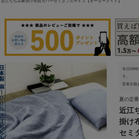
近江ちぢみ麻掛け布団カバーセミダブルサイズ【オーダーメイド】
本日
09時
す。
東京都
夏の定番
近江
掛け
セミ