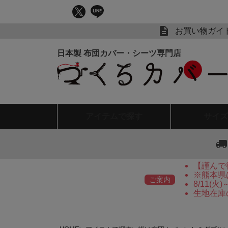
お買い物ガイ
アイテム
で探す
サイズ
【謹んで
※熊本県
ご案内
8/11(
生地在庫