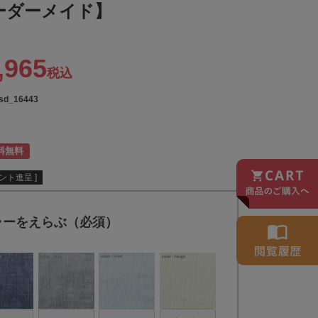
ーダーメイド】
,965
税込
-sd_16443
料無料
ント進呈 ]
ラーをえらぶ（必須）