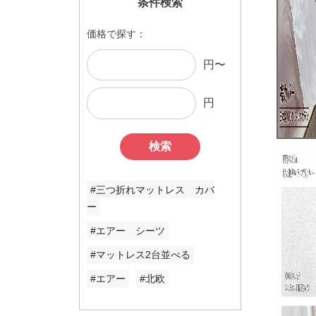
条件検索
価格で探す：
円〜
円
検索
#三つ折れマットレス カバ
ー
#エアー シーツ
#マットレス2台並べる
#エアー
#北欧