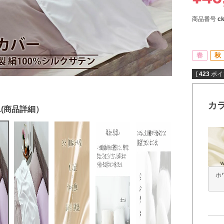
商品番号
c
春
秋
[
423
ポイ
カ
ホ