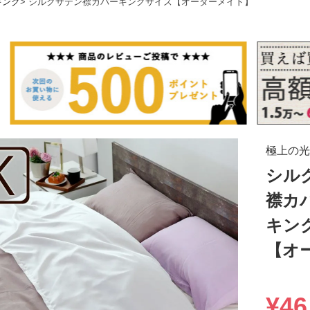
キング
シルクサテン襟カバーキングサイズ【オーダーメイド】
極上の光
シル
襟カ
キン
【オ
¥
46