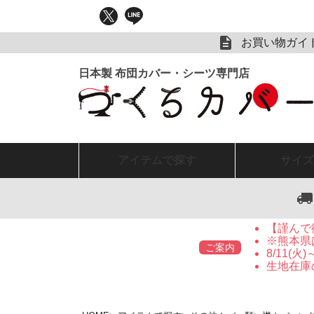
お買い物ガイ
アイテム
で探す
サイズ
【謹んで
※熊本県
ご案内
8/11(
生地在庫