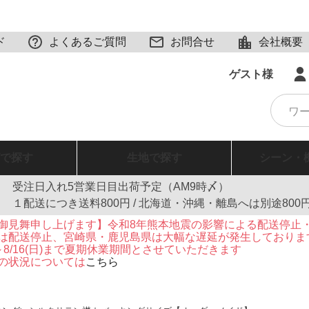
ド
よくあるご質問
お問合せ
会社概要
ゲスト様
で探す
生地
で探す
シーン・
受注日入れ5営業日目出荷予定（AM9時〆）
１配送につき送料800円 / 北海道・沖縄・離島へは別途800
御見舞申し上げます】令和8年熊本地震の影響による配送停止
は配送停止、宮崎県・鹿児島県は大幅な遅延が発生しておりま
火)～8/16(日)まで夏期休業期間とさせていただきます
の状況については
こちら