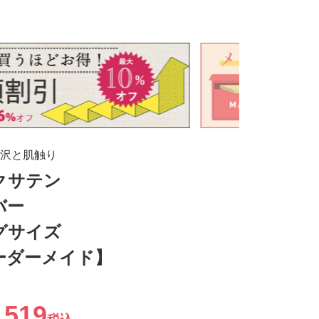
沢と肌触り
クサテン
バー
グサイズ
ーダーメイド】
,519