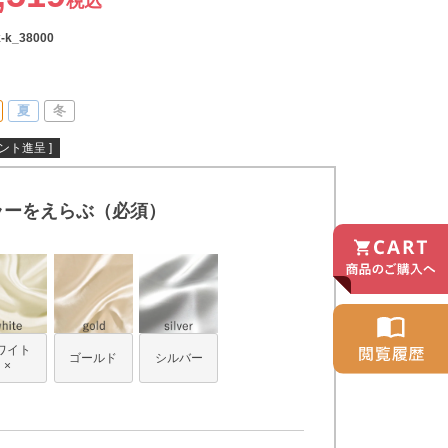
税込
k-k_38000
夏
冬
ント進呈 ]
ラーをえらぶ（必須）
ワイト
ゴールド
シルバー
×