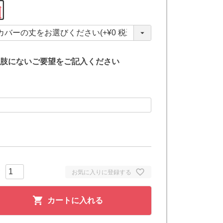
(
必
須
)
肢にないご要望をご記入ください
お気に入りに登録する
カートに入れる