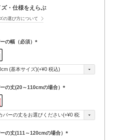
イズ・仕様をえらぶ
ズの選び方について
ーの幅（必須）
(
必
須
)
ーの丈(20～110cmの場合）
(
必
須
)
ーの丈(111～120cmの場合）