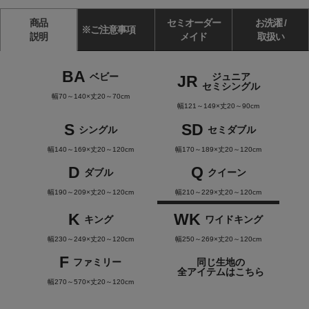
商品
セミオーダー
お洗濯 /
※ご注意事項
説明
メイド
取扱い
BA
ベビー
ジュニア
JR
セミシングル
幅70～140×丈20～70cm
幅121～149×丈20～90cm
S
SD
シングル
セミダブル
幅140～169×丈20～120cm
幅170～189×丈20～120cm
D
Q
ダブル
クイーン
幅190～209×丈20～120cm
幅210～229×丈20～120cm
K
WK
キング
ワイドキング
幅230～249×丈20～120cm
幅250～269×丈20～120cm
F
ファミリー
同じ生地の
全アイテムはこちら
幅270～570×丈20～120cm