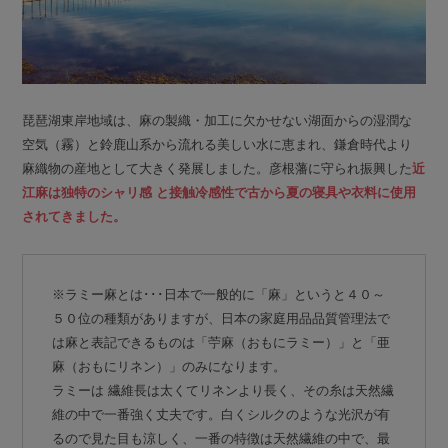
琵琶湖東岸地域は、麻の製織・加工に欠かせない湖面からの湿潤な
空気（霧）と鈴鹿山系から流れる美しい水に恵まれ、鎌倉時代より
麻織物の産地として大きく発展しました。彦根藩に守られ振興した
近
江麻は独特のシャリ感 と接触冷感性で古から夏の寝具や衣料に使用
されてきました。
※ラミー麻とは･･･日本で一般的に「麻」というと４０～
５０位の種類がありますが、日本の家庭用品品質管理法で
は麻と表記できるものは「苧麻（おもにラミー）」と「亜
麻（おもにリネン）」のみになります。
ラミーは 繊維長は太くてリネンより長く、その糸は天然繊
維の中で一番強く丈夫です。白くシルクのような光沢が有
るので見た目も涼しく、一番の特徴は天然繊維の中で、最