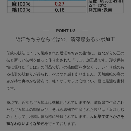
02
POINT
近江ちぢみならではの、清涼感あるシボ加工
伝統の技法によって製織された近江ちぢみの生地に、昔ながらの匠の
技と新しい技術を使って作り出された「しぼ」加工品です。形状保持
性に優れた「しぼ」の凹凸で肌への接触面を少なくし、シャリ感のあ
る抜群の肌触りが得られ、べとつき感もありません。天然繊維の麻の
みが持つ爽やかな縮布は、軽くサラサラと心地よい、夏に最適な素材
です。
※現在、近江ちぢみ加工は機械化されていますが、滋賀県で生産され
たちぢみ加工の織物及び、それら織物で生産された製品は「近江ちぢ
み」として、地域団体商標に登録されています。
反応染で柔らかさを
損なわないような染色
を行っております。