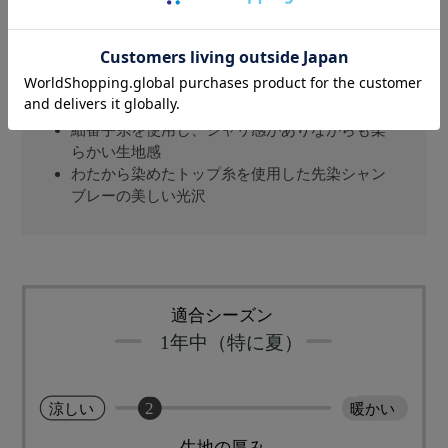
吸湿発散性に優れ、熱伝導率が高い、天然繊維
で一番ひんやり、麻100％使用
汗をかいても、近江ちぢみ、独特の凸凹、シボ
があることで肌にはりつかず、べたつかない
細番手糸を使用し、シャリ感がありながらも柔
らかい生地感
わたから染めたトップ糸を使用した先染シャン
ブレーの美しい光沢