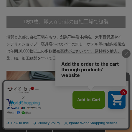
1枚1枚、職人が京都の自社工場で縫製
滋賀と京都に自社工場をもつ、創業70年岩本繊維。大手百貨店やイ
ンテリアショップ、寝具店へのカバーの卸し、ホテル等の館内着製造
は年間10,000枚以上の多数販売実績がございます。原材料を輸入、
染、織、加工縫製をすべて日本国内で行っているカバー専門店です。
サイズ
商品をさがす
お買物ガイド
カート
季節のおすすめ
から選ぶ