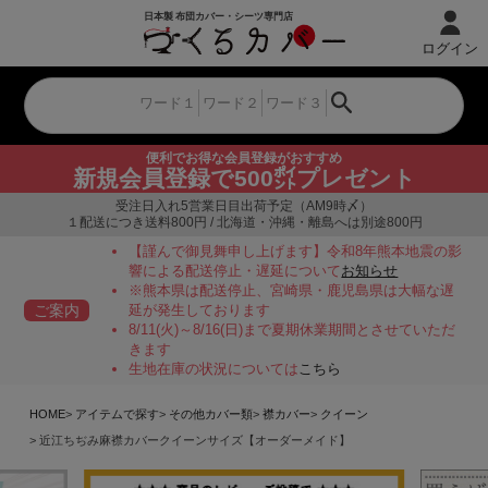
ログイン
便利でお得な会員登録がおすすめ
新規会員登録で500㌽プレゼント
受注日入れ5営業日目出荷予定（AM9時〆）
１配送につき送料800円 / 北海道・沖縄・離島へは別途800円
【謹んで御見舞申し上げます】令和8年熊本地震の影
響による配送停止・遅延について
お知らせ
※熊本県は配送停止、宮崎県・鹿児島県は大幅な遅
ご案内
延が発生しております
8/11(火)～8/16(日)まで夏期休業期間とさせていただ
きます
生地在庫の状況については
こちら
HOME
アイテムで探す
その他カバー類
襟カバー
クイーン
近江ちぢみ麻襟カバークイーンサイズ【オーダーメイド】