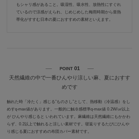
もシャリ感があること。吸湿性、吸水性、放熱性にすぐれ
ているので涼感がえられ、じめじめした梅雨時期から亜熱
帯化がすすむ日本の夏におすすめの素材といえます。
01
POINT
天然繊維の中で一番ひんやり涼しい麻、夏におすす
めです
触れた時「冷たく」感じる”ものさし”として、熱移動（冷温感）をし
めすq-max値があります。一般的に触冷感標準q-max値 0.2W/㎠以上
が ひんやり感じると いわれています。麻繊維は天然繊維にもかかわ
らず、0.2以上で触れると涼しい素材です。寝返りするたびにひんや
り感じる夏におすすめの布団カバー素材です。