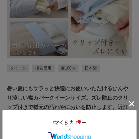
クイーン
掛布団用
麻
100％
日本製
暑い夏にもサラッと快適にお使いいただけるひんや
り涼しい襟カバークイーンサイズ。ズレ防止のクリ
ップ付きで襟元の汚れやにおいを防止します。近江
ちぢみの独特の凸凹、シボがあることで、汗をかい
ても肌にはりつきません。安心安全の日本製です。