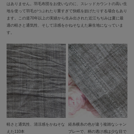
はありません。羽毛布団をお使いなのに、スレッドカウントの高い生
地を使って羽毛がつぶれたり重すぎて快眠を妨げたりする場合もあり
ます。この道70年以上の実績から生み出された近江ちぢみは夏に最
適の軽さと通気性、そして涼感をかねそなえた麻生地になっていま
す。
軽さと通気性、清涼感をかねそな
経糸横糸の色が違う複雑なシャン
えた110本
ブレーで、柄の透け感は少な目で