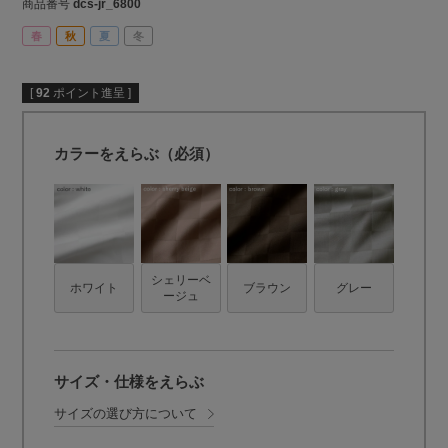
商品番号
dcs-jr_6800
春
秋
夏
冬
[
92
ポイント進呈 ]
カラーをえらぶ（必須）
シェリーベ
ホワイト
ブラウン
グレー
ージュ
サイズ・仕様をえらぶ
サイズの選び方について