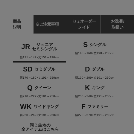
商品
セミオーダー
お洗濯 /
※ご注意事項
説明
メイド
取扱い
S
ジュニア
シングル
JR
セミシングル
幅140～169×丈190～250cm
幅121～149×丈151～190cm
SD
D
セミダブル
ダブル
幅170～189×丈191～250cm
幅190～209×丈191～250cm
Q
K
クイーン
キング
幅210～229×丈191～250cm
幅230～249×丈191～250cm
WK
F
ワイドキング
ファミリー
幅250～269×丈191～250cm
幅270～570×丈191～250cm
同じ生地の
全アイテムはこちら