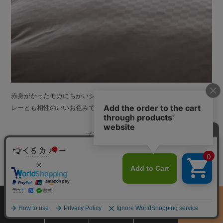
赤身がかったモカにちかいシェリーベージュ。近似色のブラウンやグ
レーとも相性のいいお色みです
ブラウン（6803）
サイズ
商品をさがす
お買物ガイド
カート
季節のおすすめ
から選ぶ