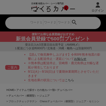
ログイン
便利でお得な会員登録がおすすめ
新規会員登録で500㌽プレゼント
受注日入れ5営業日目出荷予定（AM9時〆）
１配送につき送料800円 / 北海道・沖縄・離島へは別途800円
【謹んで御見舞申し上げます】令和8年熊本地震の影
響による配送停止・遅延について
お知らせ
※熊本県は配送停止、宮崎県・鹿児島県は大幅な遅
ご案内
延が発生しております
8/11(火)～8/16(日)まで夏期休業期間とさせていただ
きます
生地在庫の状況については
こちら
HOME
アイテムで探す
その他カバー類
デュベカバー
デュベカバー（横開型）
ジュニア
ブロックチェックサテン Chessデュベカバー（横開型）ジュニア・セミシン