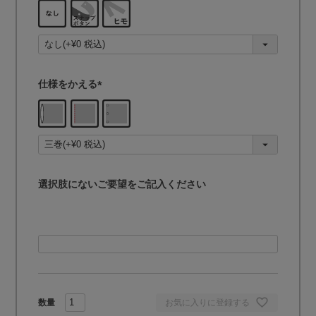
(
必
須
)
仕様をかえる
(
必
須
)
選択肢にないご要望をご記入ください
お気に入りに登録する