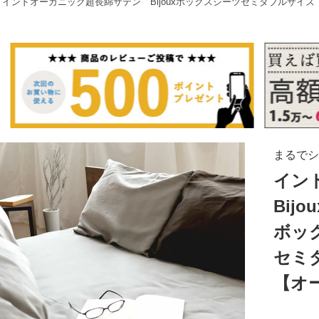
インドオーガニック超長綿サテン Bijouxボックスシーツセミダブルサイ
まるでシ
イン
Bijou
ボッ
セミ
【オ