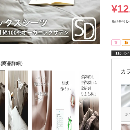
¥
12
商品番号
b
春
秋
[
110
ポイ
カ
ホ