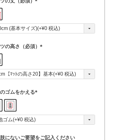
ツの丈（必須）
(
必
須
)
ツの高さ（必須）
(
必
須
)
のゴムをかえる
(
必
須
)
肢にないご要望をご記入ください