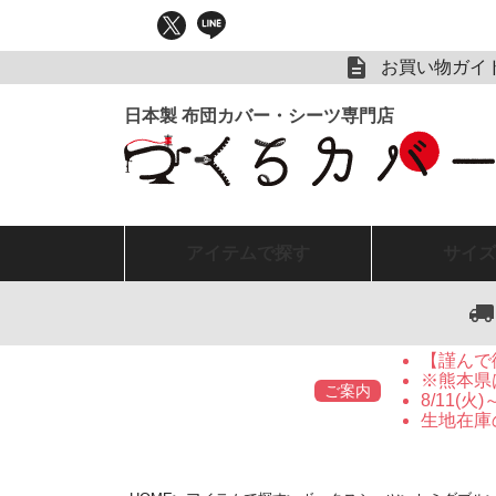
お買い物ガイ
アイテム
で探す
サイズ
【謹んで
※熊本県
ご案内
8/11(
生地在庫