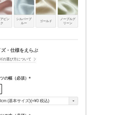
ピアピン
シルバーブ
ノーブルグ
ゴールド
ク
ルー
リーン
イズ・仕様をえらぶ
ズの選び方について
ツの幅（必須）
(
必
須
)