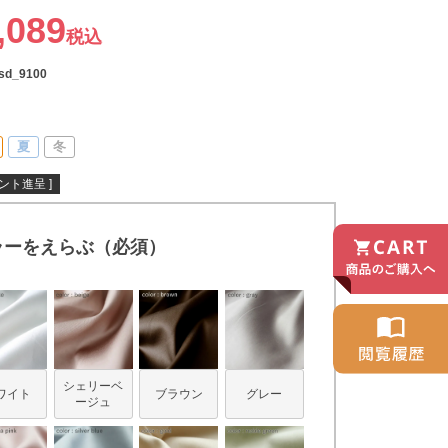
,089
税込
-sd_9100
夏
冬
ント進呈 ]
ラーをえらぶ（必須）
シェリーベ
ワイト
ブラウン
グレー
ージュ