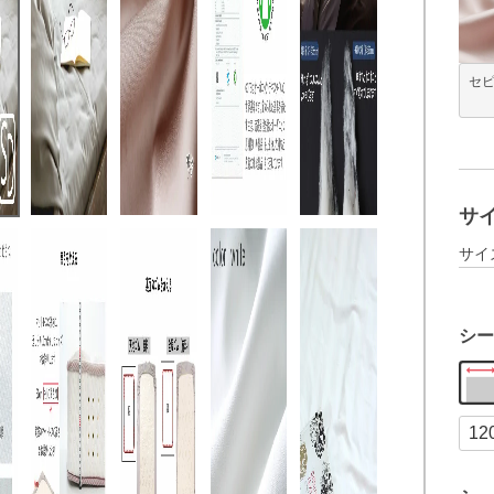
セ
サ
サイ
シー