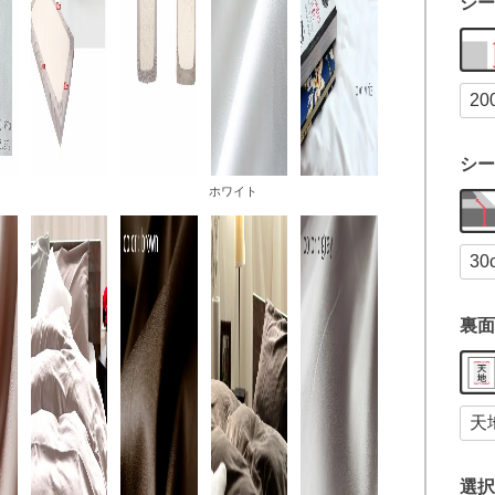
シー
シー
ホワイト
裏面
選択