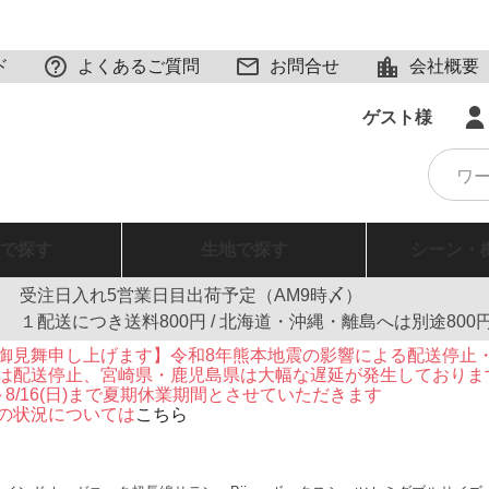
ド
よくあるご質問
お問合せ
会社概要
ゲスト様
で探す
生地
で探す
シーン・
受注日入れ5営業日目出荷予定（AM9時〆）
１配送につき送料800円 / 北海道・沖縄・離島へは別途800
御見舞申し上げます】令和8年熊本地震の影響による配送停止
は配送停止、宮崎県・鹿児島県は大幅な遅延が発生しておりま
火)～8/16(日)まで夏期休業期間とさせていただきます
の状況については
こちら