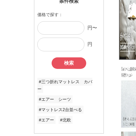
条件検索
価格で探す：
円〜
円
検索
#三つ折れマットレス カバ
ー
#エアー シーツ
#マットレス2台並べる
#エアー
#北欧