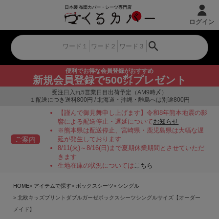
ログイン
便利でお得な会員登録がおすすめ
新規会員登録で500㌽プレゼント
受注日入れ5営業日目出荷予定（AM9時〆）
１配送につき送料800円 / 北海道・沖縄・離島へは別途800円
【謹んで御見舞申し上げます】令和8年熊本地震の影
響による配送停止・遅延について
お知らせ
※熊本県は配送停止、宮崎県・鹿児島県は大幅な遅
ご案内
延が発生しております
8/11(火)～8/16(日)まで夏期休業期間とさせていただ
きます
生地在庫の状況については
こちら
HOME
アイテムで探す
ボックスシーツ
シングル
北欧キッズプリントダブルガーゼボックスシーツシングルサイズ【オーダー
メイド】