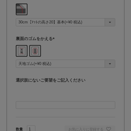
(
必
須
)
裏面のゴムをかえる
(
必
須
)
選択肢にないご要望をご記入ください
お気に入りに登録する