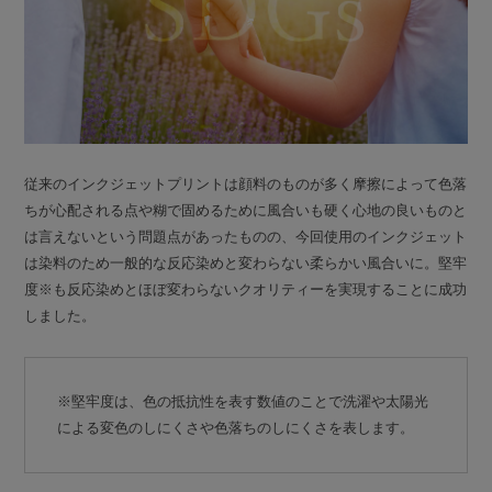
従来のインクジェットプリントは顔料のものが多く摩擦によって色落
ちが心配される点や糊で固めるために風合いも硬く心地の良いものと
は言えないという問題点があったものの、今回使用のインクジェット
は染料のため一般的な反応染めと変わらない柔らかい風合いに。堅牢
度※も反応染めとほぼ変わらないクオリティーを実現することに成功
しました。
※堅牢度は、色の抵抗性を表す数値のことで洗濯や太陽光
による変色のしにくさや色落ちのしにくさを表します。