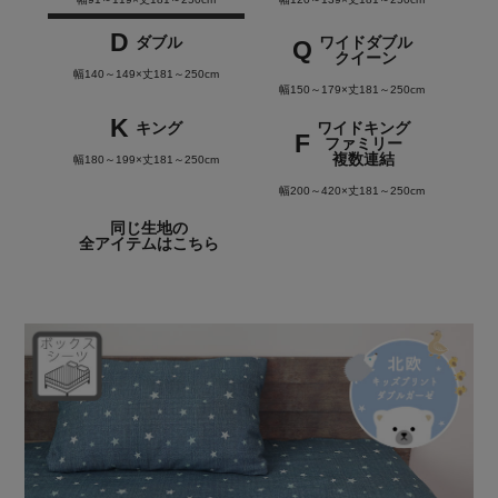
D
ダブル
ワイドダブル
Q
クイーン
幅140～149×丈181～250cm
幅150～179×丈181～250cm
K
キング
ワイドキング
F
ファミリー
複数連結
幅180～199×丈181～250cm
幅200～420×丈181～250cm
同じ生地の
全アイテムはこちら