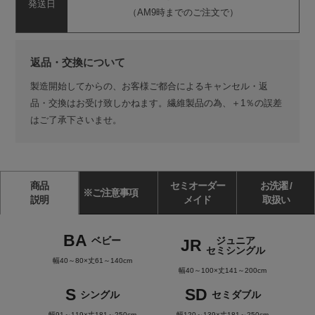
発送日
（AM9時までのご注文で）
返品・交換について
製造開始してからの、お客様ご都合によるキャンセル・返
品・交換はお受け致しかねます。繊維製品の為、＋1％の誤差
はご了承下さいませ。
商品
セミオーダー
お洗濯 /
※ご注意事項
説明
メイド
取扱い
BA
ベビー
ジュニア
JR
セミシングル
幅40～80×丈61～140cm
幅40～100×丈141～200cm
S
SD
シングル
セミダブル
幅91～119×丈181～250cm
幅120～139×丈181～250cm