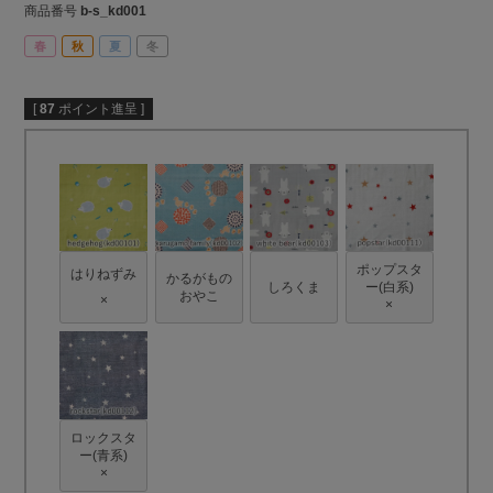
商品番号
b-s_kd001
春
秋
夏
冬
[
87
ポイント進呈 ]
ポップスタ
はりねずみ
かるがもの
しろくま
ー(白系)
おやこ
×
×
ロックスタ
ー(青系)
×