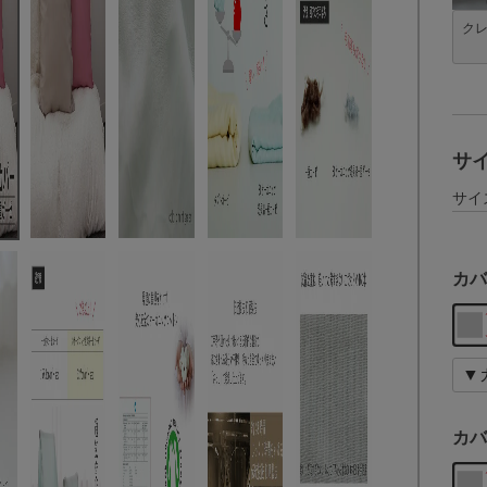
ク
サ
サイ
カバ
カバ