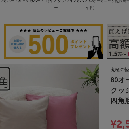
ンカバー・座布団カバー・生活
クッションカバ
80オーガニック超長綿
ー
イド】
究極の軽
80
クッ
四角
¥
2,