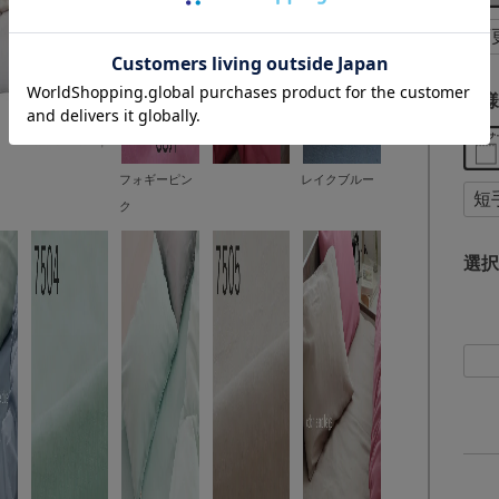
仕様
フォギーピン
レイクブルー
ク
選択