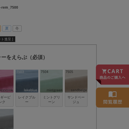
c-rem_7500
夏
冬
ト進呈 ]
ラーをえらぶ（必須）
ォギーピ
レイクブル
ミントグリ
サンドベー
ンク
ー
ーン
ジュ