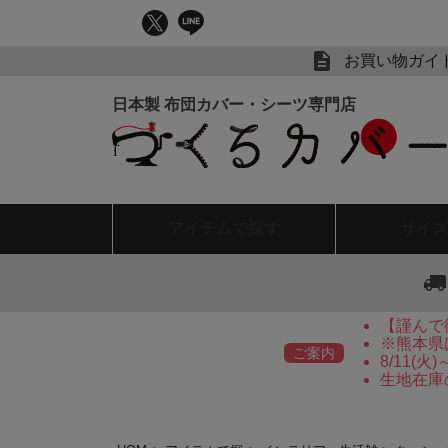
お買い物ガイ
アイテム
で探す
サイズ
【謹んで
※熊本県
ご案内
8/11(
生地在庫