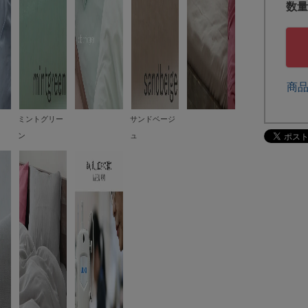
商
ミントグリー
サンドベージ
ン
ュ