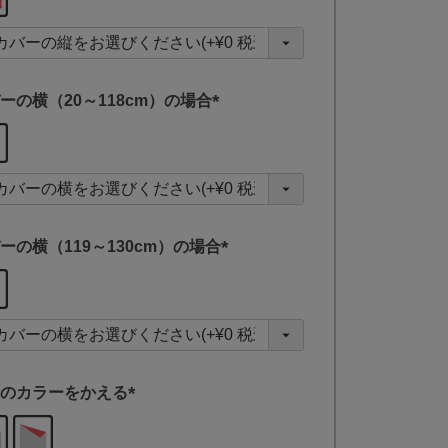
必
須
)
ーの横（20～118cm）の場合
(
必
須
)
ーの横（119～130cm）の場合
(
必
須
)
のカラーをかえる
(
必