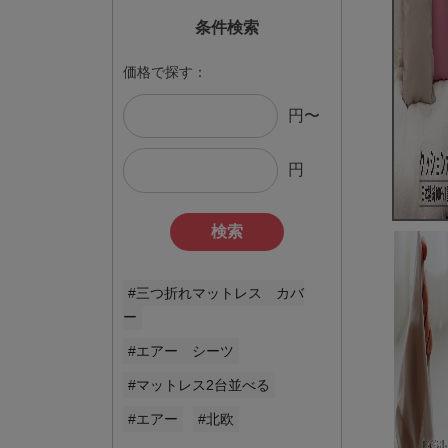
条件検索
価格で探す：
円〜
円
検索
#三つ折れマットレス カバ
ー
#エアー シーツ
#マットレス2台並べる
#エアー
#北欧