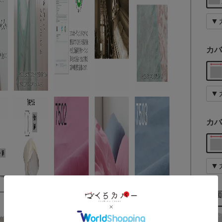
カバ
カバ
裏面