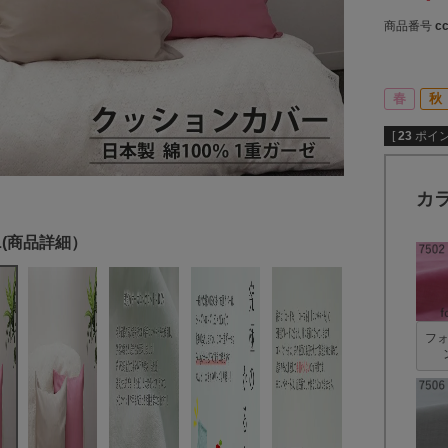
商品番号
c
春
秋
[
23
ポイン
カ
フ