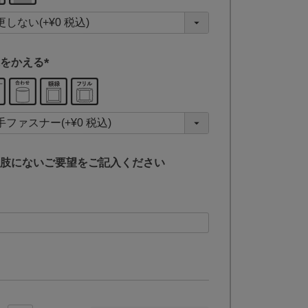
須
)
をかえる
(
必
須
)
肢にないご要望をご記入ください