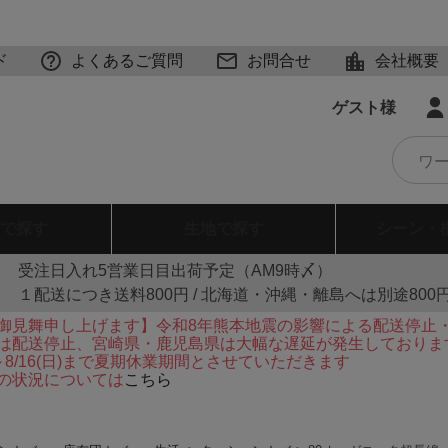
ド
よくあるご質問
お問合せ
会社概要
ゲスト様
で探す
生地
で探す
シーン・
受注日入れ5営業日目出荷予定（AM9時〆）
１配送につき送料800円 / 北海道・沖縄・離島へは別途800
御見舞申し上げます】令和8年熊本地震の影響による配送停止
は配送停止、宮崎県・鹿児島県は大幅な遅延が発生しておりま
火)～8/16(日)まで夏期休業期間とさせていただきます
の状況については
こちら