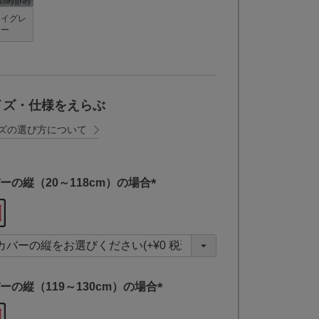
レイグレ
ー
イズ・仕様をえらぶ
ズの選び方について
ーの縦（20～118cm）の場合
(
必
須
)
ーの縦（119～130cm）の場合
(