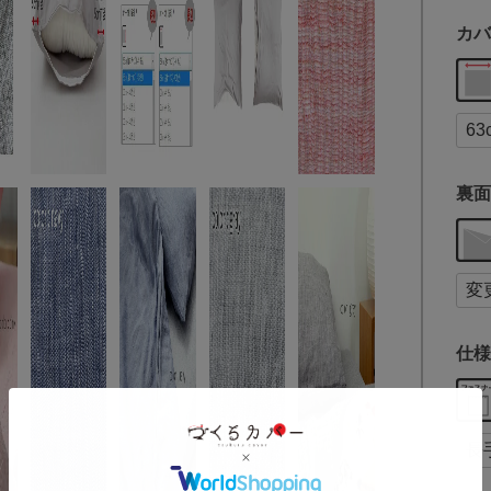
カバ
裏面
仕様