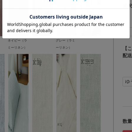
選択
ネイビー（ラ
グレー（ラミ
ミーリネン）
ーリネン）
【こ
配送