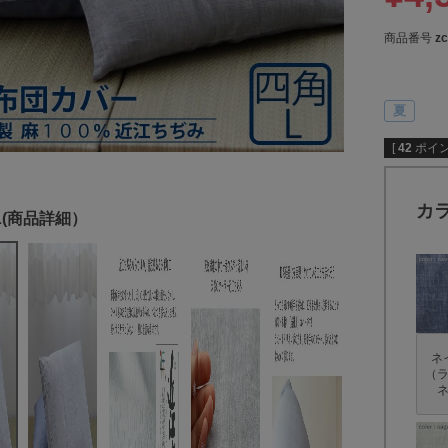
商品番号
zc
夏
[
42
ポイン
カ
ネ
（