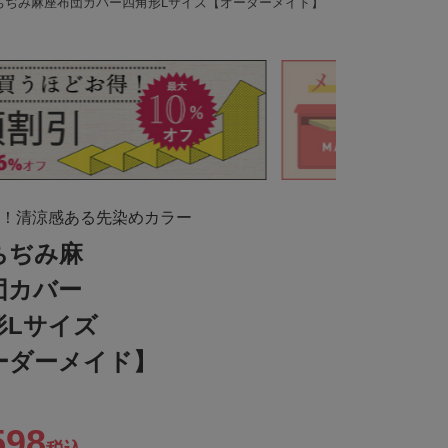
ちぢみ麻座布団カバー四角形Lサイズ【オーダーメイド】
！清涼感ある先染めカラー
ちぢみ麻
団カバー
形Lサイズ
ーダーメイド】
598