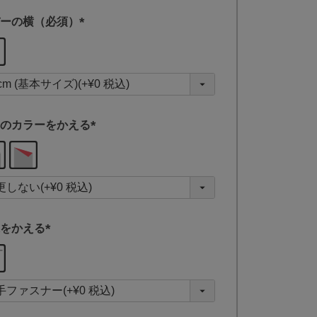
ーの横（必須）
(
必
須
)
のカラーをかえる
(
必
須
)
をかえる
(
必
須
)