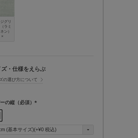
ージグリ
ン（ラミ
リネン）
×
イズ・仕様をえらぶ
ズの選び方について
ーの縦（必須）
(
必
須
)