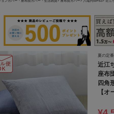
ションカバー・座布団カバー・生活雑貨
座布団カバー
八端判59×63
近江
夏の定番
近江
座布
四角
【オ
¥
4,