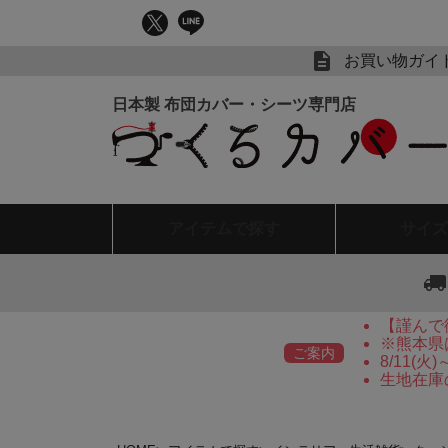
お買い物ガイ
アイテム
で探す
サイズ
【謹んで
※熊本県
ご案内
8/11(
生地在庫