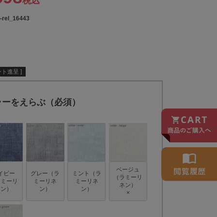
税込
-rel_16443
ト進呈 ]
ラーをえらぶ（必須）
ベージュ
イビー
グレー（ラ
ミント（ラ
（ラミーリ
ラミーリ
ミーリネ
ミーリネ
ネン）
ネン）
ン）
ン）
×