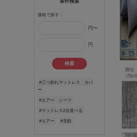
条件検索
価格で探す：
円〜
円
検索
#三つ折れマットレス カバ
ー
#エアー シーツ
#マットレス2台並べる
#エアー
#北欧