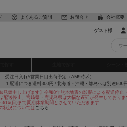
ド
よくあるご質問
お問合せ
会社概要
ゲスト様
で探す
生地
で探す
シーン・
受注日入れ5営業日目出荷予定（AM9時〆）
１配送につき送料800円 / 北海道・沖縄・離島へは別途800
御見舞申し上げます】令和8年熊本地震の影響による配送停止
は配送停止、宮崎県・鹿児島県は大幅な遅延が発生しておりま
火)～8/16(日)まで夏期休業期間とさせていただきます
の状況については
こちら