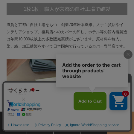
1枚1枚、職人が京都の自社工場で縫製
滋賀と京都に自社工場をもつ、創業70年岩本繊維。大手百貨店やイ
ンテリアショップ、寝具店へのカバーの卸し、ホテル等の館内着製造
は年間10,000枚以上の多数販売実績がございます。原材料を輸入、
染、織、加工縫製をすべて日本国内で行っているカバー専門店です。
サイズ
商品をさがす
お買物ガイド
カート
季節のおすすめ
から選ぶ