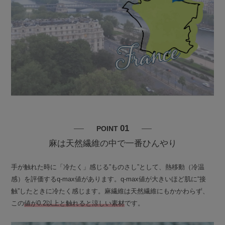
01
POINT
麻は天然繊維の中で一番ひんやり
手が触れた時に「冷たく」感じる”ものさし”として、熱移動（冷温
感）を評価するq-max値があります。q-max値が大きいほど肌に“接
触”したときに冷たく感じます。麻繊維は天然繊維にもかかわらず、
この
値が0.2以上と触れると涼しい素材
です。