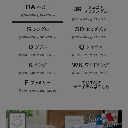
BA
ベビー
ジュニア
JR
セミシングル
幅70～140×丈90～150cm
幅121～149×丈151～190cm
S
SD
シングル
セミダブル
幅140～169×丈190～250cm
幅170～189×丈191～250cm
D
Q
ダブル
クイーン
幅190～209×丈191～250cm
幅210～229×丈191～250cm
K
WK
キング
ワイドキング
幅230～249×丈191～250cm
幅250～269×丈191～250cm
F
ファミリー
同じ生地の
全アイテムはこちら
幅270～570×丈191～250cm