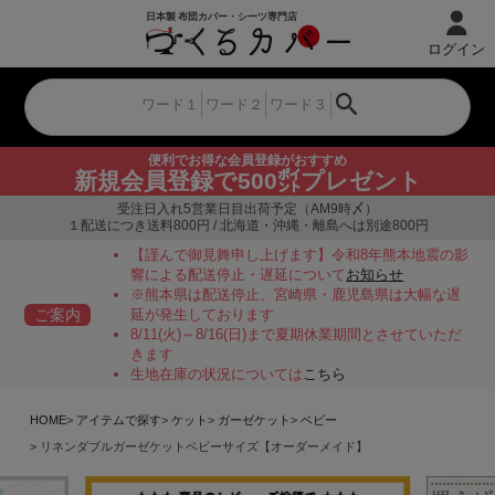
ログイン
便利でお得な会員登録がおすすめ
新規会員登録で500㌽プレゼント
受注日入れ5営業日目出荷予定（AM9時〆）
１配送につき送料800円 / 北海道・沖縄・離島へは別途800円
【謹んで御見舞申し上げます】令和8年熊本地震の影
響による配送停止・遅延について
お知らせ
※熊本県は配送停止、宮崎県・鹿児島県は大幅な遅
ご案内
延が発生しております
8/11(火)～8/16(日)まで夏期休業期間とさせていただ
きます
生地在庫の状況については
こちら
HOME
アイテムで探す
ケット
ガーゼケット
ベビー
リネンダブルガーゼケットベビーサイズ【オーダーメイド】