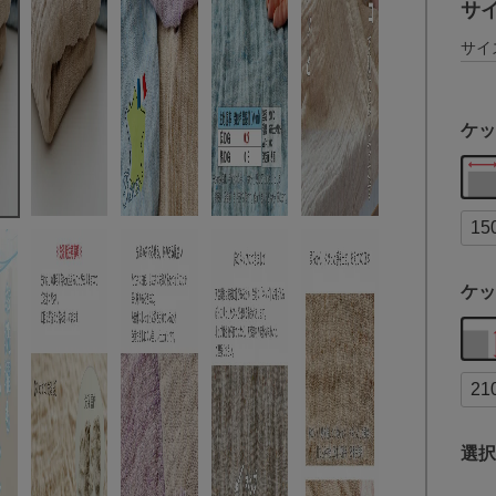
サ
サイ
ケッ
ケッ
選択