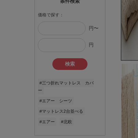
条件検索
価格で探す：
円〜
円
検索
#三つ折れマットレス カバ
ー
#エアー シーツ
#マットレス2台並べる
#エアー
#北欧