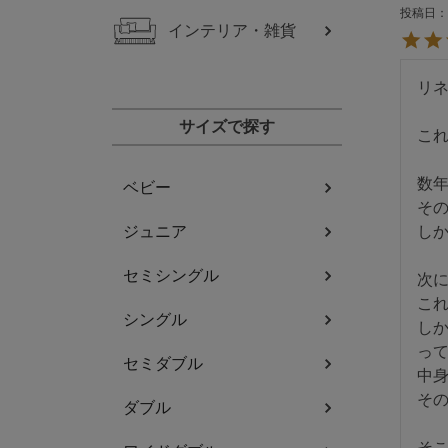
投稿日
インテリア・雑貨
リネ
サイズで探す
これ
数年
ベビー
そ
ジュニア
しか
セミシングル
次に
これ
シングル
し
って
セミダブル
中
そ
ダブル
そこ