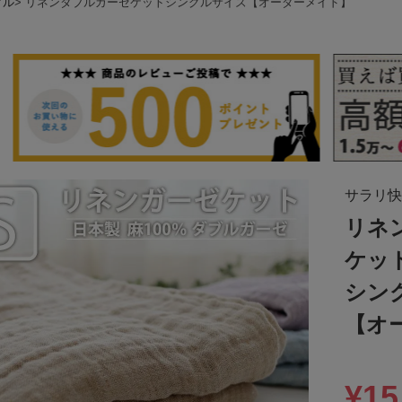
グル
リネンダブルガーゼケットシングルサイズ【オーダーメイド】
サラリ快
リネ
ケッ
シン
【オ
¥
15