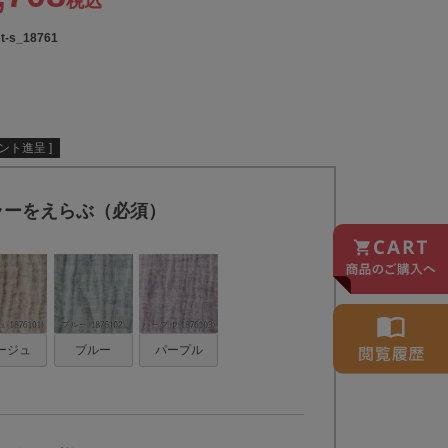
税込
t-s_18761
ント進呈 ]
ラーをえらぶ（必須）
ージュ
ブルー
パープル