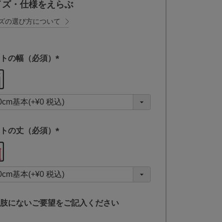
イズ・仕様をえらぶ
ズの選び方について
トの幅（必須）
(
必
須
)
トの丈（必須）
(
必
須
)
肢にないご要望をご記入ください