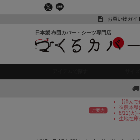
お買い物ガイ
アイテム
で探す
サイズ
【謹んで
※熊本県
ご案内
8/11(
生地在庫