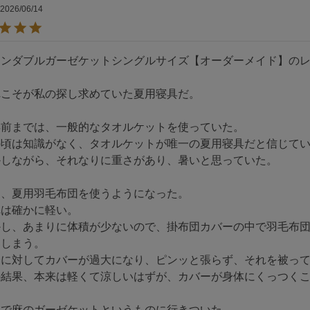
2026/06/14
ンダブルガーゼケットシングルサイズ【オーダーメイド】のレビュー
こそが私の探し求めていた夏用寝具だ。

前までは、一般的なタオルケットを使っていた。

の頃は知識がなく、タオルケットが唯一の夏用寝具だと信じてい
しながら、それなりに重さがあり、暑いと思っていた。

、夏用羽毛布団を使うようになった。

は確かに軽い。

かし、あまりに体積が少ないので、掛布団カバーの中で羽毛布
しまう。

身に対してカバーが過大になり、ピンッと張らず、それを被って
の結果、本来は軽くて涼しいはずが、カバーが身体にくっつくこ
で麻のガーゼケットというものに行きついた。
