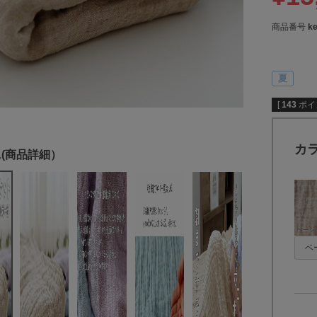
商品番号
ke
夏
[
143
ポイ
カ
ベ