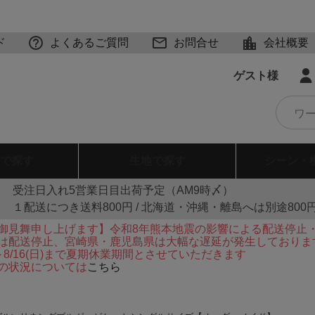
ド
よくあるご質問
お問合せ
会社概要
ゲスト様
で探す
生地
で探す
シーン・
受注日入れ5営業日目出荷予定（AM9時〆）
１配送につき送料800円 / 北海道・沖縄・離島へは別途800
御見舞申し上げます】令和8年熊本地震の影響による配送停止
は配送停止、宮崎県・鹿児島県は大幅な遅延が発生しておりま
火)～8/16(日)まで夏期休業期間とさせていただきます
の状況については
こちら