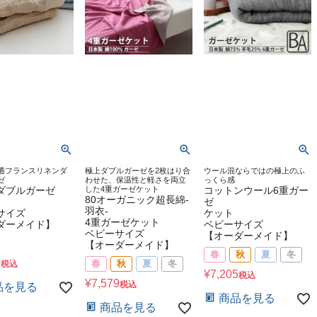
適フランスリネンダ
極上ダブルガーゼを2枚はり合
ウール混ならではの極上のふ
ゼ
わせた、保温性と軽さを両立
っくら感
ダブルガーゼ
した4重ガーゼケット
コットンウール6重ガー
80オーガニック超長綿-
ゼ
羽衣-
サイズ
ケット
4重ガーゼケット
ダーメイド】
ベビーサイズ
ベビーサイズ
【オーダーメイド】
【オーダーメイド】
春
秋
夏
冬
6
春
秋
夏
冬
税込
¥
7,205
税込
¥
7,579
税込
品を見る
商品を見る
商品を見る