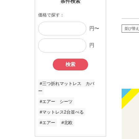
条件検索
価格で探す：
円〜
並び替
円
検索
#三つ折れマットレス カバ
ー
#エアー シーツ
#マットレス2台並べる
#エアー
#北欧