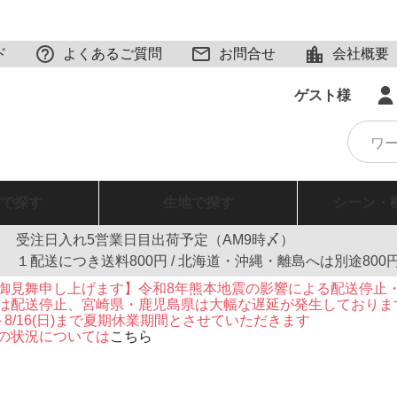
ド
よくあるご質問
お問合せ
会社概要
ゲスト様
で探す
生地
で探す
シーン・
受注日入れ5営業日目出荷予定（AM9時〆）
１配送につき送料800円 / 北海道・沖縄・離島へは別途800
御見舞申し上げます】令和8年熊本地震の影響による配送停止
は配送停止、宮崎県・鹿児島県は大幅な遅延が発生しておりま
火)～8/16(日)まで夏期休業期間とさせていただきます
の状況については
こちら