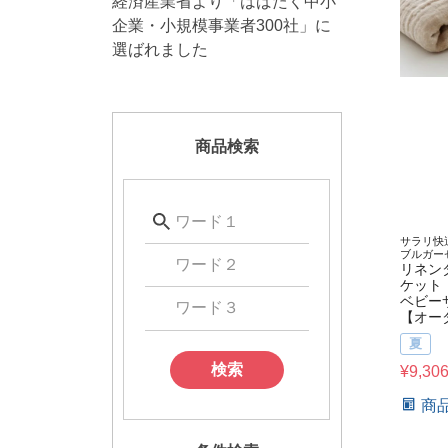
経済産業省より「はばたく中小
企業・小規模事業者300社」に
選ばれました
商品検索
サラリ快
ブルガー
リネン
ケット
ベビー
【オー
夏
検索
¥
9,30
商