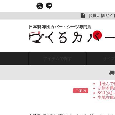
お買い物ガイ
アイテム
で探す
サイズ
【謹んで
※熊本県
ご案内
8/11(
生地在庫