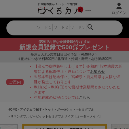
ログイン
便利でお得な会員登録がおすすめ
新規会員登録で500㌽プレゼント
受注日入れ5営業日目出荷予定（AM9時〆）
１配送につき送料800円 / 北海道・沖縄・離島へは別途800円
【謹んで御見舞申し上げます】令和8年熊本地震の影
響による配送停止・遅延について
お知らせ
※熊本県は配送停止、宮崎県・鹿児島県は大幅な遅
ご案内
延が発生しております
8/11(火)～8/16(日)まで夏期休業期間とさせていただ
きます
生地在庫の状況については
こちら
HOME
アイテムで探す
ケット
ガーゼケット
セミダブル
リネンダブルガーゼケットセミダブルサイズ【オーダーメイド】