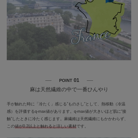
01
POINT
麻は天然繊維の中で一番ひんやり
手が触れた時に「冷たく」感じる”ものさし”として、熱移動（冷温
感）を評価するq-max値があります。q-max値が大きいほど肌に“接
触”したときに冷たく感じます。麻繊維は天然繊維にもかかわらず、
この
値が0.2以上と触れると涼しい素材
です。