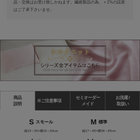
品・交換はお受け致しかねます。繊維製品の為、＋1%の誤差
はご了承下さいませ。
商品
セミオーダー
お洗濯 /
※ご注意事項
説明
メイド
取扱い
S
M
スモール
標準
縦15～50×横20～63cm
縦17～65×横58～65cm