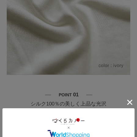
01
POINT
シルク100％の美しく上品な光沢
シルク（絹）は、蚕が糸を作り出す過程でできるフィブロインタンパ
クという層の三角の断面がプリズム効果をうみだし、美しい光沢のあ
る生地になります。こちらの生地は天竺編みニットですが、落ち着い