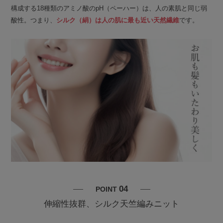
構成する18種類のアミノ酸のpH（ペーハー）は、人の素肌と同じ弱
酸性。つまり、
シルク（絹）は人の肌に最も近い天然繊維
です。
04
POINT
伸縮性抜群、シルク天竺編みニット