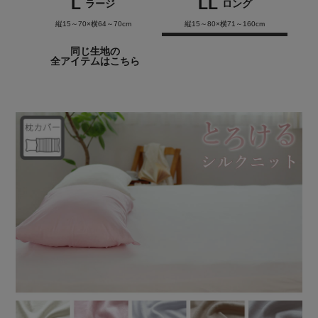
L
LL
ラージ
ロング
縦15～70×横64～70cm
縦15～80×横71～160cm
同じ生地の
全アイテムはこちら