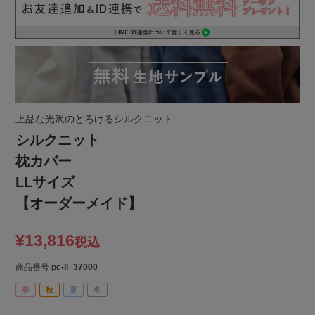
上品な光沢のとろけるシルクニット
シルクニット
枕カバー
LLサイズ
【オーダーメイド】
¥
13,816
税込
商品番号
pc-ll_37000
春
秋
夏
冬