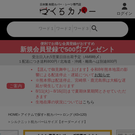
ログイン
便利でお得な会員登録がおすすめ
新規会員登録で500㌽プレゼント
受注日入れ5営業日目出荷予定（AM9時〆）
１配送につき送料800円 / 北海道・沖縄・離島へは別途800円
【謹んで御見舞申し上げます】令和8年熊本地震の影
響による配送停止・遅延について
お知らせ
※熊本県は配送停止、宮崎県・鹿児島県は大幅な遅
ご案内
延が発生しております
8/11(火)～8/16(日)まで夏期休業期間とさせていただ
きます
生地在庫の状況については
こちら
HOME
アイテムで探す
枕カバー
ロング (43×120)
シルクニット枕カバーLLサイズ【オーダーメイド】