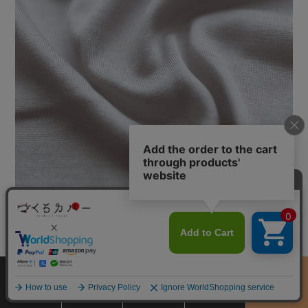
シルバーのようにも見える美しくおしゃれなグレー。
スタッフが使ってみました
サイズ
商品をさがす
お買物ガイド
カート
季節のおすすめ
から選ぶ