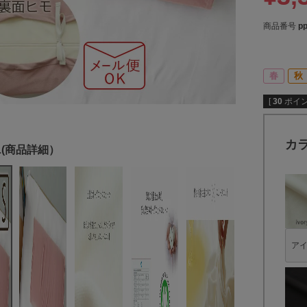
商品番号
p
春
秋
[
30
ポイン
カ
ア