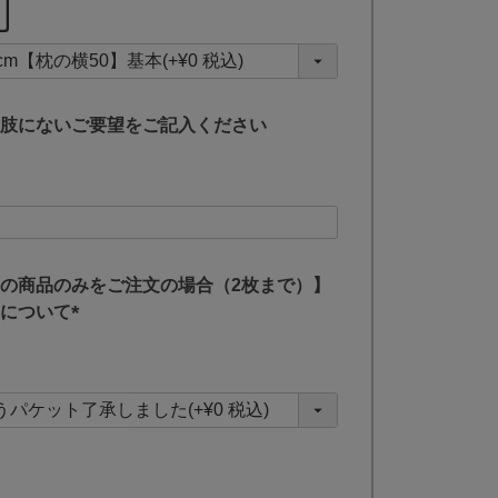
必
須
)
肢にないご要望をご記入ください
の商品のみをご注文の場合（2枚まで）】
について
(
必
須
)