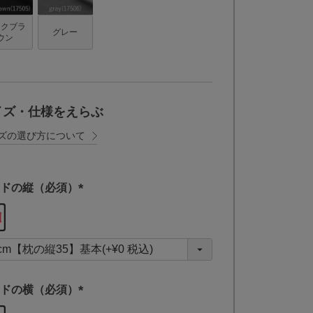
ークブラ
グレー
ウン
イズ・仕様をえらぶ
ズの選び方について
ドの縦（必須）
(
必
須
)
ドの横（必須）
(