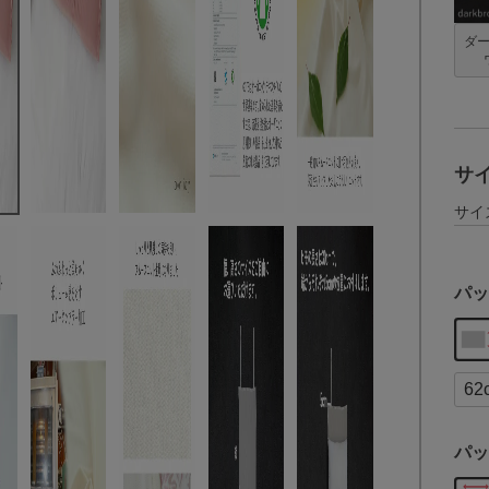
ダ
サ
サイ
パッ
パッ