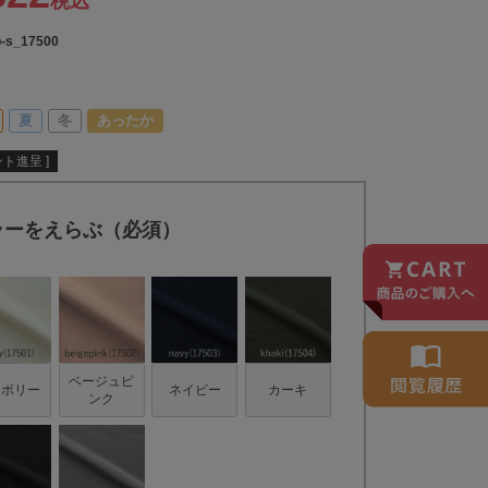
税込
p-s_17500
夏
冬
あったか
ト進呈 ]
ラーをえらぶ（必須）
ベージュピ
イボリー
ネイビー
カーキ
ンク