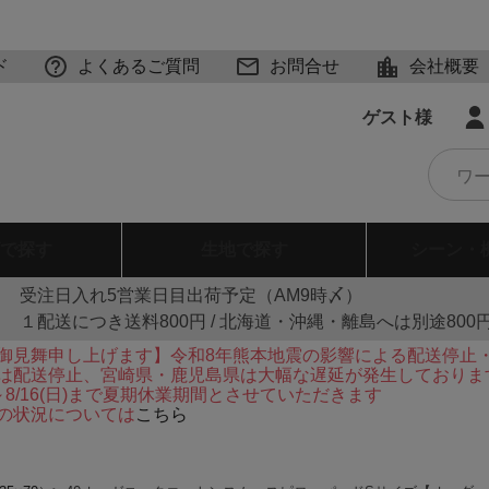
ド
よくあるご質問
お問合せ
会社概要
ゲスト様
で探す
生地
で探す
シーン・
受注日入れ5営業日目出荷予定（AM9時〆）
１配送につき送料800円 / 北海道・沖縄・離島へは別途800
御見舞申し上げます】令和8年熊本地震の影響による配送停止
は配送停止、宮崎県・鹿児島県は大幅な遅延が発生しておりま
火)～8/16(日)まで夏期休業期間とさせていただきます
の状況については
こちら