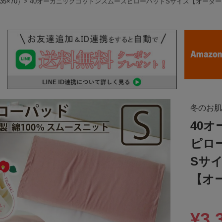
35×70）
40オーガニックコットンスムースピローパッドSサイズ【オーダ
冬のお肌
40
ピロ
Sサ
【オ
¥
3,