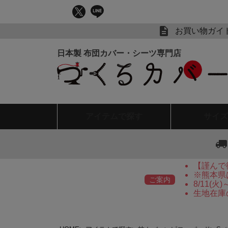
お買い物ガイ
アイテム
で探す
サイズ
【謹んで
※熊本県
ご案内
8/11(
生地在庫