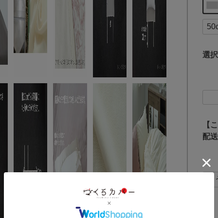
選択
【こ
配送