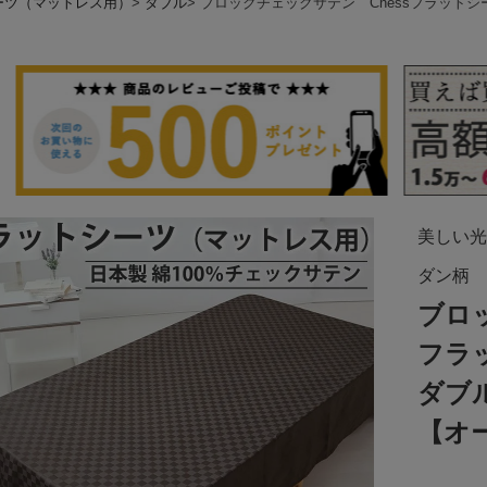
ーツ（マットレス用）
ダブル
ブロックチェックサテン Chessフラット
美しい光
ダン柄
ブロ
フラ
ダブ
【オ