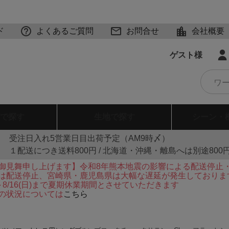
ド
よくあるご質問
お問合せ
会社概要
ゲスト様
で探す
生地
で探す
シーン・
受注日入れ5営業日目出荷予定（AM9時〆）
１配送につき送料800円 / 北海道・沖縄・離島へは別途800
御見舞申し上げます】令和8年熊本地震の影響による配送停止
は配送停止、宮崎県・鹿児島県は大幅な遅延が発生しておりま
火)～8/16(日)まで夏期休業期間とさせていただきます
の状況については
こちら