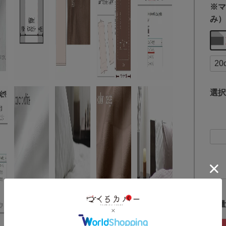
※マ
み）
選択