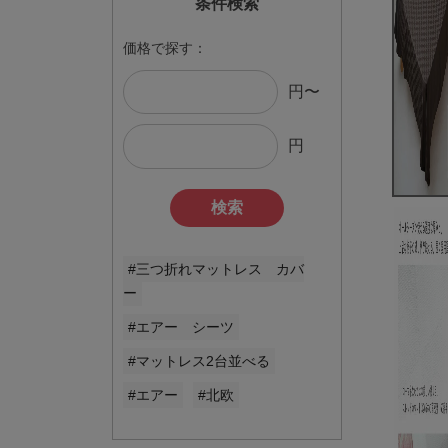
条件検索
価格で探す：
円〜
円
検索
#三つ折れマットレス カバ
ー
#エアー シーツ
#マットレス2台並べる
#エアー
#北欧