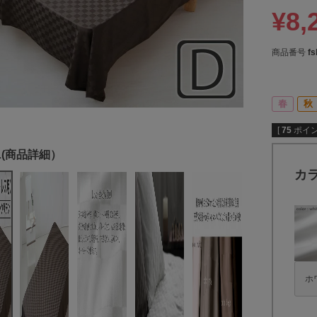
¥
8,
商品番号
fs
春
秋
[
75
ポイン
カ
ホ