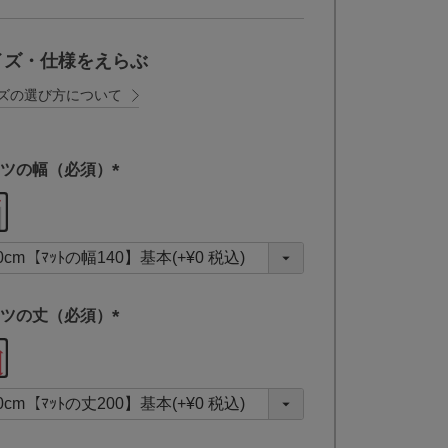
イズ・仕様をえらぶ
ズの選び方について
ツの幅（必須）
(
必
須
)
ツの丈（必須）
(
必
須
)