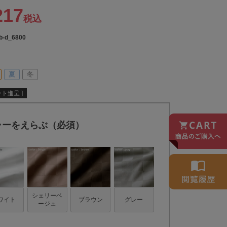
217
税込
b-d_6800
夏
冬
ト進呈 ]
ラーをえらぶ（必須）
シェリーベ
ワイト
ブラウン
グレー
ージュ