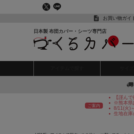
お買い物ガイ
アイテム
で探す
サイズ
【謹んで
※熊本県
ご案内
8/11(
生地在庫