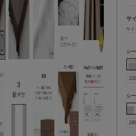
サ
サイ
シー
シー