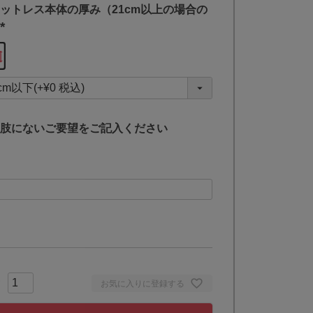
ットレス本体の厚み（21cm以上の場合の
(
必
須
)
肢にないご要望をご記入ください
お気に入りに登録する