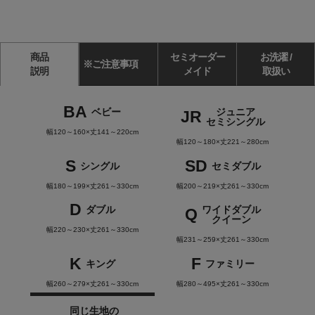
商品
セミオーダー
お洗濯 /
※ご注意事項
説明
メイド
取扱い
BA
ベビー
ジュニア
JR
セミシングル
幅120～160×丈141～220cm
幅120～180×丈221～280cm
S
SD
シングル
セミダブル
幅180～199×丈261～330cm
幅200～219×丈261～330cm
D
ダブル
ワイドダブル
Q
クイーン
幅220～230×丈261～330cm
幅231～259×丈261～330cm
K
F
キング
ファミリー
幅260～279×丈261～330cm
幅280～495×丈261～330cm
同じ生地の