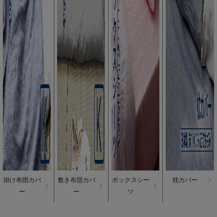
掛け布団カバ
敷き布団カバ
ボックスシー
枕カバー
ー
ー
ツ