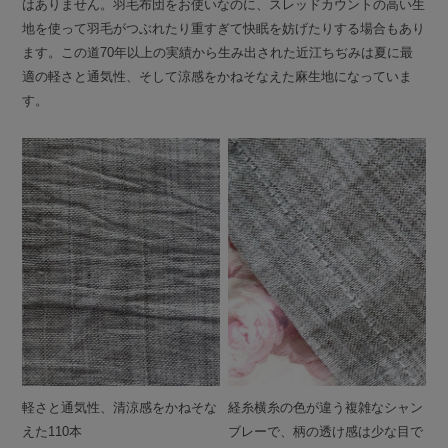
はありません。羽毛布団をお使いなのに、スレッドカウントの高い生
地を使って羽毛がつぶれたり重すぎて快眠を妨げたりする場合もあり
ます。この道70年以上の実績から生み出された近江ちぢみは夏に最
適の軽さと通気性、そして涼感をかねそなえた麻生地になっていま
す。
軽さと通気性、清涼感をかねそな
経糸横糸の色が違う複雑なシャン
えた110本
ブレーで、柄の透け感は少な目で