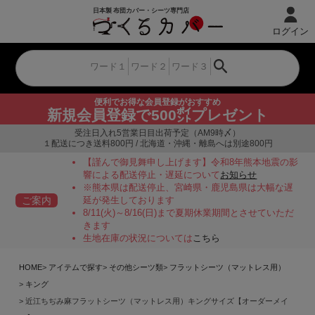
ログイン
便利でお得な会員登録がおすすめ
新規会員登録で500㌽プレゼント
受注日入れ5営業日目出荷予定（AM9時〆）
１配送につき送料800円 / 北海道・沖縄・離島へは別途800円
【謹んで御見舞申し上げます】令和8年熊本地震の影
響による配送停止・遅延について
お知らせ
※熊本県は配送停止、宮崎県・鹿児島県は大幅な遅
ご案内
延が発生しております
8/11(火)～8/16(日)まで夏期休業期間とさせていただ
きます
生地在庫の状況については
こちら
HOME
アイテムで探す
その他シーツ類
フラットシーツ（マットレス用）
キング
近江ちぢみ麻フラットシーツ（マットレス用）キングサイズ【オーダーメイ