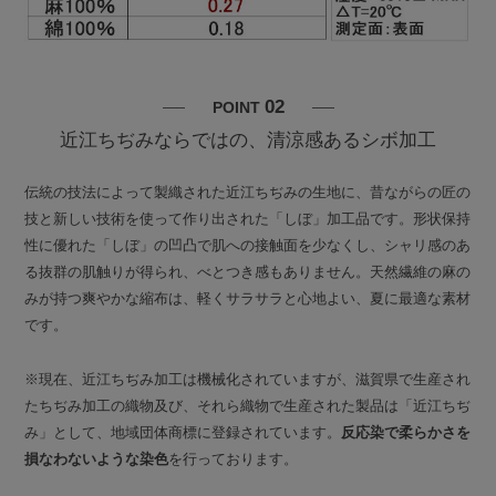
02
POINT
近江ちぢみならではの、清涼感あるシボ加工
伝統の技法によって製織された近江ちぢみの生地に、昔ながらの匠の
技と新しい技術を使って作り出された「しぼ」加工品です。形状保持
性に優れた「しぼ」の凹凸で肌への接触面を少なくし、シャリ感のあ
る抜群の肌触りが得られ、べとつき感もありません。天然繊維の麻の
みが持つ爽やかな縮布は、軽くサラサラと心地よい、夏に最適な素材
です。
※現在、近江ちぢみ加工は機械化されていますが、滋賀県で生産され
たちぢみ加工の織物及び、それら織物で生産された製品は「近江ちぢ
み」として、地域団体商標に登録されています。
反応染で柔らかさを
損なわないような染色
を行っております。