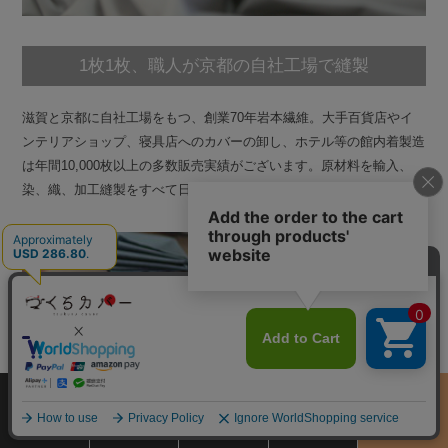
1枚1枚、職人が京都の自社工場で縫製
滋賀と京都に自社工場をもつ、創業70年岩本繊維。大手百貨店やイ
ンテリアショップ、寝具店へのカバーの卸し、ホテル等の館内着製造
は年間10,000枚以上の多数販売実績がございます。原材料を輸入、
染、織、加工縫製をすべて日本国内で行っているカバー専門店です。
サイズ
商品をさがす
お買物ガイド
カート
季節のおすすめ
から選ぶ