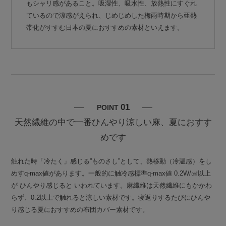
もシャリ感があること。吸湿性、吸水性、放熱性にすぐれ
ているので涼感がえられ、じめじめした梅雨時期から亜熱
帯化がすすむ日本の夏におすすめの素材といえます。
01
POINT
天然繊維の中で一番ひんやり涼しい麻、夏におすす
めです
触れた時「冷たく」感じる”ものさし”として、熱移動（冷温感）をし
めすq-max値があります。一般的に触冷感標準q-max値 0.2W/㎠以上
が ひんやり感じると いわれています。麻繊維は天然繊維にもかかわ
らず、0.2以上で触れると涼しい素材です。寝返りするたびにひんや
り感じる夏におすすめの布団カバー素材です。