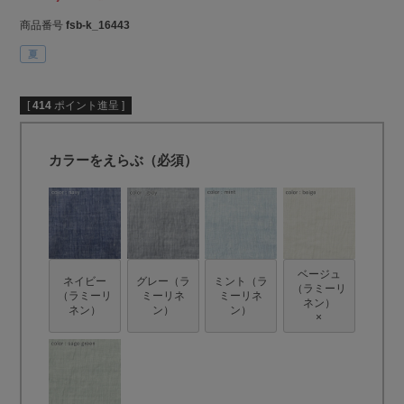
商品番号
fsb-k_16443
夏
[
414
ポイント進呈 ]
カラーをえらぶ（必須）
ベージュ
ネイビー
グレー（ラ
ミント（ラ
（ラミーリ
（ラミーリ
ミーリネ
ミーリネ
ネン）
ネン）
ン）
ン）
×