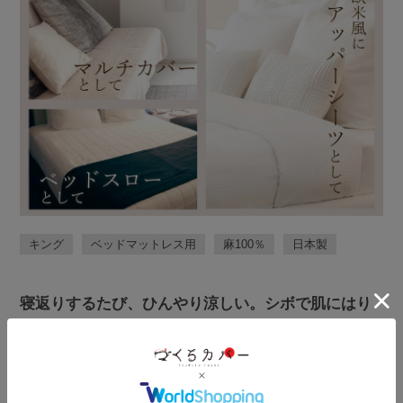
キング
ベッドマットレス用
麻
100％
日本製
寝返りするたび、ひんやり涼しい。シボで肌にはり
つかない、夏におすすめの近江ちぢみ麻100％の日本
製 フラットシーツ（ベッドマットレス用）