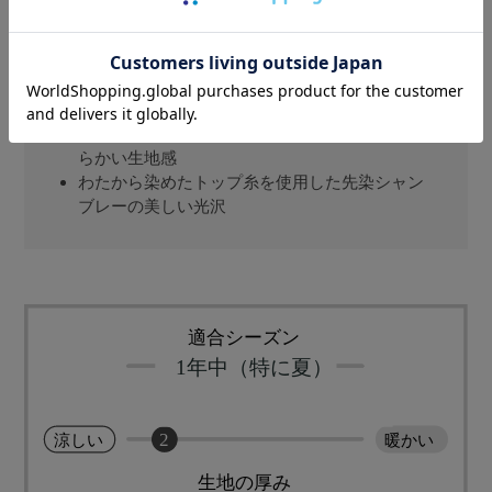
吸湿発散性に優れ、熱伝導率が高い、天然繊維
で一番ひんやり、麻100％使用
汗をかいても、近江ちぢみ、独特の凸凹、シボ
があることで肌にはりつかず、べたつかない
細番手糸を使用し、シャリ感がありながらも柔
らかい生地感
わたから染めたトップ糸を使用した先染シャン
ブレーの美しい光沢