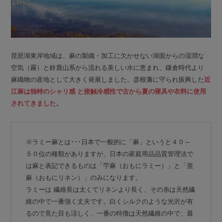
琵琶湖東岸地域は、麻の製織・加工に欠かせない湖面からの湿潤な
空気（霧）と鈴鹿山系から流れる美しい水に恵まれ、鎌倉時代より
麻織物の産地として大きく発展しました。彦根藩に守られ振興した
近
江麻は独特のシャリ感 と接触冷感性で古から夏の寝具や衣料に使用
されてきました。
※ラミー麻とは･･･日本で一般的に「麻」というと４０～
５０位の種類がありますが、日本の家庭用品品質管理法で
は麻と表記できるものは「苧麻（おもにラミー）」と「亜
麻（おもにリネン）」のみになります。
ラミーは 繊維長は太くてリネンより長く、その糸は天然繊
維の中で一番強く丈夫です。白くシルクのような光沢が有
るので見た目も涼しく、一番の特徴は天然繊維の中で、最