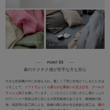
03
POINT
麻のチクチク感が苦手な方も安心
大きな乾燥機の中に生地を入れ、優しく丁寧に生地どうしをたたきほ
ぐすことで、
ソフトでふっくら柔らかな風合いに仕上げる、クールク
ラッシュ加工
を施しています。くったりとした洗いざらし感たっぷり
のワッシャー形状は見た目にも大変高級感があります。麻織物の産
地・滋賀県の染工所による、熟練の職人技が光る絶妙な加工は、
麻の