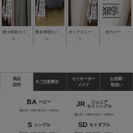
掛け布団カバ
敷き布団カバ
ボックスシー
枕カバー
ー
ー
ツ
商品
セミオーダー
お洗濯 /
※ご注意事項
説明
メイド
取扱い
BA
ベビー
ジュニア
JR
セミシングル
幅120～160×丈141～220cm
幅120～180×丈221～280cm
S
SD
シングル
セミダブル