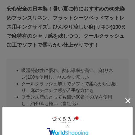
安心安全の日本製！暑い夏に特におすすめの60先染
めフランスリネン、フラットシーツベッドマットレ
ス用キングサイズ。ひんやり涼しい麻(リネン)100％
で麻特有のシャリ感を残しつつ、クールクラッシュ
加工でソフトで柔らかい仕上がりです！
吸湿発散性に優れ、熱伝導率が高い、麻(リネ
ン)100％使用し、ひんやり涼しい
クールクラッシュ加工でソフトで柔らかい肌触
り、麻のチクチク感が苦手な方にも
フランス産のとっても細い60番手の糸を使用
し、約40％も軽い（当社比）
糸を先染めし、味のある風合いとほどよい光沢
で上品な印象に