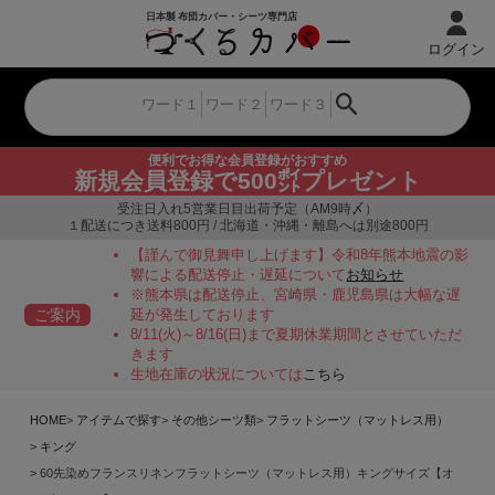
ログイン
便利でお得な会員登録がおすすめ
新規会員登録で500㌽プレゼント
受注日入れ5営業日目出荷予定（AM9時〆）
１配送につき送料800円 / 北海道・沖縄・離島へは別途800円
【謹んで御見舞申し上げます】令和8年熊本地震の影
響による配送停止・遅延について
お知らせ
※熊本県は配送停止、宮崎県・鹿児島県は大幅な遅
ご案内
延が発生しております
8/11(火)～8/16(日)まで夏期休業期間とさせていただ
きます
生地在庫の状況については
こちら
HOME
アイテムで探す
その他シーツ類
フラットシーツ（マットレス用）
キング
60先染めフランスリネンフラットシーツ（マットレス用）キングサイズ【オ