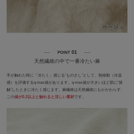
01
POINT
天然繊維の中で一番冷たい麻
手が触れた時に「冷たく」感じる”ものさし”として、熱移動（冷温
感）を評価するq-max値があります。q-max値が大きいほど肌に“接
触”したときに冷たく感じます。麻繊維は天然繊維にもかかわらず、
この
値が0.2以上と触れると涼しい素材
です。