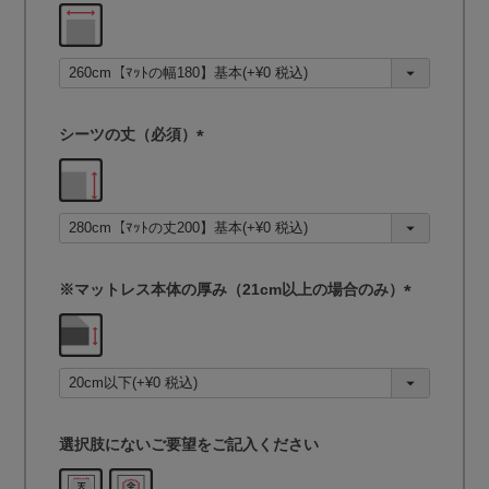
(
必
須
)
シーツの丈（必須）
(
必
須
)
※マットレス本体の厚み（21cm以上の場合のみ）
(
必
須
)
選択肢にないご要望をご記入ください