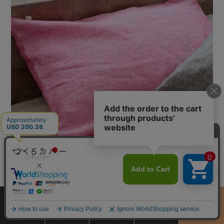
華やかな印象のピンク色。気分が明るくなる赤みのあるカラーでアク
サイズ
商品をさがす
お買物ガイド
カート
季節のおすすめ
セント使いにも。
から選ぶ