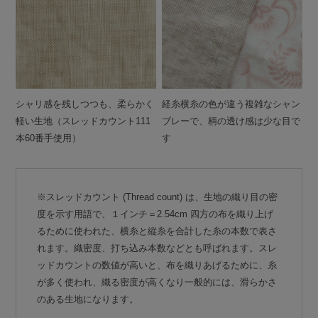
シャリ感を残しつつも、柔らかく
経糸横糸の色が違う複雑なシャン
軽い生地（スレッドカウント111
ブレーで、柄の透け感は少な目で
本60番手使用）
す
※スレッドカウント (Thread count) は、生地の織り目の密
度を示す用語で、１インチ＝2.54cm 四方の布を織り上げ
るために使われた、横糸と縦糸を合計した糸の本数で表さ
れます。織密度、打ち込み本数などとも呼ばれます。スレ
ッドカウントの数値が高いと、布を織りあげるために、糸
が多く使われ、織る密度が高くなり一般的には、滑らかさ
のある生地になります。