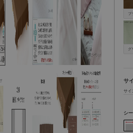
ブ
グ
サ
サイ
シー