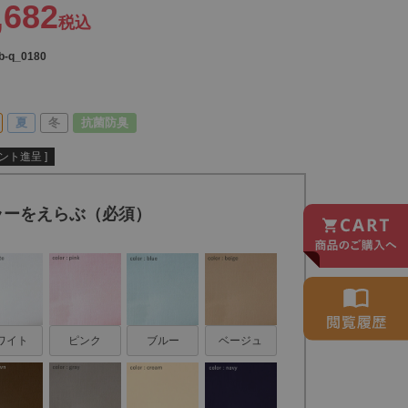
,682
税込
b-q_0180
夏
冬
抗菌防臭
ント進呈 ]
ラーをえらぶ（必須）
ワイト
ピンク
ブルー
ベージュ