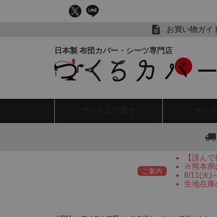
お買い物ガイ
アイテム
で探す
サイズ
【謹んで
※熊本県
ご案内
8/11(
生地在庫