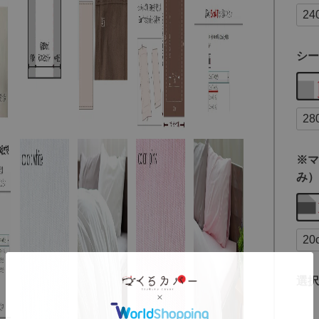
シー
※マ
み）
選択