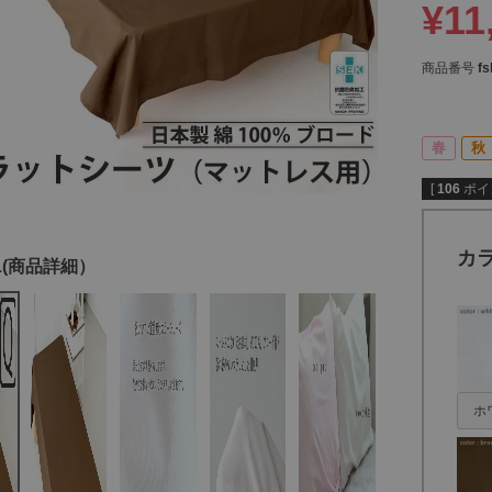
¥
11
商品番号
fs
春
秋
[
106
ポイ
カ
ホ