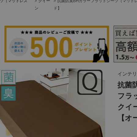
ツ（マットレス
クイー
抗菌防臭BHカラーフラットシーツ（マット
ン
ド】
インテリ
抗菌
フラ
クイ
【オ