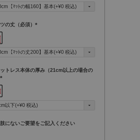
須
)
ツの丈（必須）
(
必
須
)
ットレス本体の厚み（21cm以上の場合の
(
必
須
)
肢にないご要望をご記入ください