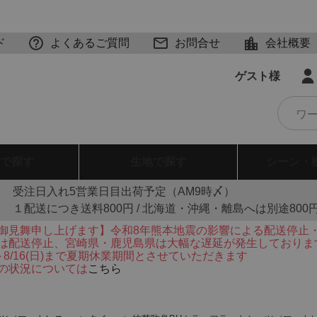
ド
よくあるご質問
お問合せ
会社概要
ゲスト様
で探す
生地
で探す
シーン・
受注日入れ5営業日目出荷予定（AM9時〆）
１配送につき送料800円 / 北海道・沖縄・離島へは別途800
御見舞申し上げます】令和8年熊本地震の影響による配送停止
は配送停止、宮崎県・鹿児島県は大幅な遅延が発生しておりま
火)～8/16(日)まで夏期休業期間とさせていただきます
の状況については
こちら