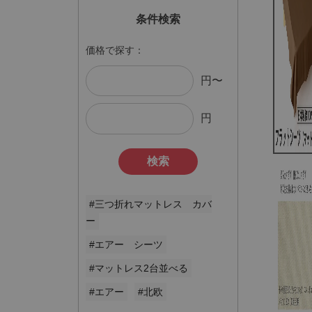
条件検索
価格で探す：
円〜
円
検索
#三つ折れマットレス カバ
ー
#エアー シーツ
#マットレス2台並べる
#エアー
#北欧