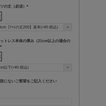
ツの丈（必須）
(
必
須
)
ットレス本体の厚み（21cm以上の場合の
(
必
須
)
肢にないご要望をご記入ください