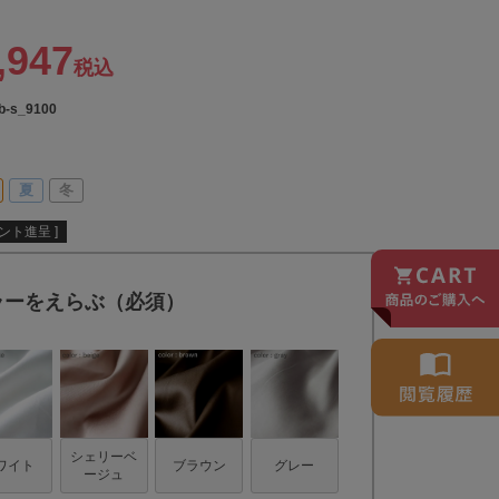
,947
税込
b-s_9100
夏
冬
ント進呈 ]
ラーをえらぶ（必須）
シェリーベ
ワイト
ブラウン
グレー
ージュ