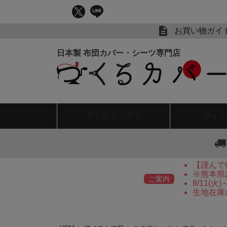
お買い物ガイ
アイテム
で探す
サイズ
【謹んで
※熊本県
ご案内
8/11(
生地在庫