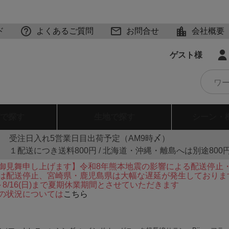
ド
よくあるご質問
お問合せ
会社概要
ゲスト様
で探す
生地
で探す
シーン・
受注日入れ5営業日目出荷予定（AM9時〆）
１配送につき送料800円 / 北海道・沖縄・離島へは別途800
御見舞申し上げます】令和8年熊本地震の影響による配送停止
は配送停止、宮崎県・鹿児島県は大幅な遅延が発生しておりま
火)～8/16(日)まで夏期休業期間とさせていただきます
の状況については
こちら