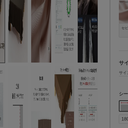
セ
サ
サイ
シー