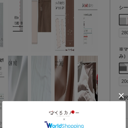
シー
※マ
み）
選択