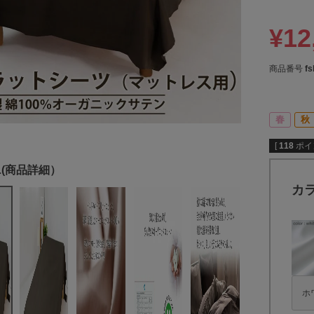
¥
12
商品番号
fs
春
秋
[
118
ポイ
カ
ホ