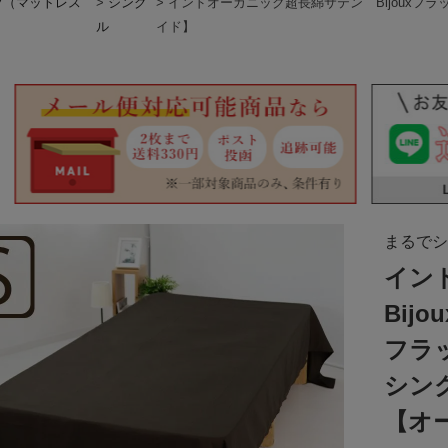
ツ（マットレス
シング
インドオーガニック超長綿サテン Bijoux
ル
イド】
まるでシ
イン
Bijou
フラ
シン
【オ