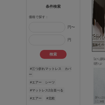
条件検索
価格で探す：
円〜
円
検索
#三つ折れマットレス カバ
ー
#エアー シーツ
#マットレス2台並べる
#エアー
#北欧