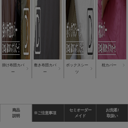
掛け布団カバ
敷き布団カバ
ボックスシー
枕カバー
ー
ー
ツ
商品
セミオーダー
お洗濯 /
※ご注意事項
説明
メイド
取扱い