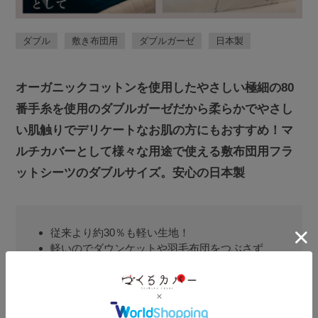
ダブル
敷き布団用
ダブルガーゼ
日本製
オーガニックコットンを使用したやさしい極細の80
番手糸を使用のダブルガーゼだから柔らかでやさし
い肌触りでデリケートなお肌の方にもおすすめ！マ
ルチカバーとして様々な用途で使える敷布団用フラ
ットシーツのダブルサイズ。安心の日本製
従来より約30％も軽い生地！
軽いのでダウンケットや羽毛布団をつぶさず、
相性抜群
環境に配慮したオーガニックコットン100％使用
超長綿の80番手コンパクト糸で生地表面がきれ
い