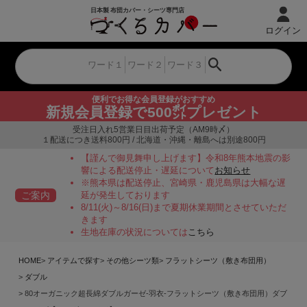
ログイン
便利でお得な会員登録がおすすめ
新規会員登録で500㌽プレゼント
受注日入れ5営業日目出荷予定（AM9時〆）
１配送につき送料800円 / 北海道・沖縄・離島へは別途800円
【謹んで御見舞申し上げます】令和8年熊本地震の影
響による配送停止・遅延について
お知らせ
※熊本県は配送停止、宮崎県・鹿児島県は大幅な遅
ご案内
延が発生しております
8/11(火)～8/16(日)まで夏期休業期間とさせていただ
きます
生地在庫の状況については
こちら
HOME
アイテムで探す
その他シーツ類
フラットシーツ（敷き布団用）
ダブル
80オーガニック超長綿ダブルガーゼ-羽衣-フラットシーツ（敷き布団用）ダブ