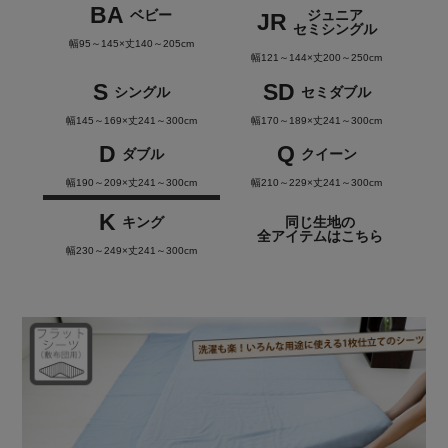
BA
ベビー
ジュニア
JR
セミシングル
幅95～145×丈140～205cm
幅121～144×丈200～250cm
S
SD
シングル
セミダブル
幅145～169×丈241～300cm
幅170～189×丈241～300cm
D
Q
ダブル
クイーン
幅190～209×丈241～300cm
幅210～229×丈241～300cm
K
キング
同じ生地の
全アイテムはこちら
幅230～249×丈241～300cm