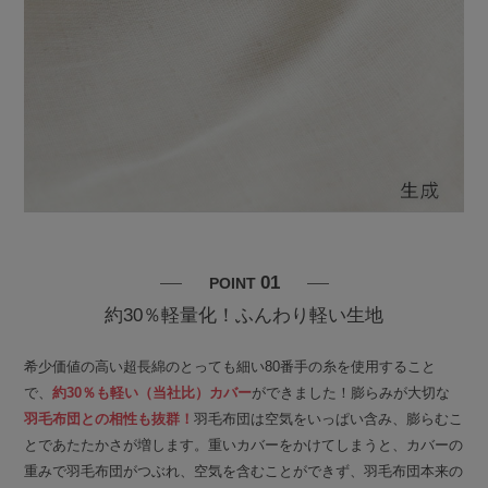
01
POINT
約30％軽量化！ふんわり軽い生地
希少価値の高い超長綿のとっても細い80番手の糸を使用すること
で、
約30％も軽い（当社比）カバー
ができました！膨らみが大切な
羽毛布団との相性も抜群！
羽毛布団は空気をいっぱい含み、膨らむこ
とであたたかさが増します。重いカバーをかけてしまうと、カバーの
重みで羽毛布団がつぶれ、空気を含むことができず、羽毛布団本来の