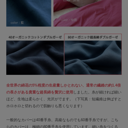
全世界の綿花の5%程度の生産量しかとれない、通常の繊維の約1.4倍
の長さがある貴重な超長綿を贅沢に使用
しました。糸が細ければ細い
ほど、生地は柔らかく、光沢がでます。（下写真：短繊維は伸ばすと
ホロホロと切れるので肌触りも悪くなります）
一般的なカバーは40番手糸、高級なものでも60番手糸ですが、こち
らのカバーは、極細の80番手糸を使用しています。細い糸をつくる