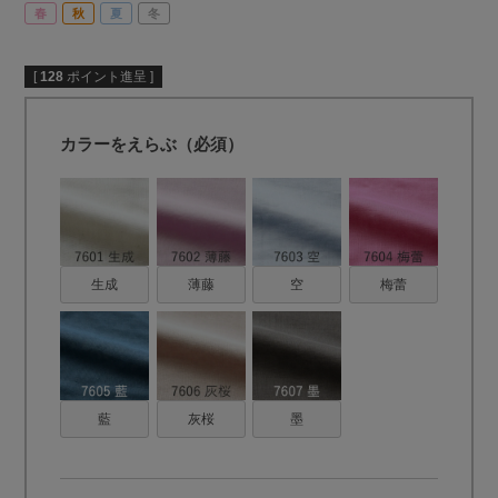
春
秋
夏
冬
[
128
ポイント進呈 ]
カラーをえらぶ（必須）
生成
薄藤
空
梅蕾
藍
灰桜
墨