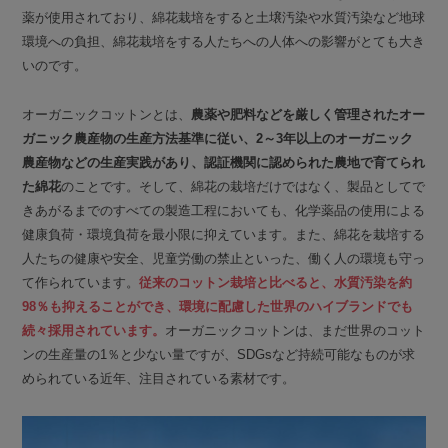
薬が使用されており、綿花栽培をすると土壌汚染や水質汚染など地球
環境への負担、綿花栽培をする人たちへの人体への影響がとても大き
いのです。
オーガニックコットンとは、
農薬や肥料などを厳しく管理されたオー
ガニック農産物の生産方法基準に従い、2～3年以上のオーガニック
農産物などの生産実践があり、認証機関に認められた農地で育てられ
た綿花
のことです。そして、綿花の栽培だけではなく、製品としてで
きあがるまでのすべての製造工程においても、化学薬品の使用による
健康負荷・環境負荷を最小限に抑えています。また、綿花を栽培する
人たちの健康や安全、児童労働の禁止といった、働く人の環境も守っ
て作られています。
従来のコットン栽培と比べると、水質汚染を約
98％も抑えることができ、環境に配慮した世界のハイブランドでも
続々採用されています。
オーガニックコットンは、まだ世界のコット
ンの生産量の1％と少ない量ですが、SDGsなど持続可能なものが求
められている近年、注目されている素材です。