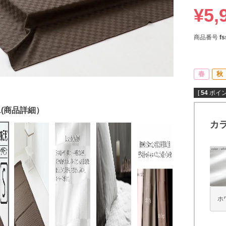
¥
5,
商品番号
fs
春
秋
[
54
ポイン
カ
ホ