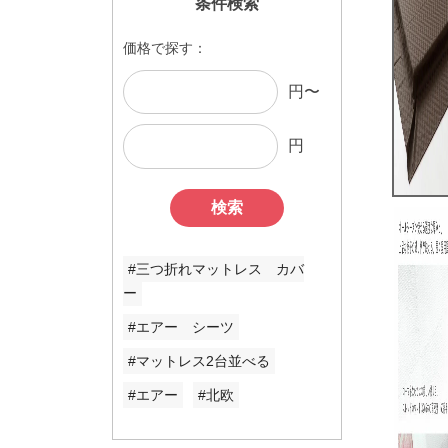
条件検索
価格で探す：
円〜
円
検索
#三つ折れマットレス カバ
ー
#エアー シーツ
#マットレス2台並べる
#エアー
#北欧