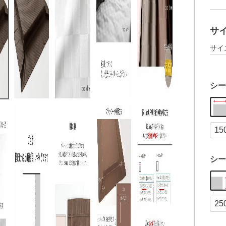
サ
サイ
シー
シー