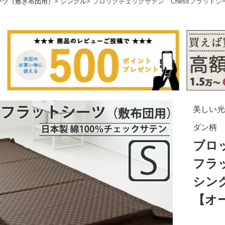
ーツ（敷き布団用）
シングル
ブロックチェックサテン Chessフラット
美しい光
ダン柄
ブロ
フラ
シン
【オ