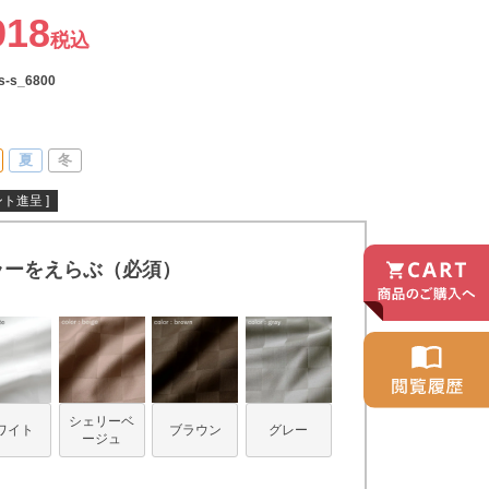
918
税込
s-s_6800
夏
冬
ト進呈 ]
ラーをえらぶ（必須）
シェリーベ
ワイト
ブラウン
グレー
ージュ