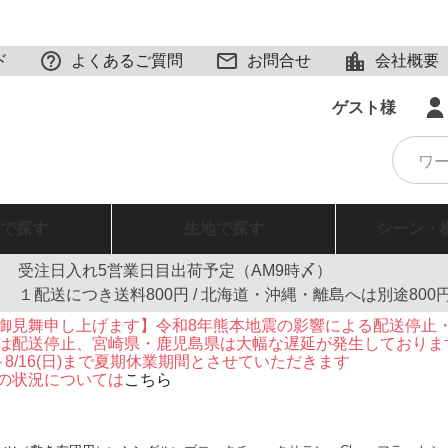
ド
よくあるご質問
お問合せ
会社概要
ゲスト様
で探す
生地
で探す
シーン・
受注日入れ5営業日目出荷予定（AM9時〆）
１配送につき送料800円 / 北海道・沖縄・離島へは別途800
御見舞申し上げます】令和8年熊本地震の影響による配送停止
は配送停止、宮崎県・鹿児島県は大幅な遅延が発生しておりま
火)～8/16(日)まで夏期休業期間とさせていただきます
の状況については
こちら