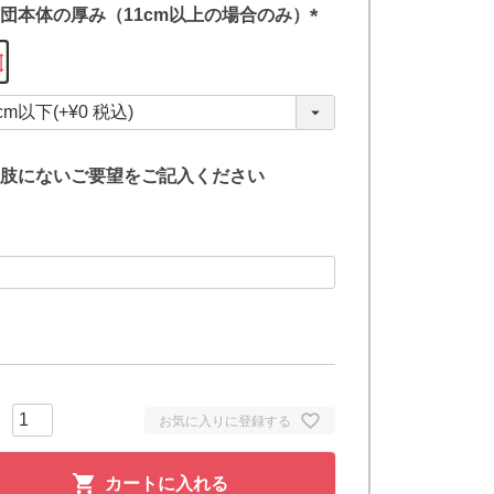
団本体の厚み（11cm以上の場合のみ）
(
必
須
)
肢にないご要望をご記入ください
お気に入りに登録する
カートに入れる