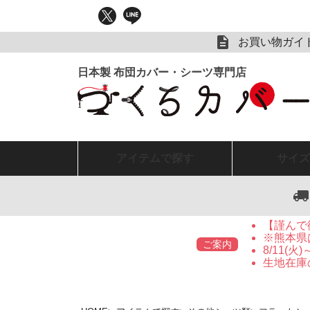
お買い物ガイ
アイテム
で探す
サイズ
【謹んで
※熊本県
ご案内
8/11(
生地在庫