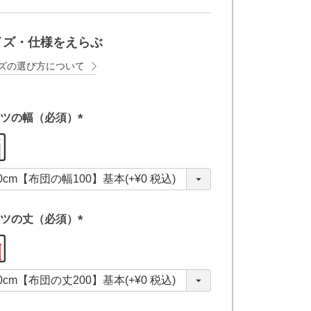
イズ・仕様をえらぶ
ズの選び方について
ツの幅（必須）
(
必
須
)
ツの丈（必須）
(
必
須
)