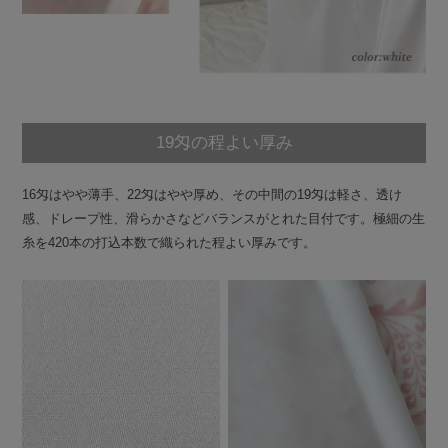
19匁の程よい厚み
16匁はやや薄手、22匁はやや厚め、その中間の19匁は軽さ、透け
感、ドレープ性、滑らかさなどバランスがとれた目付です。極細の生
糸を420本の打込本数で織られた程よい厚みです。