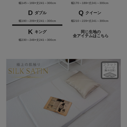
幅145～169×丈241～300cm
幅170～189×丈241～300cm
D
Q
ダブル
クイーン
幅190～209×丈241～300cm
幅210～229×丈241～300cm
K
キング
同じ生地の
全アイテムはこちら
幅230～249×丈241～300cm