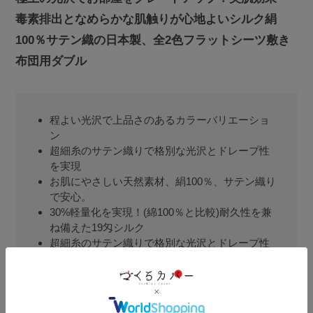
毒素排出となめらかな肌触りが心地よいシルク絹
100％サテン織の日本製、全2色フラットシーツ敷き
布団用ダブル
程よい光沢で上品さのあるカラーバリエーショ
ン
超細糸のサテン織りで格別な光沢とドレープ性
を実現
お肌にやさしい天然素材、絹100％、サテン織り
で安心。
30%軽量化を実現！(綿100％と比較)耐久性を兼
ね備えた19匁シルク
超細糸のサテン織りで格別な光沢とドレープ性
を実現