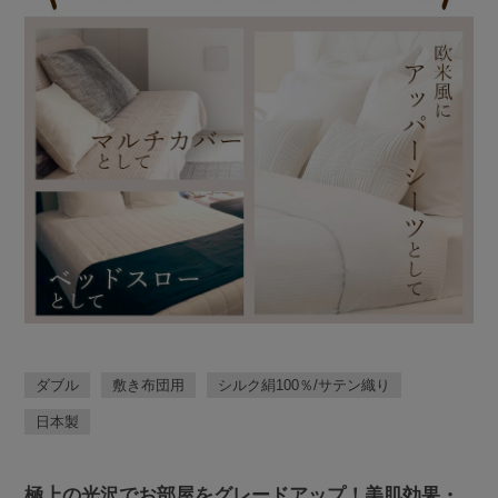
ダブル
敷き布団用
シルク絹100％/サテン織り
日本製
極上の光沢でお部屋をグレードアップ！美肌効果・