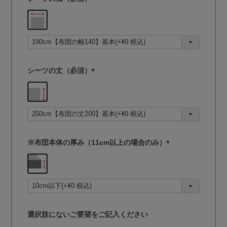
(
必
須
)
シーツの丈（必須）
(
必
須
)
※布団本体の厚み（11cm以上の場合のみ）
(
必
須
)
選択肢にないご要望をご記入ください