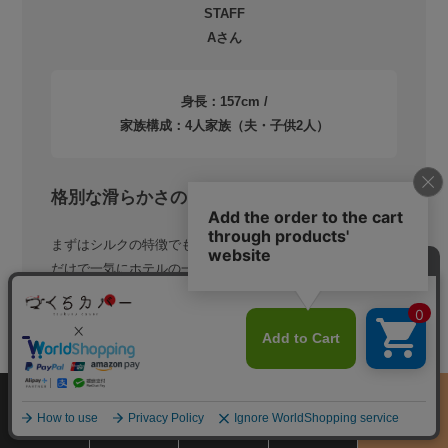
STAFF
Aさん
身長：157cm /
家族構成：4人家族（夫・子供2人）
格別な滑らかさのある肌触りでぐっすり！
まずはシルクの特徴でもある光沢。シルクのカバーにする
だけで一気にホテルの一室みたいな雰囲気にお部屋が変わ
りました！光沢と肌触りにも思わずうっとりしてしまいま
す。寝心地の良さも抜群で、寝返りも打ちやすいです。こ
こ最近は乾燥で敏感肌にも悩まされていたのですが、肌に
沿うような滑らかな肌触りで包み込んでくれるので肌が引
っかかるような感覚もなく気持ちよく眠ることができまし
た。
サイズ
商品をさがす
お買物ガイド
カート
季節のおすすめ
から選ぶ