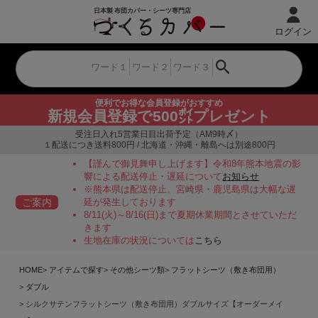
ログイン
便利でお得な会員登録がおすすめ
新規会員登録で500㌽プレゼント
受注日入れ5営業日目出荷予定（AM9時〆）
１配送につき送料800円 / 北海道・沖縄・離島へは別途800円
【謹んで御見舞申し上げます】令和8年熊本地震の影
響による配送停止・遅延について
お知らせ
※熊本県は配送停止、宮崎県・鹿児島県は大幅な遅
ご案内
延が発生しております
8/11(火)～8/16(日)まで夏期休業期間とさせていただ
きます
生地在庫の状況については
こちら
HOME
アイテムで探す
その他シーツ類
フラットシーツ（敷き布団用）
ダブル
シルクサテンフラットシーツ（敷き布団用）ダブルサイズ【オーダーメイ