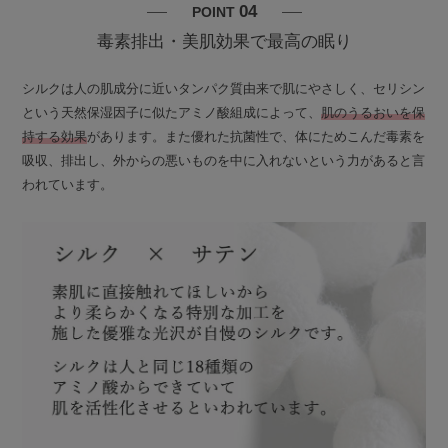
04
POINT
毒素排出・美肌効果で最高の眠り
シルクは人の肌成分に近いタンパク質由来で肌にやさしく、セリシン
という天然保湿因子に似たアミノ酸組成によって、
肌のうるおいを保
持する効果
があります。また優れた抗菌性で、体にためこんだ毒素を
吸収、排出し、外からの悪いものを中に入れないという力があると言
われています。