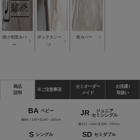
掛け布団カバ
ボックスシー
枕カバー
ー
ツ
商品
セミオーダー
お洗濯 /
※ご注意事項
説明
メイド
取扱い
BA
ベビー
ジュニア
JR
セミシングル
幅95～145×丈140～205cm
幅121～144×丈200～250cm
S
SD
シングル
セミダブル