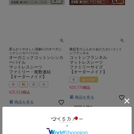
柔らかくやさしい肌触りのオーガニ
微起毛でふんわりあたたかいコット
ックシンカーパイル
ンフランネル
オーガニックコットンシンカ
コットンフランネル
ーパイル
マットレスシーツ
マットレスシーツ
ファミリーサイズ
ファミリー・複数連結
【オーダーメイド】
【オーダーメイド】
冬
あったか
春
秋
夏
冬
¥
20,779
税込
¥
25,619
税込
商品を見る
商品を見る