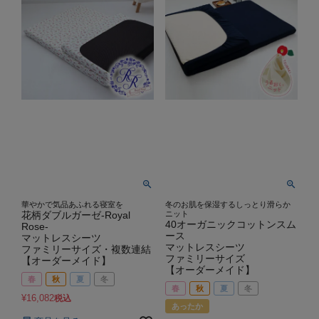
華やかで気品あふれる寝室を
冬のお肌を保湿するしっとり滑らか
花柄ダブルガーゼ-Royal
ニット
40オーガニックコットンスム
Rose-
ース
マットレスシーツ
マットレスシーツ
ファミリーサイズ・複数連結
ファミリーサイズ
【オーダーメイド】
【オーダーメイド】
春
秋
夏
冬
春
秋
夏
冬
¥
16,082
税込
あったか