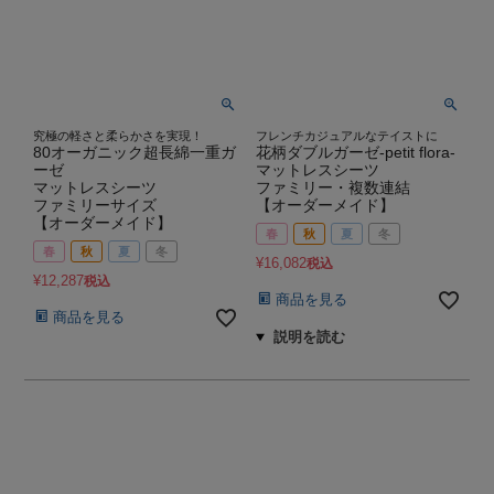
究極の軽さと柔らかさを実現！
フレンチカジュアルなテイストに
80オーガニック超長綿一重ガ
花柄ダブルガーゼ-petit flora-
ーゼ
マットレスシーツ
マットレスシーツ
ファミリー・複数連結
ファミリーサイズ
【オーダーメイド】
【オーダーメイド】
春
秋
夏
冬
春
秋
夏
冬
¥
16,082
税込
¥
12,287
税込
商品を見る
商品を見る