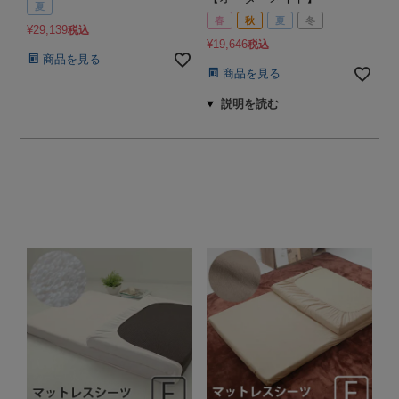
夏
春
秋
夏
冬
¥
29,139
税込
¥
19,646
税込
商品を見る
商品を見る