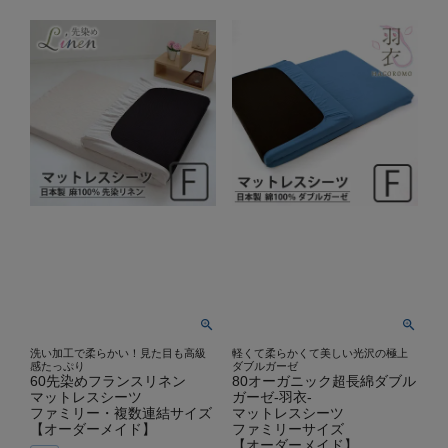
洗い加工で柔らかい！見た目も高級
軽くて柔らかくて美しい光沢の極上
感たっぷり
ダブルガーゼ
60先染めフランスリネン
80オーガニック超長綿ダブル
マットレスシーツ
ガーゼ-羽衣-
ファミリー・複数連結サイズ
マットレスシーツ
【オーダーメイド】
ファミリーサイズ
【オーダーメイド】