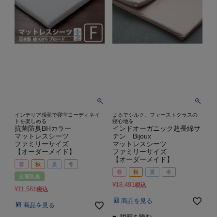
インテリア感覚で寝室コーディネイ
まるでシルク。ファーストクラスの
トを楽しめる
寝心地を
抗菌防臭BHカラー
インドオーガニック超長綿サ
マットレスシーツ
テン Bijoux
ファミリーサイズ
マットレスシーツ
【オーダーメイド】
ファミリーサイズ
【オーダーメイド】
春
秋
夏
冬
春
秋
夏
冬
抗菌防臭
¥
18,491
税込
¥
11,561
税込
商品を見る
商品を見る