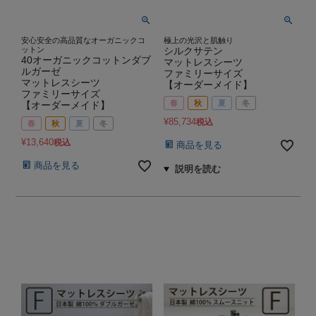
安心安全の高品質なオーガニックコ
極上の光沢と肌触り
ットン
シルクサテン
40オーガニックコットンダブ
マットレスシーツ
ルガーゼ
ファミリーサイズ
マットレスシーツ
【オーダーメイド】
ファミリーサイズ
春
秋
夏
冬
【オーダーメイド】
¥
85,734
税込
春
秋
夏
冬
¥
13,640
税込
商品を見る
商品を見る