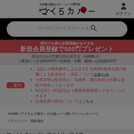
ログイン
便利でお得な会員登録がおすすめ
新規会員登録で500㌽プレゼント
受注日入れ5営業日目出荷予定（AM9時〆）
１配送につき送料800円 / 北海道・沖縄・離島へは別途800円
【謹んで御見舞申し上げます】令和8年熊本地震の影
響による配送停止・遅延について
お知らせ
※熊本県は配送停止、宮崎県・鹿児島県は大幅な遅
ご案内
延が発生しております
8/11(火)～8/16(日)まで夏期休業期間とさせていただ
きます
生地在庫の状況については
こちら
HOME
アイテムで探す
その他シーツ類
マットレスシーツ
ファミリー・複数連結