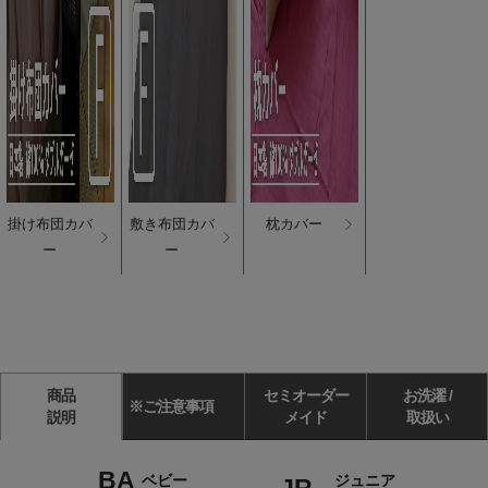
掛け布団カバ
敷き布団カバ
枕カバー
ー
ー
商品
セミオーダー
お洗濯 /
※ご注意事項
説明
メイド
取扱い
BA
ベビー
ジュニア