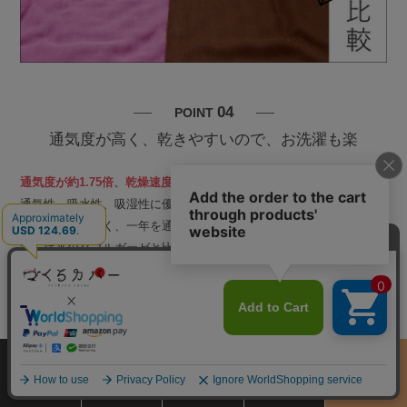
04
POINT
通気度が高く、乾きやすいので、お洗濯も楽
通気度が約1.75倍、乾燥速度を約30％短縮
（当社比）のカバーです！
通気性、吸水性、吸湿性に優れているので、夏はサラッと、春秋はふ
んわりあたたかく、一年を通してご使用いただけるダブルガーゼで
す。従来のダブルガーゼと比べると軽くて乾きやすいので、お洗濯も
楽にしていただけます。
サイズ
商品をさがす
お買物ガイド
カート
季節のおすすめ
から選ぶ