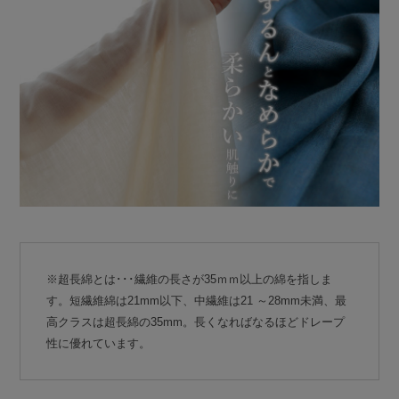
※超長綿とは･･･繊維の長さが35ｍｍ以上の綿を指しま
す。短繊維綿は21mm以下、中繊維は21 ～28mm未満、最
高クラスは超長綿の35mm。長くなればなるほどドレープ
性に優れています。