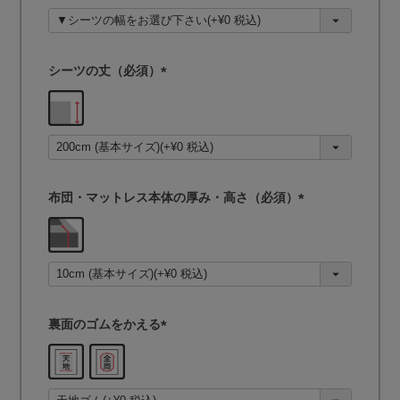
須
)
シーツの丈（必須）
(
必
須
)
布団・マットレス本体の厚み・高さ（必須）
(
必
須
)
裏面のゴムをかえる
(
必
須