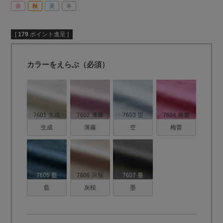
春
秋
夏
冬
[
179
ポイント進呈 ]
カラーをえらぶ（必須）
生成
薄藤
空
梅蕾
藍
灰桜
墨