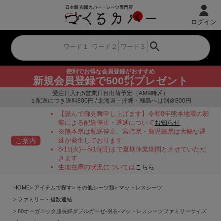
ログイン
便利でお得な会員登録がおすすめ
新規会員登録で500㌽プレゼント
受注日入れ5営業日目出荷予定（AM9時〆）
１配送につき送料800円 / 北海道・沖縄・離島へは別途800円
【謹んで御見舞申し上げます】令和8年熊本地震の影
響による配送停止・遅延について
お知らせ
※熊本県は配送停止、宮崎県・鹿児島県は大幅な遅
ご案内
延が発生しております
8/11(火)～8/16(日)まで夏期休業期間とさせていただ
きます
生地在庫の状況については
こちら
HOME
アイテムで探す
その他シーツ類
マットレスシーツ
ファミリー・複数連結
80オーガニック超長綿ダブルガーゼ-羽衣-マットレスシーツファミリーサイズ