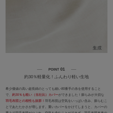
01
POINT
約30％軽量化！ふんわり軽い生地
希少価値の高い超長綿のとっても細い80番手の糸を使用すること
で、
約30％も軽い（当社比）カバー
ができました！膨らみが大切な
羽毛布団との相性も抜群！
羽毛布団は空気をいっぱい含み、膨らむこ
とであたたかさが増します。重いカバーをかけてしまうと、カバーの
重みで羽毛布団がつぶれ、空気を含むことができず、羽毛布団本来の