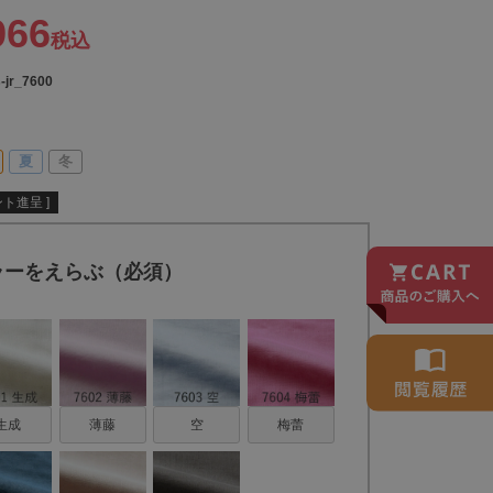
966
税込
-jr_7600
夏
冬
ト進呈 ]
ラーをえらぶ（必須）
生成
薄藤
空
梅蕾