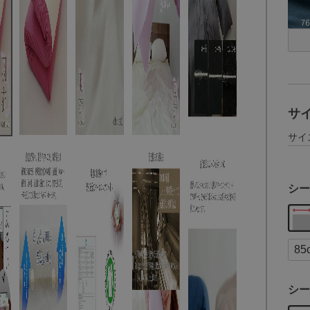
サ
サイ
シー
シー