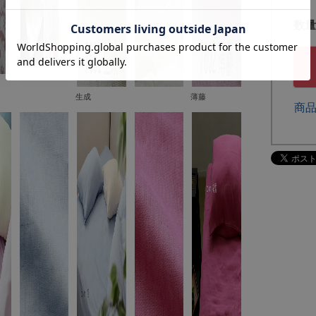
生成
薄藤
商