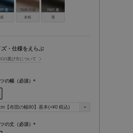
藍
灰桜
墨
イズ・仕様をえらぶ
ズの選び方について
ツの幅（必須）
(
必
須
)
ツの丈（必須）
(