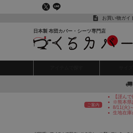
お買い物ガイ
アイテム
で探す
サイズ
【謹んで
※熊本県
ご案内
8/11(
生地在庫