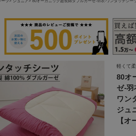
シーツ
ジュニア
80オーガニック超長綿ダブルガーゼ-羽衣-ワンタッチシ
軽くて柔
80
ゼ-羽
ワン
ジュ
【オ