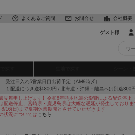
ド
よくあるご質問
お問合せ
会社概要
ゲスト様
で探す
生地
で探す
シーン・
受注日入れ5営業日目出荷予定（AM9時〆）
１配送につき送料800円 / 北海道・沖縄・離島へは別途800
御見舞申し上げます】令和8年熊本地震の影響による配送停止
は配送停止、宮崎県・鹿児島県は大幅な遅延が発生しておりま
火)～8/16(日)まで夏期休業期間とさせていただきます
の状況については
こちら