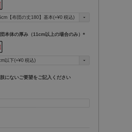
必
須
)
団本体の厚み（11cm以上の場合のみ）
(
必
須
)
肢にないご要望をご記入ください