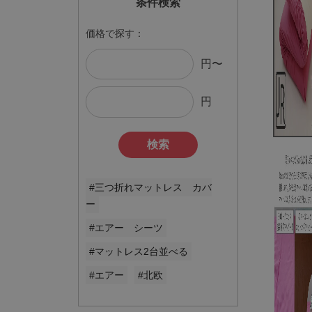
条件検索
価格で探す：
円〜
円
検索
#三つ折れマットレス カバ
ー
#エアー シーツ
#マットレス2台並べる
#エアー
#北欧