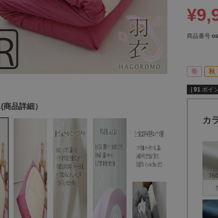
¥
9,
商品番号
os
春
秋
[
91
ポイン
カ